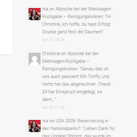
Isa
on
Abzocke bei der Mietwagen-
Rückgabe – Reinigungskosten
: “
Hi
Christina, ich hoffe, du hast Erfolg!
Drücke ganz fest die Daumen!
”
Apr 21, 08:09
Christina
on
Abzocke bei der
Mietwagen-Rückgabe –
Reinigungskosten
: “
Genau das ist
uns auch passiert! Mit Thrifty und
Hertz hat das abgerechnet. Check
24 hat Einspruch eingelegt, es
dann…
”
Apr 20, 21:33
Isa
on
USA 2026: Reservierung in
den Nationalparks?
: “
Lieben Dank für
das Update! Stimmt, das wurde im