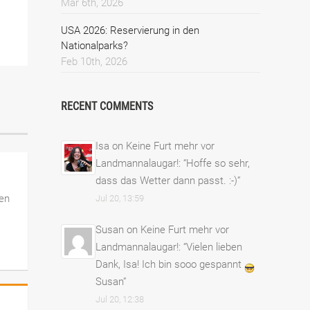
Mar 6th, 2026
USA 2026: Reservierung in den
Nationalparks?
Feb 10th, 2026
RECENT COMMENTS
Isa
on
Keine Furt mehr vor
Landmannalaugar!
: “
Hoffe so sehr,
dass das Wetter dann passt. :-)
”
ven
Jul 20, 13:59
Susan
on
Keine Furt mehr vor
Landmannalaugar!
: “
Vielen lieben
Dank, Isa! Ich bin sooo gespannt
Susan
”
Jul 20, 12:38