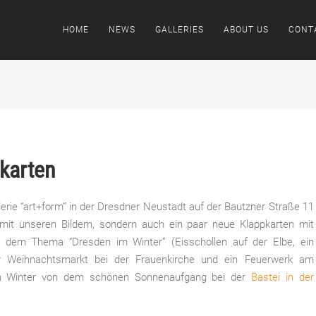
HOME
NEWS
GALLERIES
ABOUT US
CONT
karten
lerie “art+form” in der Dresdner Neustadt auf der Bautzner Straße 11
 mit unseren Bildern, sondern auch ein paar neue Klappkarten mit
t dem Thema “Dresden im Winter” (Eisschollen auf der Elbe, ein
er Weihnachtsmarkt bei der Frauenkirche und ein Feuerwerk am
ten Winter von dem schönen Sonnenaufgang bei der
Bastei in der