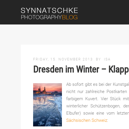
FRIDAY, 15. NOVEMBER 2013
BY
ISA
Dresden im Winter – Klapp
Ab sofort gibt es bei der Kunstga
nicht nur zahlreiche Postkarten
farbigem Kuvert. Vier Stück mi
winterlicher Schützenbogen, d
Elbufer) sowie eine vom letz
Sächsischen Schweiz
: