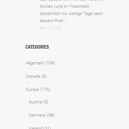
Arches (und im Yosemite!)
tatsächlich nur wenige Tage nach
diesem Post…
”
Apr 14, 11:42
CATEGORIES
Allgemein
(109)
Canada
(6)
Europe
(175)
Austria
(9)
Germany
(98)
Iceland
(51)