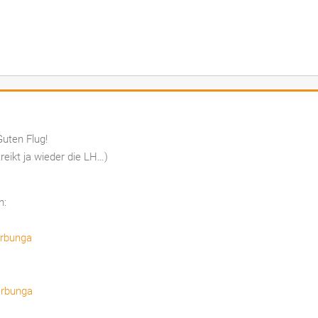
Guten Flug!
reikt ja wieder die LH…)
n:
arbunga
arbunga