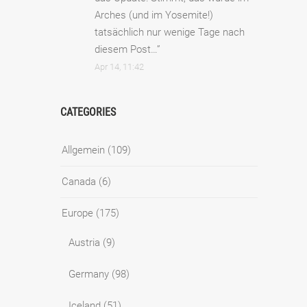
Arches (und im Yosemite!)
tatsächlich nur wenige Tage nach
diesem Post…
”
Apr 14, 11:42
CATEGORIES
Allgemein
(109)
Canada
(6)
Europe
(175)
Austria
(9)
Germany
(98)
Iceland
(51)