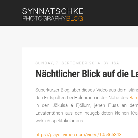
SUNDAY, 7. SEPTEMBER 2014
BY
ISA
Nächtlicher Blick auf die 
Superkurzer Blog, aber dieses Video aus dem islän
den Erdspalten bei Holuhraun in der Nähe des
Bar
in den Jökulsá á Fjöllum, jenen Fluss an de
Lavafontänen aus den neugebildeten kleinen Kr
wirklich spektakulär aus:
https://player.vimeo.com/video/105365343