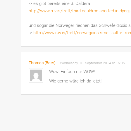
-> es gibt bereits eine 3. Caldera
http://www.ruv.is/frett/third-cauldron-spotted-in-dyngju
und sogar die Norweger riechen das Schwefeldioxid 
->
http://www.ruv.is/frett/norwegians-smell-sulfur-fr
Thomas (Baer)
Wednesday, 10. September 2014 at 16:05
Wow! Einfach nur WOW!
Wie gerne wäre ich da jetzt!