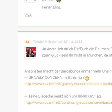
Feiner Blog.
VGA
Isa
Tuesday, 9. September 2014 at 22:58
Ja Andre, ich drück Dir/Euch die Daumen! 
(zum Glück seid Ihr nicht in München, da st
Ansonsten macht der Bardabunga immer mehr Unsin
-> GRAVELY CONCERN heißt es nun
http://www.ruv.is/frett/gravely-concerned-about-bard
-> seine Eisdecke senkt sich um 80-90 cm/Tag
http://www.ruv.is/frett/continuing-subsidence-in-bard