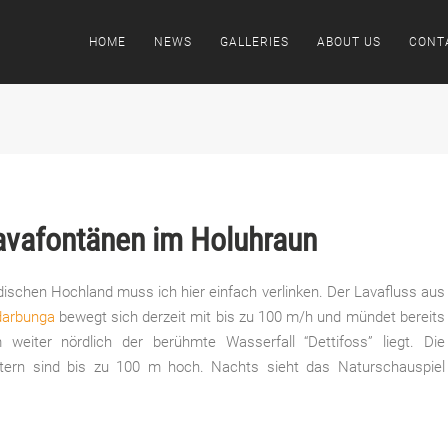
HOME
NEWS
GALLERIES
ABOUT US
CONT
Lavafontänen im Holuhraun
dischen Hochland muss ich hier einfach verlinken. Der Lavafluss aus
darbunga
bewegt sich derzeit mit bis zu 100 m/h und mündet bereits
m weiter nördlich der berühmte
Wasserfall “Dettifoss” liegt. Die
atern sind bis zu 100 m hoch. Nachts sieht das Naturschauspiel