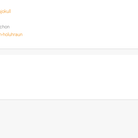
jokull
schon
om-holuhraun