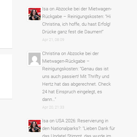
Isa
on
Abzocke bei der Mietwagen-
Rückgabe – Reinigungskosten
: “
Hi
Christina, ich hoffe, du hast Erfolg!
Drücke ganz fest die Daumen!
”
Apr 21, 08:09
Christina
on
Abzocke bei der
Mietwagen-Rückgabe –
Reinigungskosten
: “
Genau das ist
uns auch passiert! Mit Thrifty und
Hertz hat das abgerechnet. Check
24 hat Einspruch eingelegt, es
dann…
”
Apr 20, 21:33
Isa
on
USA 2026: Reservierung in
den Nationalparks?
: “
Lieben Dank für
das Update! Stimmt, das wurde im