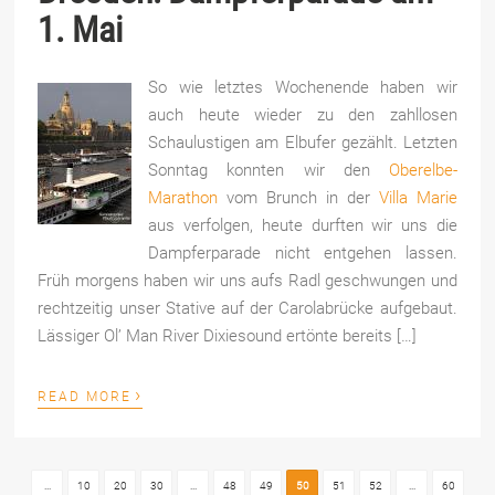
1. Mai
So wie letztes Wochenende haben wir
auch heute wieder zu den zahllosen
Schaulustigen am Elbufer gezählt. Letzten
Sonntag konnten wir den
Oberelbe-
Marathon
vom Brunch in der
Villa Marie
aus verfolgen, heute durften wir uns die
Dampferparade nicht entgehen lassen.
Früh morgens haben wir uns aufs Radl geschwungen und
rechtzeitig unser Stative auf der Carolabrücke aufgebaut.
Lässiger Ol’ Man River Dixiesound ertönte bereits […]
›
READ MORE
...
10
20
30
...
48
49
50
51
52
...
60