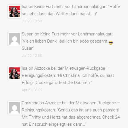
Isa
on
Keine Furt mehr vor Landmannalaugar!
: “
Hoffe
so sehr, dass das Wetter dann passt. :-)
”
Jul 20, 13:59
Susan
on
Keine Furt mehr vor Landmannalaugar!
:
“
Vielen lieben Dank, Isa! Ich bin sooo gespannt
Susan
”
Jul 20, 12:38
Isa
on
Abzocke bei der Mietwagen-Rückgabe –
Reinigungskosten
: “
Hi Christina, ich hoffe, du hast
Erfolg! Drücke ganz fest die Daumen!
”
Apr 21, 08:09
Christina
on
Abzocke bei der Mietwagen-Rückgabe –
Reinigungskosten
: “
Genau das ist uns auch passiert!
Mit Thrifty und Hertz hat das abgerechnet. Check 24
hat Einspruch eingelegt, es dann…
”