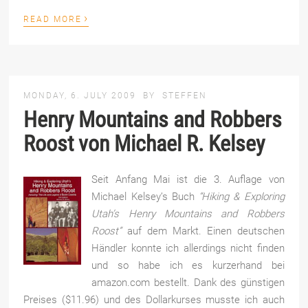
›
READ MORE
MONDAY, 6. JULY 2009
BY
STEFFEN
Henry Mountains and Robbers
Roost von Michael R. Kelsey
Seit Anfang Mai ist die 3. Auflage von
Michael Kelsey’s Buch
“Hiking & Exploring
Utah’s Henry Mountains and Robbers
Roost”
auf dem Markt. Einen deutschen
Händler konnte ich allerdings nicht finden
und so habe ich es kurzerhand bei
amazon.com bestellt. Dank des günstigen
Preises ($11.96) und des Dollarkurses musste ich auch