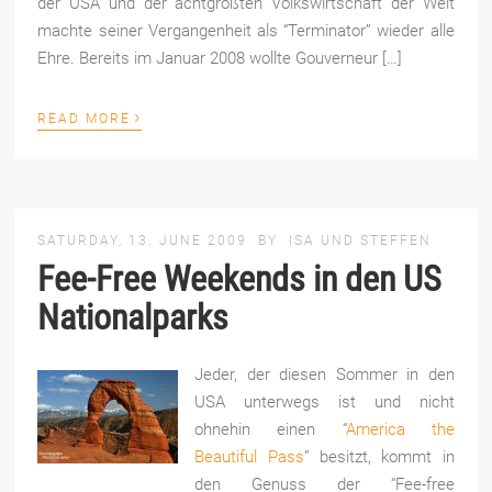
der USA und der achtgrößten Volkswirtschaft der Welt
machte seiner Vergangenheit als “Terminator” wieder alle
Ehre. Bereits im Januar 2008 wollte Gouverneur […]
›
READ MORE
SATURDAY, 13. JUNE 2009
BY
ISA UND STEFFEN
Fee-Free Weekends in den US
Nationalparks
Jeder, der diesen Sommer in den
USA unterwegs ist und nicht
ohnehin einen “
America the
Beautiful Pass
” besitzt, kommt in
den Genuss der “Fee-free