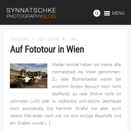
MENU
TUESDAY, 7. JULY 2009
BY
ISA
Auf Fototour in Wien
Wieder einmal haben wir meine alte
Heimatstadt ins Visier genommen.
Zu viele Blumenbeete waren bei
unserem letzten Besuch noch nicht
bepflanzt, zu viele Motive nicht im
optimalen Licht oder zu wolkenlos und etliche überhaupt
noch ausständig. Die Kärntner Straße war aber auch
dieses Mal leider nach wie vor eine einzige Baustelle und
am Graben wurde […]