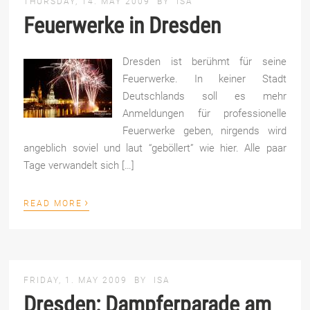
THURSDAY, 14. MAY 2009
BY
ISA
Feuerwerke in Dresden
Dresden ist berühmt für seine
Feuerwerke. In keiner Stadt
Deutschlands soll es mehr
Anmeldungen für professionelle
Feuerwerke geben, nirgends wird
angeblich soviel und laut “geböllert” wie hier. Alle paar
Tage verwandelt sich […]
›
READ MORE
FRIDAY, 1. MAY 2009
BY
ISA
Dresden: Dampferparade am