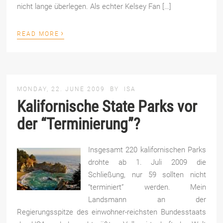
nicht lange überlegen. Als echter Kelsey Fan […]
›
READ MORE
MONDAY, 22. JUNE 2009
BY
ISA
Kalifornische State Parks vor
der “Terminierung”?
Insgesamt 220 kalifornischen Parks
drohte ab 1. Juli 2009 die
Schließung, nur 59 sollten nicht
“terminiert” werden. Mein
Landsmann an der
Regierungsspitze des einwohner-reichsten Bundesstaats