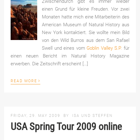
Zwischendurch gibt es immer wieder
einen Grund für kleine Freuden. Vor zwei
Monaten hatte mich eine Mitarbeiterin des
American Museum of Natural History aus
New York kontaktiert. Sie wollte mein Bild
von den Wild Burros aus dem San Rafael
Swell und eines vom
Goblin Valley S.P.
für
einen neuen Bericht im Natural History Magazine
erwerben. Die Zeitschrift erscheint […]
›
READ MORE
FRIDAY, 29. MAY 2009
BY
ISA UND STEFFEN
USA Spring Tour 2009 online