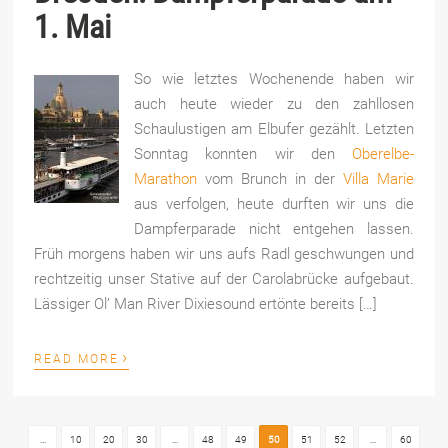
1. Mai
So wie letztes Wochenende haben wir
auch heute wieder zu den zahllosen
Schaulustigen am Elbufer gezählt. Letzten
Sonntag konnten wir den
Oberelbe-
Marathon
vom Brunch in der
Villa Marie
aus verfolgen, heute durften wir uns die
Dampferparade nicht entgehen lassen.
Früh morgens haben wir uns aufs Radl geschwungen und
rechtzeitig unser Stative auf der Carolabrücke aufgebaut.
Lässiger Ol’ Man River Dixiesound ertönte bereits […]
›
READ MORE
...
10
20
30
...
48
49
50
51
52
...
60