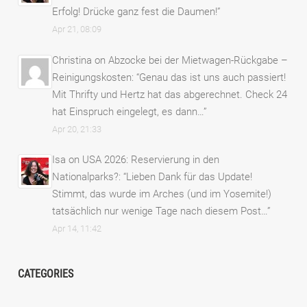
Erfolg! Drücke ganz fest die Daumen!
”
Apr 21, 08:09
Christina
on
Abzocke bei der Mietwagen-Rückgabe –
Reinigungskosten
: “
Genau das ist uns auch passiert!
Mit Thrifty und Hertz hat das abgerechnet. Check 24
hat Einspruch eingelegt, es dann…
”
Apr 20, 21:33
Isa
on
USA 2026: Reservierung in den
Nationalparks?
: “
Lieben Dank für das Update!
Stimmt, das wurde im Arches (und im Yosemite!)
tatsächlich nur wenige Tage nach diesem Post…
”
Apr 14, 11:42
CATEGORIES