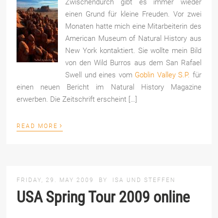
Zwischendurch gibt es immer wieder
einen Grund für kleine Freuden. Vor zwei
Monaten hatte mich eine Mitarbeiterin des
American Museum of Natural History aus
New York kontaktiert. Sie wollte mein Bild
von den Wild Burros aus dem San Rafael
Swell und eines vom
Goblin Valley S.P.
für
einen neuen Bericht im Natural History Magazine
erwerben. Die Zeitschrift erscheint […]
›
READ MORE
FRIDAY, 29. MAY 2009
BY
ISA UND STEFFEN
USA Spring Tour 2009 online