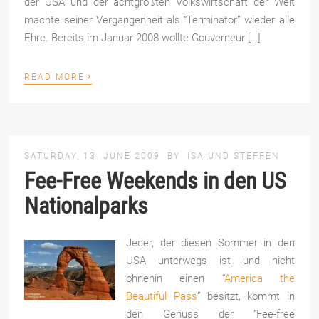
der USA und der achtgrößten Volkswirtschaft der Welt
machte seiner Vergangenheit als “Terminator” wieder alle
Ehre. Bereits im Januar 2008 wollte Gouverneur […]
›
READ MORE
SATURDAY, 13. JUNE 2009
BY
ISA UND STEFFEN
Fee-Free Weekends in den US
Nationalparks
Jeder, der diesen Sommer in den
USA unterwegs ist und nicht
ohnehin einen “
America the
Beautiful Pass
” besitzt, kommt in
den Genuss der “Fee-free