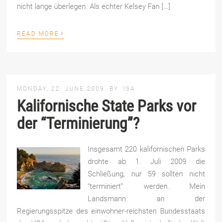
nicht lange überlegen. Als echter Kelsey Fan […]
›
READ MORE
MONDAY, 22. JUNE 2009
BY
ISA
Kalifornische State Parks vor
der “Terminierung”?
Insgesamt 220 kalifornischen Parks
drohte ab 1. Juli 2009 die
Schließung, nur 59 sollten nicht
“terminiert” werden. Mein
Landsmann an der
Regierungsspitze des einwohner-reichsten Bundesstaats