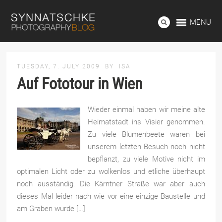
MENU
TUESDAY, 7. JULY 2009
BY
ISA
Auf Fototour in Wien
Wieder einmal haben wir meine alte
Heimatstadt ins Visier genommen.
Zu viele Blumenbeete waren bei
unserem letzten Besuch noch nicht
bepflanzt, zu viele Motive nicht im
optimalen Licht oder zu wolkenlos und etliche überhaupt
noch ausständig. Die Kärntner Straße war aber auch
dieses Mal leider nach wie vor eine einzige Baustelle und
am Graben wurde […]