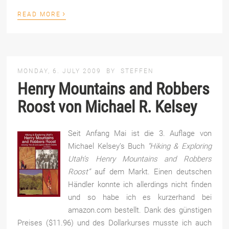
›
READ MORE
MONDAY, 6. JULY 2009
BY
STEFFEN
Henry Mountains and Robbers
Roost von Michael R. Kelsey
Seit Anfang Mai ist die 3. Auflage von
Michael Kelsey’s Buch
“Hiking & Exploring
Utah’s Henry Mountains and Robbers
Roost”
auf dem Markt. Einen deutschen
Händler konnte ich allerdings nicht finden
und so habe ich es kurzerhand bei
amazon.com bestellt. Dank des günstigen
Preises ($11.96) und des Dollarkurses musste ich auch