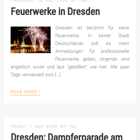
THURSDAY, 14. MAY 2009
BY
ISA
Feuerwerke in Dresden
Dresden ist berühmt für seine
Feuerwerke. In keiner Stadt
Deutschlands soll es mehr
Anmeldungen für professionelle
Feuerwerke geben, nirgends wird
angeblich soviel und laut “geböllert” wie hier. Alle paar
Tage verwandelt sich […]
›
READ MORE
FRIDAY, 1. MAY 2009
BY
ISA
Dresden: Dampferparade am