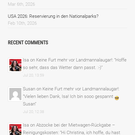
Mar 6th, 2026
USA 2026: Reservierung in den Nationalparks?
Feb 10th, 2026
RECENT COMMENTS
Isa
on
Keine Furt mehr vor Landmannalaugar!
: “
Hoffe
so sehr, dass das Wetter dann passt. :-)
”
Jul 20, 13:59
Susan
on
Keine Furt mehr vor Landmannalaugar!
:
“
Vielen lieben Dank, Isa! Ich bin sooo gespannt
Susan
”
Jul 20, 12:38
Isa
on
Abzocke bei der Mietwagen-Rückgabe –
Reinigungskosten
: “
Hi Christina, ich hoffe, du hast