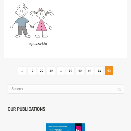
...
10
20
30
...
59
60
61
62
63
OUR PUBLICATIONS