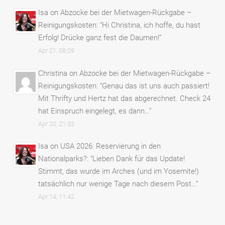
Isa
on
Abzocke bei der Mietwagen-Rückgabe –
Reinigungskosten
: “
Hi Christina, ich hoffe, du hast
Erfolg! Drücke ganz fest die Daumen!
”
Apr 21, 08:09
Christina
on
Abzocke bei der Mietwagen-Rückgabe –
Reinigungskosten
: “
Genau das ist uns auch passiert!
Mit Thrifty und Hertz hat das abgerechnet. Check 24
hat Einspruch eingelegt, es dann…
”
Apr 20, 21:33
Isa
on
USA 2026: Reservierung in den
Nationalparks?
: “
Lieben Dank für das Update!
Stimmt, das wurde im Arches (und im Yosemite!)
tatsächlich nur wenige Tage nach diesem Post…
”
Apr 14, 11:42