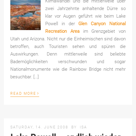
Klima­wan­del und die mittlerweile über
zwei Jahrzehnte anhaltende Dürre so
klar vor Au­gen geführt wie beim Lake
Powell in der
Glen Can­yon National
Recreation Area
im Grenzgebiet von
Utah und Arizona. Nicht nur die Einheimischen sind davon
betroffen, auch Touristen sehen und spüren die
Auswirkungen. Denn mittlerweile sind beliebte
Bademöglichkeiten verschwunden und sogar
Nationalmonumente wie die Rainbow Bridge nicht mehr
besuchbar. […]
›
READ MORE
SATURDAY, 14. JUNE 2008
BY
ISA