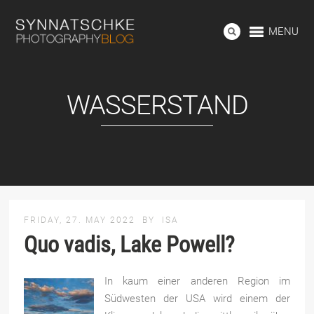
MENU
WASSERSTAND
FRIDAY, 27. MAY 2022
BY
ISA
Quo vadis, Lake Powell?
In kaum einer anderen Region im
Südwesten der USA wird einem der