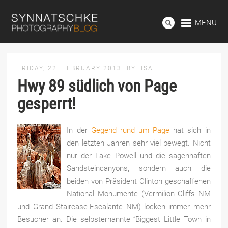
MENU
FRIDAY, 22. FEBRUARY 2013
BY
ISA
Hwy 89 südlich von Page
gesperrt!
In der
Gegend rund um Page
hat sich in
den letzten Jahren sehr viel bewegt. Nicht
nur der Lake Powell und die sagenhaften
Sandsteincanyons, sondern auch die
beiden von Präsident Clinton geschaffenen
National Monumente (Vermilion Cliffs NM
und Grand Staircase-Escalante NM) locken immer mehr
Besucher an. Die selbsternannte “Biggest Little Town in