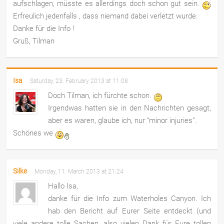
aufschlagen, müsste es allerdings doch schon gut sein.
Erfreulich jedenfalls , dass niemand dabei verletzt wurde.
Danke für die Info !
Gruß, Tilman
Isa
Saturday, 23. February 2013 at 11:08
Doch Tilman, ich fürchte schon.
Irgendwas hatten sie in den Nachrichten gesagt,
aber es waren, glaube ich, nur “minor injuries”.
Schönes we
Silke
Monday, 11. March 2013 at 21:24
Hallo Isa,
danke für die Info zum Waterholes Canyon. Ich
hab den Bericht auf Eurer Seite entdeckt (und
viele andere tolle Sachen, also vielen Dank für Eure tollen