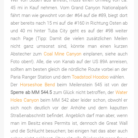
Wer von Süden aus anreist, muss einen Umweg von ca.
45 mi in Kauf nehmen. Vom Grand Canyon Nationalpark
fährt man wie gewohnt von der #64 auf die #89, biegt dort
aber bereits nach 15 mi auf die #160 in Richtung Osten ab
und 40 mi hinter Tuba City geht es auf der #98 weiter
nach Page (Tipp: Damit die vielen zusätzlichen Meilen
nicht ganz umsonst sind, könnte man einen kurzen
Abstecher zum
Coal Mine Canyon
einplanen, siehe auch
Foto oben!). Alle, die von Kanab auf der US 89A anreisen,
sollten am besten gleich die nördliche Route vorbei an der
Paria Ranger Station und dem
Toadstool Hoodoo
wählen.
Der
Horseshoe Bend
beim Meilenstein 545 ist von der
Sperre ab MM 544.5
zum Glück nicht betroffen, der
Water
Holes Canyon
beim MM 542 aber leider schon, obwohl er
sich noch deutlich vor der Anhöhe und dem kaputten
Straßenabschnitt befindet. Angeblich darf man aber, wenn
man im Besitz eines Permits ist, dennoch die Great Wall
und die Schlucht besuchen; bei einigen hat das aber auch