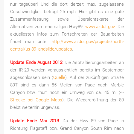
nur tagsüber! Und die dort derzeit max. zugelassene
Geschwindigkeit beträgt 25 mph. Hier gibt es eine gute
Zusammenfassung sowie Übersichtskarte der
Alternativen zum ehemaligen Hwy89:
www.azdot.gov
. Die
aktuellesten Infos zum Fortschreiten der Bauarbeiten
findet man unter
http://www.azdot.gov/projects/north-
central/us-89-landslide/updates
.
Update Ende August 2013:
Die Asphaltierungsarbeiten an
der IR-20 werden voraussichtlich bereits im September
abgeschlossen sein (
Quelle
). Auf der zukünftigen Straße
89T sind es dann 85 Meilen von Page nach Marble
Canyon bzw. “nur” noch ein Umweg von ca. 45 mi (->
Strecke bei Google Maps
). Die Wiedereröffnung der 89
bleibt weiterhin ungewiss.
Update Ende Mai 2013:
Da der Hwy 89 von Page in
Richtung Flagstaff bzw. Grand Canyon South Rim nach