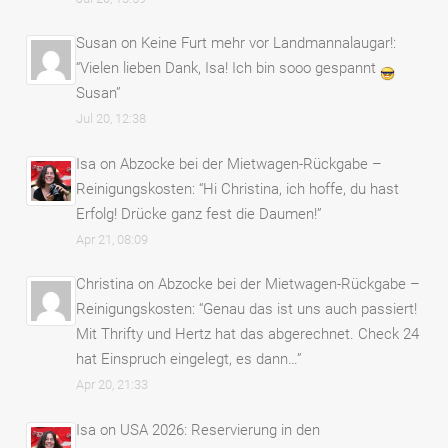
Susan
on
Keine Furt mehr vor Landmannalaugar!
:
“
Vielen lieben Dank, Isa! Ich bin sooo gespannt
Susan
”
Jul 20, 12:38
Isa
on
Abzocke bei der Mietwagen-Rückgabe –
Reinigungskosten
: “
Hi Christina, ich hoffe, du hast
Erfolg! Drücke ganz fest die Daumen!
”
Apr 21, 08:09
Christina
on
Abzocke bei der Mietwagen-Rückgabe –
Reinigungskosten
: “
Genau das ist uns auch passiert!
Mit Thrifty und Hertz hat das abgerechnet. Check 24
hat Einspruch eingelegt, es dann…
”
Apr 20, 21:33
Isa
on
USA 2026: Reservierung in den