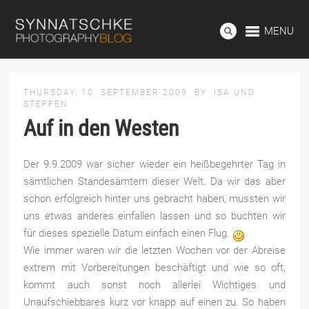
MENU
THURSDAY, 10. SEPTEMBER 2009
BY
ISA UND
STEFFEN
Auf in den Westen
Der 9.9.2009 war sicher wieder ein heißbegehrter Tag in
sämtlichen Standesämtern dieser Welt. Da wir das aber
schon erfolgreich hinter uns gebracht haben, mussten wir
uns etwas anderes einfallen lassen und so buchten wir
für dieses spezielle Datum einfach einen Flug.
Wie immer waren wir die letzten Wochen vor der Abreise
extrem
mit Vorbereitungen beschäftigt und wie so oft,
kommt auch sonst noch allerlei Wichtiges und
Unaufschiebbares kurz vor knapp auf einen zu. So haben