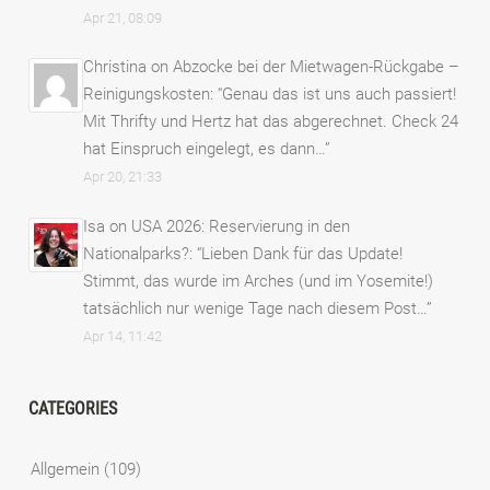
Apr 21, 08:09
Christina
on
Abzocke bei der Mietwagen-Rückgabe –
Reinigungskosten
: “
Genau das ist uns auch passiert!
Mit Thrifty und Hertz hat das abgerechnet. Check 24
hat Einspruch eingelegt, es dann…
”
Apr 20, 21:33
Isa
on
USA 2026: Reservierung in den
Nationalparks?
: “
Lieben Dank für das Update!
Stimmt, das wurde im Arches (und im Yosemite!)
tatsächlich nur wenige Tage nach diesem Post…
”
Apr 14, 11:42
CATEGORIES
Allgemein
(109)