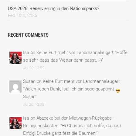
USA 2026: Reservierung in den Nationalparks?
Feb 10th, 2026
RECENT COMMENTS
Isa
on
Keine Furt mehr vor Landmannalaugar!
: “
Hoffe
so sehr, dass das Wetter dann passt. :-)
”
Jul 20, 13:59
Susan
on
Keine Furt mehr vor Landmannalaugar!
:
“
Vielen lieben Dank, Isa! Ich bin sooo gespannt
Susan
”
Jul 20, 12:38
Isa
on
Abzocke bei der Mietwagen-Rückgabe –
Reinigungskosten
: “
Hi Christina, ich hoffe, du hast
Erfolg! Drücke ganz fest die Daumen!
”