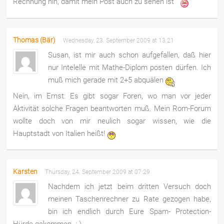
Rechnung hin, damit mein Post auch zu sehen ist
Thomas (Bär)
Wednesday, 23. September 2009 at 13:21
Susan, ist mir auch schon aufgefallen, daß hier
nur Intelelle mit Mathe-Diplom posten dürfen. Ich
muß mich gerade mit 2+5 abquälen
Nein, im Ernst: Es gibt sogar Foren, wo man vor jeder
Aktivität solche Fragen beantworten muß. Mein Rom-Forum
wollte doch von mir neulich sogar wissen, wie die
Hauptstadt von Italien heißt!
Karsten
Thursday, 24. September 2009 at 07:29
Nachdem ich jetzt beim dritten Versuch doch
meinen Taschenrechner zu Rate gezogen habe,
bin ich endlich durch Eure Spam- Protection-
Hürde gekommen. ;-)