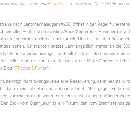
ndmannalaugar auch unter
parka.is
reservieren. Die Gebühr wurde
sstraße nach
Landmannalaugar (#208) öffnet in der Regel frühestens
Schneefällen – oft schon ab Mitte/Ende September – wieder bis auf
hat den Tourismus nochmal angekurbelt. Und die meisten Besucher,
andes sehen. So standen letztes Jahr angeblich immer an die 300
rkplatz in Landmannalaugar. Und halt nicht nur dort, sondern auch
UVs sollte man die Furt unmittelbar vor der Hütte/Campsite lieber
a-Blog “
F-Roads & Furten
“).
t, benötigt nicht zwangsweise eine Reservierung, denn nachts wird
scht dann meist ohnehin das schönste Licht. Aber gegen Ende des
sen, zumindest nicht, wenn man noch etwas längere Wanderungen
 Der Blick vom Bláhnjúkur ist ein Traum, der vom Brennisteinsalda