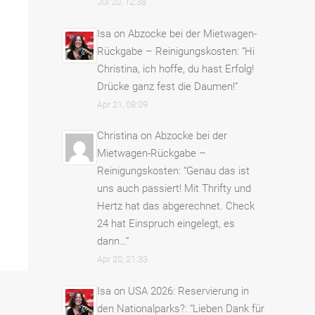
Jul 20, 12:38
Isa
on
Abzocke bei der Mietwagen-
Rückgabe – Reinigungskosten
: “
Hi
Christina, ich hoffe, du hast Erfolg!
Drücke ganz fest die Daumen!
”
Apr 21, 08:09
Christina
on
Abzocke bei der
Mietwagen-Rückgabe –
Reinigungskosten
: “
Genau das ist
uns auch passiert! Mit Thrifty und
Hertz hat das abgerechnet. Check
24 hat Einspruch eingelegt, es
dann…
”
Apr 20, 21:33
Isa
on
USA 2026: Reservierung in
den Nationalparks?
: “
Lieben Dank für