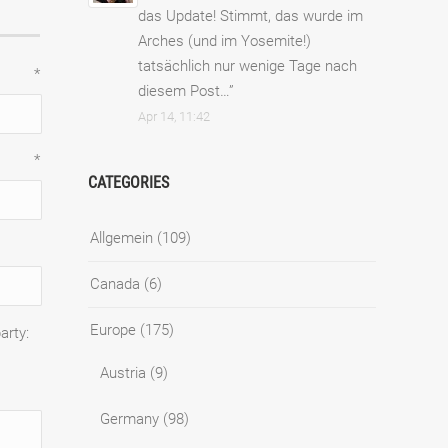
das Update! Stimmt, das wurde im
Arches (und im Yosemite!)
tatsächlich nur wenige Tage nach
e
*
diesem Post…
”
Apr 14, 11:42
l
*
CATEGORIES
Allgemein
(109)
Canada
(6)
Europe
(175)
Austria
(9)
Germany
(98)