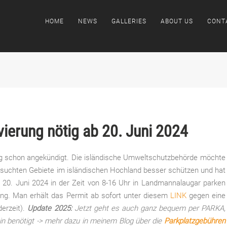
HOME
NEWS
GALLERIES
ABOUT US
CONT
erung nötig ab 20. Juni 2024
Blog schon angekündigt. Die isländische Umweltschutzbehörde möchte
suchten Gebiete im isländischen Hochland besser schützen und hat
ab 20. Juni 2024 in der Zeit von 8-16 Uhr in Landmannalaugar parken
ung. Man erhält das Permit ab sofort unter diesem
LINK
gegen eine
derzeit).
Update 2025:
Jetzt geht es auch ganz bequem per PARKA,
in benötigt -> mehr dazu in meinem Blog über die
Parkplatzgebühren