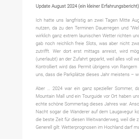
Update August 2024 (ein kleiner Erfahrungsbericht)
Ich hatte uns langfristig an zwei Tagen Mitte Aug
nutzen, da zu den Terminen Dauerregen und “We
wirklich ganz extrem launischen Wetter richten un
gab noch reichlich freie Slots, was aber nicht z
zutrifft. Wer dort erst mittags anreist, wird 
(unerlaubt) an der Zufahrt geparkt, weil alles voll wa
Kontrolliert wird das Permit übrigens von Ranger
uns, dass die Parkplätze dieses Jahr meistens – 
Aber … 2024 war ein ganz spezieller Sommer, da
Mountain Mall und ein Tourguide vor Ort haben uns
echte schöne Sommertag dieses Jahres war. Anson
Nacht sogar die Wanderer auf dem Laugavegur komp
die beste Zeit für diesen Weitwanderweg, weil di
Generell gilt: Wetterprognosen im Hochland darf 