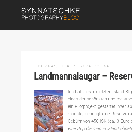
THURSDAY, 11. APRIL 2024
BY
ISA
Landmannalaugar – Reservi
Ich hatte es im letzten Island-
eines der schönsten und meistbe
ein Pilotprojekt gestartet. Wer 
möchte, benötigt eine Reservier
Gebühr von 450 ISK (ca. 3 Euro 
eine App die man in Island ohneh