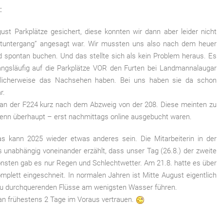
:
ust Parkplätze gesichert, diese konnten wir dann aber leider nicht
ltuntergang” angesagt war. Wir mussten uns also nach dem heuer
d spontan buchen. Und das stellte sich als kein Problem heraus. Es
wangsläufig auf die Parkplätze VOR den Furten bei Landmannalaugar
möglicherweise das Nachsehen haben. Bei uns haben sie da schon
r.
n an der F224 kurz nach dem Abzweig von der 208. Diese meinten zu
wenn überhaupt – erst nachmittags online ausgebucht waren.
s kann 2025 wieder etwas anderes sein. Die Mitarbeiterin in der
 unabhängig voneinander erzählt, dass unser Tag (26.8.) der zweite
sten gab es nur Regen und Schlechtwetter. Am 21.8. hatte es über
lett eingeschneit. In normalen Jahren ist Mitte August eigentlich
e zu durchquerenden Flüsse am wenigsten Wasser führen.
man frühestens 2 Tage im Voraus vertrauen.