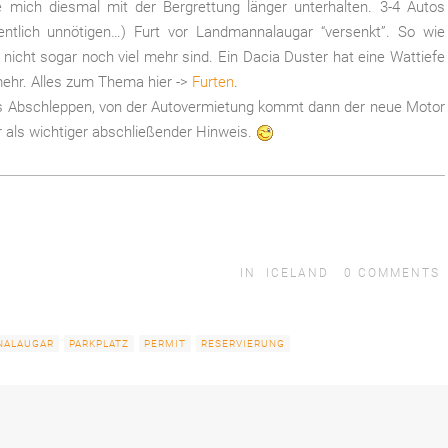
 mich diesmal mit der Bergrettung länger unterhalten. 3-4 Autos
tlich unnötigen…) Furt vor Landmannalaugar “versenkt”. So wie
nicht sogar noch viel mehr sind. Ein Dacia Duster hat eine Wattiefe
mehr. Alles zum Thema hier ->
Furten
.
das Abschleppen, von der Autovermietung kommt dann der neue Motor
r als wichtiger abschließender Hinweis.
IN
ICELAND
0
COMMENTS
NALAUGAR
PARKPLATZ
PERMIT
RESERVIERUNG