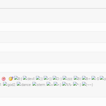
am
mai