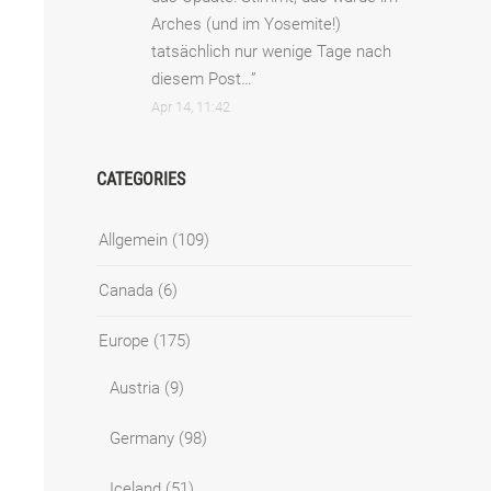
Arches (und im Yosemite!)
tatsächlich nur wenige Tage nach
diesem Post…
”
Apr 14, 11:42
CATEGORIES
Allgemein
(109)
Canada
(6)
Europe
(175)
Austria
(9)
Germany
(98)
Iceland
(51)