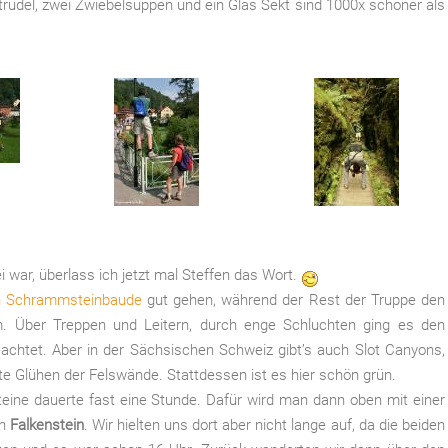
lstrudel, zwei Zwiebelsuppen und ein Glas Sekt sind 1000x schöner als
 war, überlass ich jetzt mal Steffen das Wort.
n Schrammsteinbaude
gut gehen, während der Rest der Truppe den
m. Über Treppen und Leitern, durch enge Schluchten ging es den
eachtet. Aber in der Sächsischen Schweiz gibt’s auch Slot Canyons,
kte Glühen der Felswände. Stattdessen ist es hier schön grün.
eine dauerte fast eine Stunde. Dafür wird man dann oben mit einer
en
Falkenstein
. Wir hielten uns dort aber nicht lange auf, da die beiden