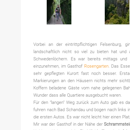
Vorbei an der eintrittpflichtigen Felsenburg,
landschaftlich nicht so viel zu bieten hat u
Schwedenlöchern. Es war bereits mittags und s
einzunehmen, im Gasthof
Rosengarten
. Das Essen
sehr gepflegten Kurort fast noch besser. Erst
Markierungen an den Häusern nichts mehr sichtb
Koffern beladene Gäste vom nahe gelegenen Bahn
Wunder dass alle Quartiere ausgebucht waren.
Für den “langen” Weg zurück zum Auto gab es dan
fuhren nach Bad Schandau und bogen nach links i
die ersten Autos. Es war nicht leicht hier einen Pla
Mir war der Gasthof in der Nähe der
Schrammstei