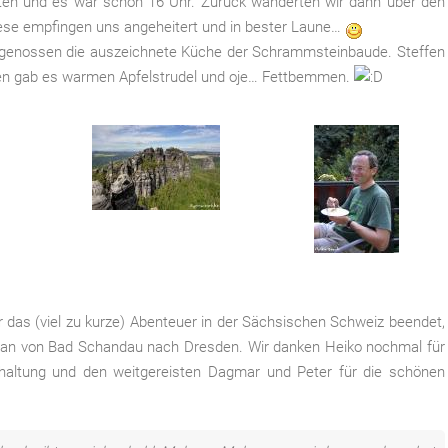
en und es war schon 16 Uhr. Zurück wanderten wir dann über den
ese empfingen uns angeheitert und in bester Laune…
nd genossen die auszeichnete Küche der Schrammsteinbaude. Steffen
deren gab es warmen Apfelstrudel und oje… Fettbemmen.
das (viel zu kurze) Abenteuer in der Sächsischen Schweiz beendet,
 man von Bad Schandau nach Dresden. Wir danken Heiko nochmal für
rhaltung und den weitgereisten Dagmar und Peter für die schönen