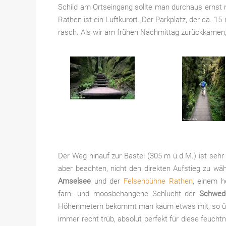
Schild am Ortseingang sollte man durchaus ernst n
Rathen ist ein Luftkurort. Der Parkplatz, der ca. 15
rasch. Als wir am frühen Nachmittag zurückkamen,
Der Weg hinauf zur Bastei (305 m ü.d.M.) ist sehr
aber beachten, nicht den direkten Aufstieg zu wä
Amselsee
und der
Felsenbühne Rathen
, einem h
farn- und moosbehangene Schlucht der
Schwed
Höhenmetern bekommt man kaum etwas mit, so über
immer recht trüb, absolut perfekt für diese feucht