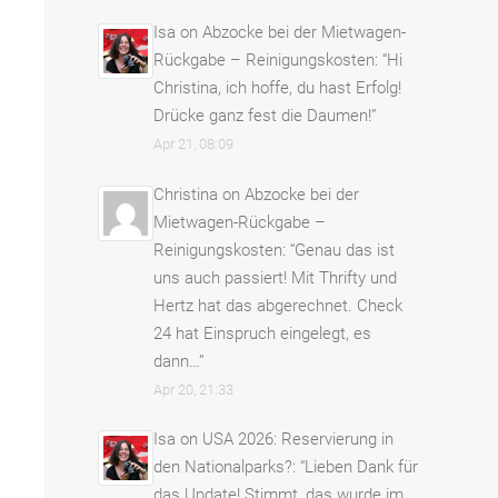
Isa
on
Abzocke bei der Mietwagen-
Rückgabe – Reinigungskosten
: “
Hi
Christina, ich hoffe, du hast Erfolg!
Drücke ganz fest die Daumen!
”
Apr 21, 08:09
Christina
on
Abzocke bei der
Mietwagen-Rückgabe –
Reinigungskosten
: “
Genau das ist
uns auch passiert! Mit Thrifty und
Hertz hat das abgerechnet. Check
24 hat Einspruch eingelegt, es
dann…
”
Apr 20, 21:33
Isa
on
USA 2026: Reservierung in
den Nationalparks?
: “
Lieben Dank für
das Update! Stimmt, das wurde im