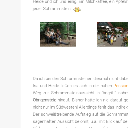
Heide und ich uns einig. Ein Milchkaffee, ein Apfe
jeder Schrammstein.
Da ich bei den Schrammsteinen diesmal nicht dabei
Isa und Heide ließen es sich in der nahen
Pensio
Weg zur Schrammsteinaussicht in “Angriff” nah
Obrigensteig
hinauf. Bisher hatte ich nie darauf g
nicht nur im Südwesten! Allerdings fehlt das indire
Der schweißtreibende Aufstieg auf die Schrammst
sagenhaften Aussicht belohnt, u.a. mit Blick auf d