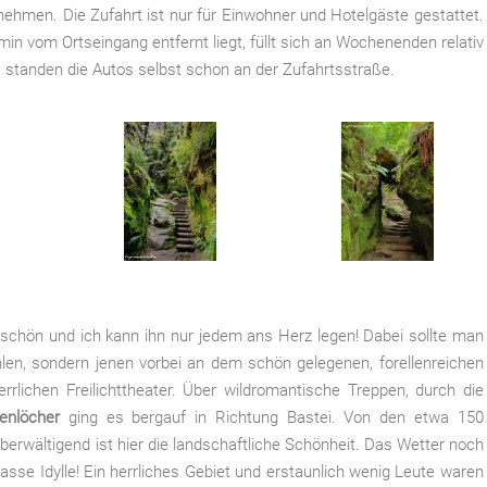
ehmen. Die Zufahrt ist nur für Einwohner und Hotelgäste gestattet.
 min vom Ortseingang entfernt liegt, füllt sich an Wochenenden relativ
 standen die Autos selbst schon an der Zufahrtsstraße.
 schön und ich kann ihn nur jedem ans Herz legen! Dabei sollte man
hlen, sondern jenen vorbei an dem schön gelegenen, forellenreichen
errlichen Freilichttheater. Über wildromantische Treppen, durch die
enlöcher
ging es bergauf in Richtung Bastei. Von den etwa 150
wältigend ist hier die landschaftliche Schönheit. Das Wetter noch
nasse Idylle! Ein herrliches Gebiet und erstaunlich wenig Leute waren