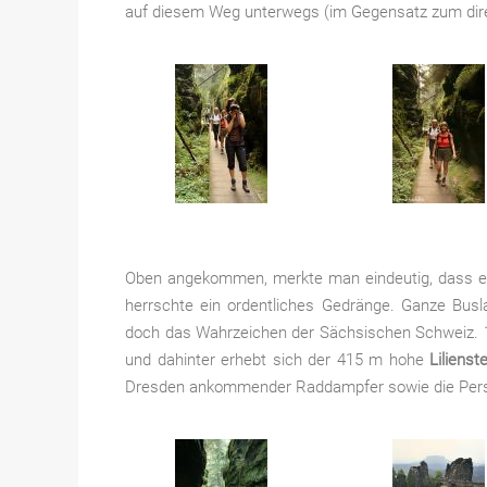
auf diesem Weg unterwegs (im Gegensatz zum dir
Oben angekommen, merkte man eindeutig, dass es
herrschte ein ordentliches Gedränge. Ganze Busl
doch das Wahrzeichen der Sächsischen Schweiz. 190
und dahinter erhebt sich der 415 m hohe
Lilienst
Dresden ankommender Raddampfer sowie die Pers