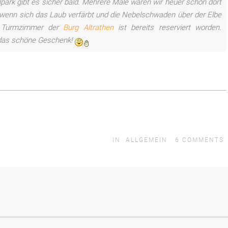
ark gibt es sicher bald. Mehrere Male waren wir heuer schon dort
 wenn sich das Laub verfärbt und die Nebelschwaden über der Elbe
m Turmzimmer der
Burg Altrathen
ist bereits reserviert worden.
 das schöne Geschenk!
IN
ALLGEMEIN
6
COMMENTS