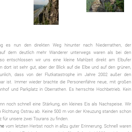
 ging es nun den direkten Weg hinunter nach Niederrathen, der
nd auf dem deutlich mehr Wanderer unterwegs waren als bei den
o entschlossen wir uns eine kleine Mahlzeit direkt am Elbufer
 dort ist sehr gut, aber der Blick auf die Elbe und auf den grünen,
aunlich, dass von der Flutkatastrophe im Jahre 2002 außer den
ar ist. Immer wieder brachte die Personenfähre neue, mit großen
hof und Parkplatz in Oberrathen. Es herrschte Hochbetrieb. Kein
n noch schnell eine Stärkung, ein kleines Eis als Nachspeise. Wir
n Richtung Ostrau ab. Keine 500 m von der Kreuzung standen schon
tz für unsere zwei Tourans zu finden.
ne
vom letzten Herbst noch in allzu guter Erinnerung. Schnell waren