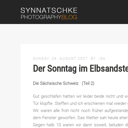
SUNDAY, 26. AUGUST 2007
BY
ISA
Der Sonntag im Elbsandst
Die Sächsische Schweiz (Teil 2)
Gut geschlafen hatten wir leider beide nicht und 
Tür klopfte. Steffen und ich erschienen mal wieder
Wir waren alle froh nicht noch früher aufgestand
dem Fenster geworfen. Das Wetter sah heute eher
Gegen halb 10 waren wir dann soweit, beluden 