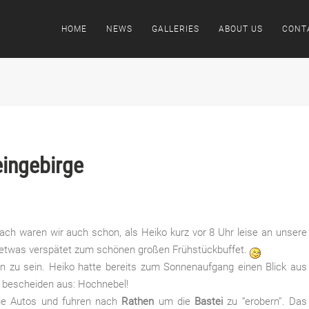
HOME
NEWS
GALLERIES
ABOUT US
CONT
eingebirge
wach waren wir auch schon, als Heiko kurz vor 8 Uhr leise an unsere
etwas verspätet zum schönen großen Frühstückbuffet.
en zu sein. Heiko hatte bereits zum Sonnenaufgang einen Blick aus
 bescheiden aus: Hochnebel!
die Autos und fuhren nach
Rathen
um die
Bastei
zu “erobern”. Das