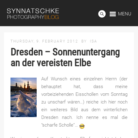
MENU
THURSDAY, 9. FEBRUARY 2012
BY
ISA
Dresden – Sonnenuntergang
an der vereisten Elbe
Auf Wunsch eines einzelnen Herrn (der
behauptet hat, dass meine
vorbeiziehenden Eisschollen vom Sonntag
zu unscharf wären…) reiche ich hier noch
ein weiteres Bild aus dem winterlichen
Dresden nach. Ich nenne es mal die
“scharfe Scholle”…