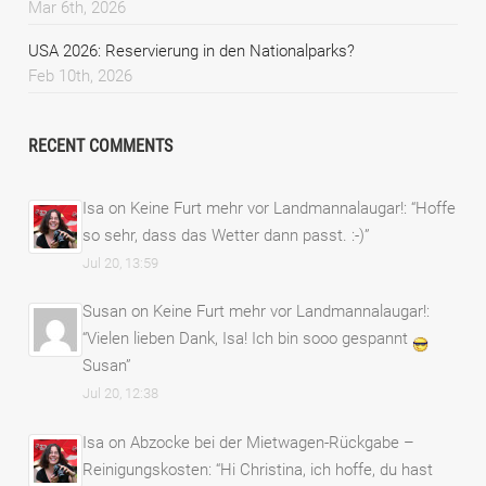
Mar 6th, 2026
USA 2026: Reservierung in den Nationalparks?
Feb 10th, 2026
RECENT COMMENTS
Isa
on
Keine Furt mehr vor Landmannalaugar!
: “
Hoffe
so sehr, dass das Wetter dann passt. :-)
”
Jul 20, 13:59
Susan
on
Keine Furt mehr vor Landmannalaugar!
:
“
Vielen lieben Dank, Isa! Ich bin sooo gespannt
Susan
”
Jul 20, 12:38
Isa
on
Abzocke bei der Mietwagen-Rückgabe –
Reinigungskosten
: “
Hi Christina, ich hoffe, du hast