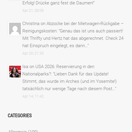
Erfolg! Drücke ganz fest die Daumen!
”
Apr 21, 08:09
Christina
on
Abzocke bei der Mietwagen-Rückgabe –
Reinigungskosten
: “
Genau das ist uns auch passiert!
Mit Thrifty und Hertz hat das abgerechnet. Check 24
hat Einspruch eingelegt, es dann…
”
Apr 20, 21:33
Isa
on
USA 2026: Reservierung in den
Nationalparks?
: “
Lieben Dank für das Update!
Stimmt, das wurde im Arches (und im Yosemite!)
tatsächlich nur wenige Tage nach diesem Post…
”
Apr 14, 11:42
CATEGORIES
Allgemein
(109)