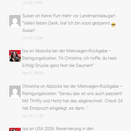
Jul 20, 13:59
Susan
on
Keine Furt mehr vor Landmannalaugar!
:
“
Vielen lieben Dank, Isa! Ich bin sooo gespannt
Susan
”
Jul 20, 12:38
Isa
on
Abzocke bei der Mietwagen-Rückgabe –
Reinigungskosten
: “
Hi Christina, ich hoffe, du hast
Erfolg! Drücke ganz fest die Daumen!
”
Apr 21, 08:09
Christina
on
Abzocke bei der Mietwagen-Rückgabe –
Reinigungskosten
: “
Genau das ist uns auch passiert!
Mit Thrifty und Hertz hat das abgerechnet. Check 24
hat Einspruch eingelegt, es dann…
”
Apr 20, 21:33
Isa
on
USA 2026: Reservierung in den