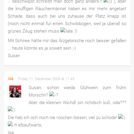
… beschwipst schreibt man doch ganz anders?!
), aber
die knuffigen Räuchermännel haben es mir mehr angetan!
Schade, dass auch bei uns zuhause der Platz knapp ist
(noch nicht einmal für einen Schwibbogen, weil ja überall so
grünes Zeug stehen muss
)!
Mit Schnee hätte mir das Ärzgebirsche noch besser gefallen
… heute könnte es ja soweit sein ;-)
Susan
Isa
Friday, 11. December 2009 at 11:45
Susan, schon wieda Glühwein zum frühn
Morschn?
Aber die kleenen Wichdl sin richdsch süß, oda???
Die hab ich och noch nie roochen lossen, viel zu schode!
elbaufwärts,
Isa