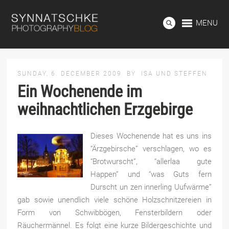
MENU
SUNDAY, 6. DECEMBER 2009
BY
ISA UND STEFFEN
Ein Wochenende im
weihnachtlichen Erzgebirge
Dieses Wochenende hat es uns ins
“Ärzgebirsche” verschlagen, wo es
“Brotwurscht”, “allerlaa gute
Happen” und “was Guts fern
Durscht un zen innerling Uufwärme”
gab sowie unendlich viele schöne Holzschnitzereien in
Form von Schwibbögen, Fensterbildern oder
Räuchermännel. Es folgt eine kurze Bildergeschichte und