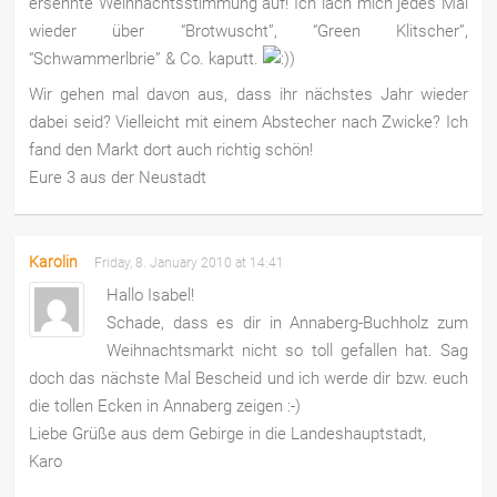
ersehnte Weihnachtsstimmung auf! Ich lach mich jedes Mal
wieder über “Brotwuscht”, “Green Klitscher”,
“Schwammerlbrie” & Co. kaputt.
Wir gehen mal davon aus, dass ihr nächstes Jahr wieder
dabei seid? Vielleicht mit einem Abstecher nach Zwicke? Ich
fand den Markt dort auch richtig schön!
Eure 3 aus der Neustadt
Karolin
Friday, 8. January 2010 at 14:41
Hallo Isabel!
Schade, dass es dir in Annaberg-Buchholz zum
Weihnachtsmarkt nicht so toll gefallen hat. Sag
doch das nächste Mal Bescheid und ich werde dir bzw. euch
die tollen Ecken in Annaberg zeigen :-)
Liebe Grüße aus dem Gebirge in die Landeshauptstadt,
Karo