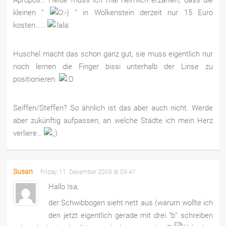
Apropos… Heide muss ich mal heimlich erzählen, dass die
kleinen ”
” in Wolkenstein derzeit nur 15 Euro
kosten……
Huschel macht das schon ganz gut, sie muss eigentlich nur
noch lernen die Finger bissi unterhalb der Linse zu
positionieren.
Seiffen/Steffen? So ähnlich ist das aber auch nicht. Werde
aber zukünftig aufpassen, an welche Städte ich mein Herz
verliere…
Susan
Friday, 11. December 2009 at 09:41
Hallo Isa,
der Schwibbogen sieht nett aus (warum wollte ich
den jetzt eigentlich gerade mit drei “b” schreiben