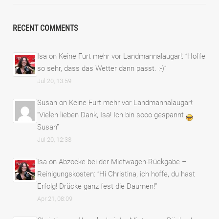
RECENT COMMENTS
Isa
on
Keine Furt mehr vor Landmannalaugar!
: “
Hoffe
so sehr, dass das Wetter dann passt. :-)
”
Jul 20, 13:59
Susan
on
Keine Furt mehr vor Landmannalaugar!
:
“
Vielen lieben Dank, Isa! Ich bin sooo gespannt
Susan
”
Jul 20, 12:38
Isa
on
Abzocke bei der Mietwagen-Rückgabe –
Reinigungskosten
: “
Hi Christina, ich hoffe, du hast
Erfolg! Drücke ganz fest die Daumen!
”
Apr 21, 08:09