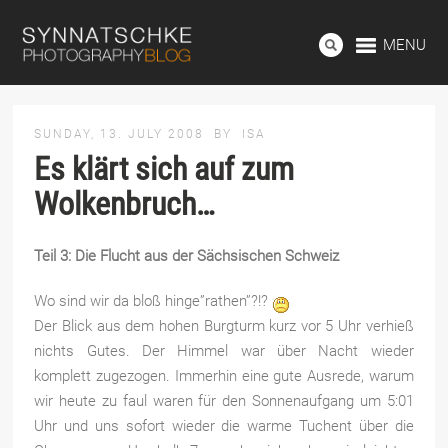
MENU
SUNDAY, 13. JULY 2008
BY
ISA
Es klärt sich auf zum
Wolkenbruch…
Teil 3: Die Flucht aus der Sächsischen Schweiz
Wo sind wir da bloß hinge”rathen”?!?
Der Blick aus dem hohen Burgturm kurz vor 5 Uhr verhieß
nichts Gutes. Der Himmel war über Nacht wieder
komplett zugezogen. Immerhin eine gute Ausrede, warum
wir heute zu faul waren für den
Sonnenaufgang um 5:01
Uhr und uns sofort wieder die warme Tuchent über die