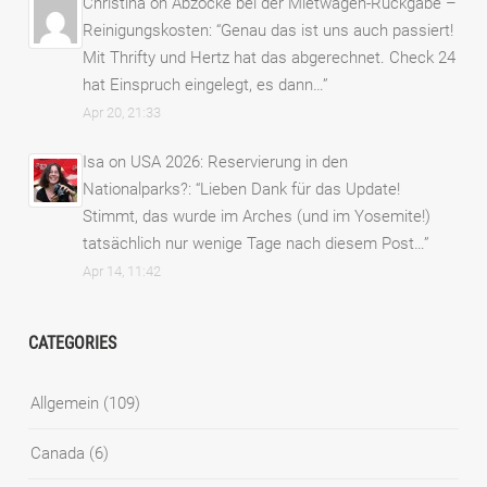
Christina
on
Abzocke bei der Mietwagen-Rückgabe –
Reinigungskosten
: “
Genau das ist uns auch passiert!
Mit Thrifty und Hertz hat das abgerechnet. Check 24
hat Einspruch eingelegt, es dann…
”
Apr 20, 21:33
Isa
on
USA 2026: Reservierung in den
Nationalparks?
: “
Lieben Dank für das Update!
Stimmt, das wurde im Arches (und im Yosemite!)
tatsächlich nur wenige Tage nach diesem Post…
”
Apr 14, 11:42
CATEGORIES
Allgemein
(109)
Canada
(6)