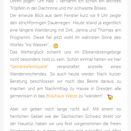
Ohren zogen. Um halb 7 vernahm ich schon ein leichtes
Tröpfeln in der Dachrinne und mir schwante Böses…
Der erneute Blick aus dem Fenster kurz vor 9 Uhr zeigte
den strichförmigen Dauerregen. Heute stand ja eigentlich
eine längere Wanderung mit Dirk, Janina und Thomas am
Programm. Diese fiel jetzt wohl im wahrsten Sinne des
Wortes “ins Wasser”…
Das Wetterglück scheint uns im Elbsandsteingebirge
nicht besonders hold zu sein. Schon einmal hatten wir hier
“
Getränkefestspiele
” veranstaltet anstelle eines
Wanderwochendes. So auch heute wieder. Nach kurzer
Beratung beschlossen wir noch das Beste daraus zu
machen und am Nachmittag zu Hause in Dresden alle
gemeinsam in das
Brauhaus Watze
zu “wandern”…
Aber wir geben noch lange nicht auf. Mit einem so
herrlichen Gebiet wie der Sächischen Schweiz direkt vor
der Haustür, haben wir uns fest vorgenommen die freien