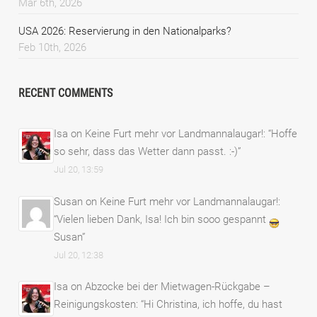
Mar 6th, 2026
USA 2026: Reservierung in den Nationalparks?
Feb 10th, 2026
RECENT COMMENTS
Isa
on
Keine Furt mehr vor Landmannalaugar!
: “
Hoffe
so sehr, dass das Wetter dann passt. :-)
”
Jul 20, 13:59
Susan
on
Keine Furt mehr vor Landmannalaugar!
:
“
Vielen lieben Dank, Isa! Ich bin sooo gespannt
Susan
”
Jul 20, 12:38
Isa
on
Abzocke bei der Mietwagen-Rückgabe –
Reinigungskosten
: “
Hi Christina, ich hoffe, du hast