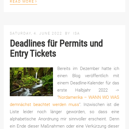
›
READ MORE
SATURDAY, 4. JUNE 2022
BY
ISA
Deadlines für Permits und
Entry Tickets
Bereits im Dezember hatte ich
einen Blog veröffentlich mit
einem Deadline-Kalender für das
erste Halbjahr 2022 ->
“
Nordamerika – WANN WO WAS
demnächst beachtet werden muss
“. Inzwischen ist die
Liste leider noch länger geworden, so dass eine
alphabetische Anordnung mir sinnvoller erscheint. Denn
ein Ende dieser Maßnahmen oder eine Verkürzung dieser