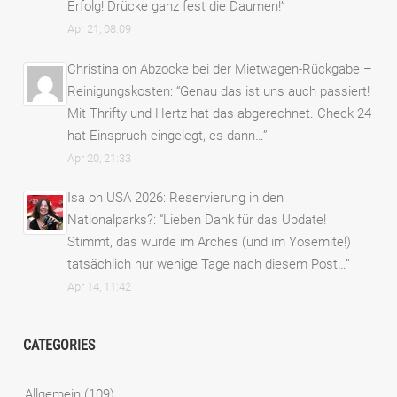
Erfolg! Drücke ganz fest die Daumen!
”
Apr 21, 08:09
Christina
on
Abzocke bei der Mietwagen-Rückgabe –
Reinigungskosten
: “
Genau das ist uns auch passiert!
Mit Thrifty und Hertz hat das abgerechnet. Check 24
hat Einspruch eingelegt, es dann…
”
Apr 20, 21:33
Isa
on
USA 2026: Reservierung in den
Nationalparks?
: “
Lieben Dank für das Update!
Stimmt, das wurde im Arches (und im Yosemite!)
tatsächlich nur wenige Tage nach diesem Post…
”
Apr 14, 11:42
CATEGORIES
Allgemein
(109)