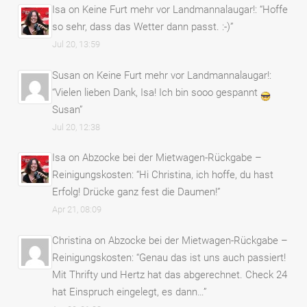
Isa
on
Keine Furt mehr vor Landmannalaugar!
: “
Hoffe
so sehr, dass das Wetter dann passt. :-)
”
Jul 20, 13:59
Susan
on
Keine Furt mehr vor Landmannalaugar!
:
“
Vielen lieben Dank, Isa! Ich bin sooo gespannt
Susan
”
Jul 20, 12:38
Isa
on
Abzocke bei der Mietwagen-Rückgabe –
Reinigungskosten
: “
Hi Christina, ich hoffe, du hast
Erfolg! Drücke ganz fest die Daumen!
”
Apr 21, 08:09
Christina
on
Abzocke bei der Mietwagen-Rückgabe –
Reinigungskosten
: “
Genau das ist uns auch passiert!
Mit Thrifty und Hertz hat das abgerechnet. Check 24
hat Einspruch eingelegt, es dann…
”