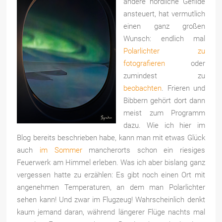
andere nördliche Gefilde
ansteuert, hat vermutlich
einen ganz großen
Wunsch: endlich mal
Polarlichter zu
fotografieren
oder
zumindest zu
beobachten
. Frieren und
Bibbern gehört dort dann
meist zum Programm
dazu. Wie ich hier im
Blog bereits beschrieben habe, kann man mit etwas Glück
auch
im Sommer
mancherorts schon ein riesiges
Feuerwerk am Himmel erleben. Was ich aber bislang ganz
vergessen hatte zu erzählen: Es gibt noch einen Ort mit
angenehmen Temperaturen, an dem man Polarlichter
sehen kann! Und zwar im Flugzeug! Wahrscheinlich denkt
kaum jemand daran, während längerer Flüge nachts mal