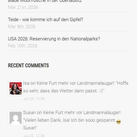
Blaue Moorfrösche in der Oberlausitz
Mar 21st, 2026
Teide - wie komme ich auf den Gipfel?
Mar 6th, 2026
USA 2026: Reservierung in den Nationalparks?
Feb 10th, 2026
RECENT COMMENTS
Isa
on
Keine Furt mehr vor Landmannalaugar!
: “
Hoffe
so sehr, dass das Wetter dann passt. :-)
”
Jul 20, 13:59
Susan
on
Keine Furt mehr vor Landmannalaugar!
:
“
Vielen lieben Dank, Isa! Ich bin sooo gespannt
Susan
”
Jul 20, 12:38