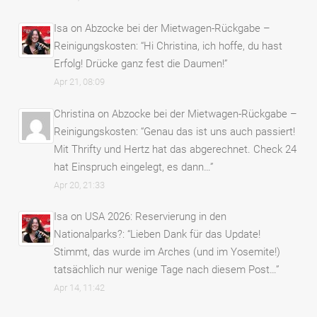
Isa
on
Abzocke bei der Mietwagen-Rückgabe –
Reinigungskosten
: “
Hi Christina, ich hoffe, du hast
Erfolg! Drücke ganz fest die Daumen!
”
Apr 21, 08:09
Christina
on
Abzocke bei der Mietwagen-Rückgabe –
Reinigungskosten
: “
Genau das ist uns auch passiert!
Mit Thrifty und Hertz hat das abgerechnet. Check 24
hat Einspruch eingelegt, es dann…
”
Apr 20, 21:33
Isa
on
USA 2026: Reservierung in den
Nationalparks?
: “
Lieben Dank für das Update!
Stimmt, das wurde im Arches (und im Yosemite!)
tatsächlich nur wenige Tage nach diesem Post…
”
Apr 14, 11:42