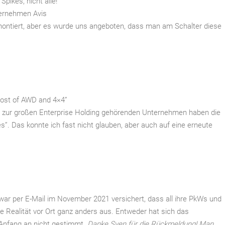
pikes, nicht alle!
ternehmen Avis
 montiert, aber es wurde uns angeboten, dass man am Schalter diese
“most of AWD and 4×4”
i zur großen Enterprise Holding gehörenden Unternehmen haben die
res”. Das konnte ich fast nicht glauben, aber auch auf eine erneute
zwar per E-Mail im November 2021 versichert, dass all ihre PkWs und
e Realität vor Ort ganz anders aus. Entweder hat sich das
 Anfang an nicht gestimmt.
Danke Sven für die Rückmeldung! Man