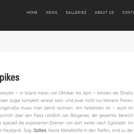
HOME
NEWS
GALLERIES
ABOUT US
CONT
Spikes
reszeit – in Island meist von Oktober bis April – können die Straße
der sogar komplett vereist sein. Und zwar nicht nur kleinere Pisten,
Ringstraße muss man damit rechnen. Am heikelsten ist – auch im
schnitt über den Pass nördlich von Borganes, der gesamte Bereich
speziell die exponierten Ebenen von dort weiter nach Egilstadir. Im
on Reykjavik. Sog.
Spikes
, kleine Metallstifte in den Reifen, sind zu der