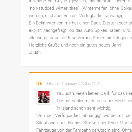
Ich habe bei Geysir (geysir.is) nachgefragt: deren Fl
“non-studded winter tires” (Winterrreifen ohne Spik
werden, sind aber von der Verfügbarkeit abhängig.
Ein Bekannter von mir hat einen Dacia Duster (oder ä
explizit nachgefragt, ob das Auto Spikes haben wird
allerdings für seine Reservierung Spikes hinzufügen, 
Herzliche Grüße und noch ein gutes neues Jahr!
Judith
Isa
Saturday, 4. January 2025 at 12:51
Hi Judith, vielen lieben Dank für das F
Das ist schlimm, dass es bei Hertz ni
in Island schon sehr wichtig.
“Von der Verfügbarkeit abhängig” würde mir pers
Situationen auf Islands Straßen bis Ende März 
Fahrzeuge von der Fahrbahn gerutscht sind. Ohne 