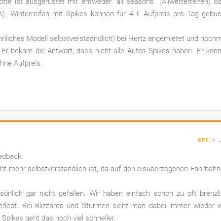
otte ist ausgerüstet mit entweder “all seasons” (Allwetterreifen) o
es). Winterreifen mit Spikes können für 4 € Aufpreis pro Tag gebu
hnliches Modell selbstverstaändlich) bei Hertz angemietet und noch
. Er bekam die Antwort, dass nicht alle Autos Spikes haben. Er kon
ohne Aufpreis.
REPLY 
eedback.
cht mehr selbstverständlich ist, da auf den eisüberzogenen Fahrbah
önlich gar nicht gefallen. Wir haben einfach schon zu oft brenzl
erlebt. Bei Blizzards und Stürmen sieht man dabei immer wieder 
Spikes geht das noch viel schneller.