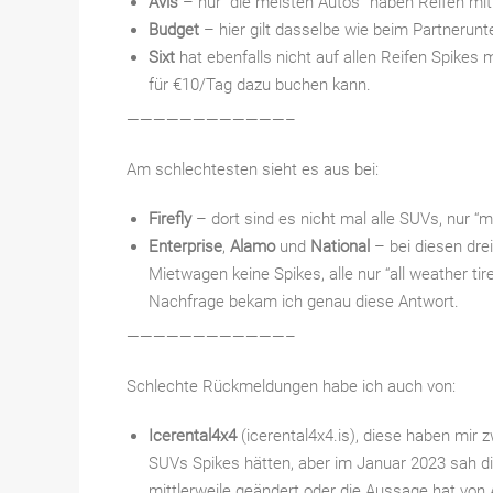
Avis
– nur “die meisten Autos” haben Reifen mit S
Budget
– hier gilt dasselbe wie beim Partnerun
Sixt
hat ebenfalls nicht auf allen Reifen Spikes
für €10/Tag dazu buchen kann.
————————————–
Am schlechtesten sieht es aus bei:
Firefly
– dort sind es nicht mal alle SUVs, nur 
Enterprise
,
Alamo
und
National
– bei diesen dre
Mietwagen keine Spikes, alle nur “all weather ti
Nachfrage bekam ich genau diese Antwort.
————————————–
Schlechte Rückmeldungen habe ich auch von:
Icerental4x4
(icerental4x4.is), diese haben mir 
SUVs Spikes hätten, aber im Januar 2023 sah di
mittlerweile geändert oder die Aussage hat von