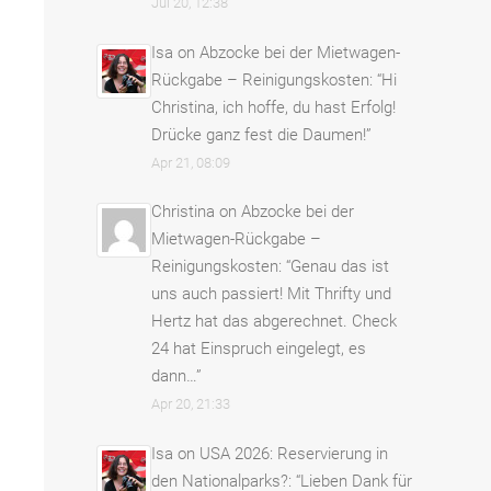
Jul 20, 12:38
Isa
on
Abzocke bei der Mietwagen-
Rückgabe – Reinigungskosten
: “
Hi
Christina, ich hoffe, du hast Erfolg!
Drücke ganz fest die Daumen!
”
Apr 21, 08:09
Christina
on
Abzocke bei der
Mietwagen-Rückgabe –
Reinigungskosten
: “
Genau das ist
uns auch passiert! Mit Thrifty und
Hertz hat das abgerechnet. Check
24 hat Einspruch eingelegt, es
dann…
”
Apr 20, 21:33
Isa
on
USA 2026: Reservierung in
den Nationalparks?
: “
Lieben Dank für