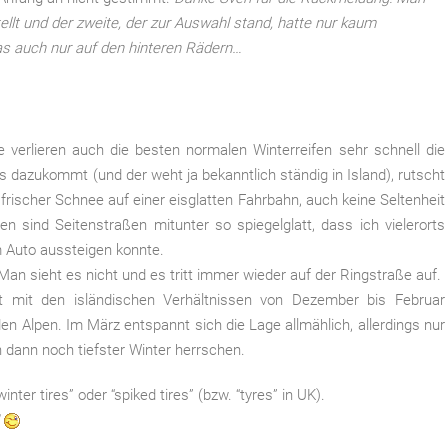
llt und der zweite, der zur Auswahl stand, hatte nur kaum
as auch nur auf den hinteren Rädern…
 verlieren auch die besten normalen Winterreifen sehr schnell die
 dazukommt (und der weht ja bekanntlich ständig in Island), rutscht
rischer Schnee auf einer eisglatten Fahrbahn, auch keine Seltenheit
n sind Seitenstraßen mitunter so spiegelglatt, dass ich vielerorts
Auto aussteigen konnte.
Man sieht es nicht und es tritt immer wieder auf der Ringstraße auf.
t mit den isländischen Verhältnissen von Dezember bis Februar
den Alpen. Im März entspannt sich die Lage allmählich, allerdings nur
dann noch tiefster Winter herrschen.
ter tires” oder “spiked tires” (bzw. “tyres” in UK).