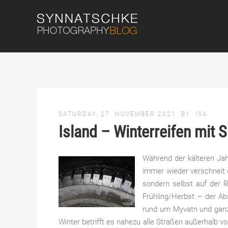
SATURDAY, 27. NOVEMBER 2021
BY
ISA
Island – Winterreifen mit 
Während der kälteren Jah
immer wieder verschneit o
sondern selbst auf der 
Frühling/Herbst – der Ab
rund um Myvatn und ganz 
Winter betrifft es nahezu alle Straßen außerhalb v