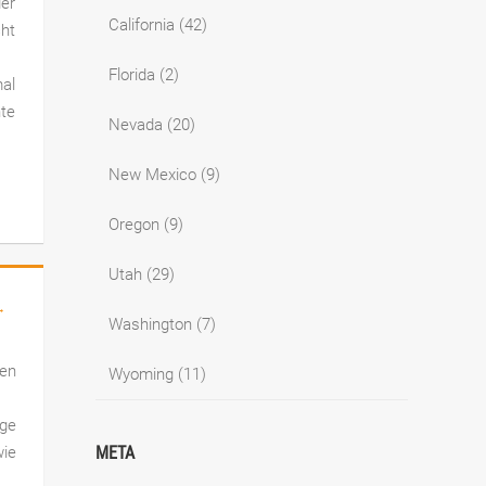
der
California
(42)
cht
Florida
(2)
mal
nte
Nevada
(20)
New Mexico
(9)
Oregon
(9)
Utah
(29)
→
Washington
(7)
nen
Wyoming
(11)
ige
META
wie