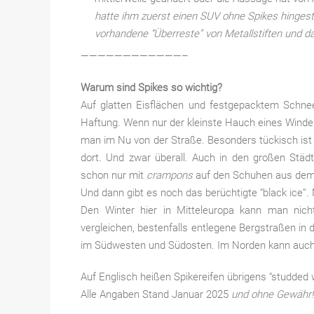
hatte ihm zuerst einen SUV ohne Spikes hingeste
vorhandene “Überreste” von Metallstiften und d
————————————–
Warum sind Spikes so wichtig?
Auf glatten Eisflächen und festgepacktem Schnee
Haftung. Wenn nur der kleinste Hauch eines Windes
man im Nu von der Straße. Besonders tückisch ist f
dort. Und zwar überall. Auch in den großen Städte
schon nur mit
crampons
auf den Schuhen aus dem 
Und dann gibt es noch das berüchtigte “black ice”. 
Den Winter hier in Mitteleuropa kann man nich
vergleichen, bestenfalls entlegene Bergstraßen in 
im Südwesten und Südosten. Im Norden kann auch 
Auf Englisch heißen Spikereifen übrigens “studded win
Alle Angaben Stand Januar 2025
und ohne Gewähr!