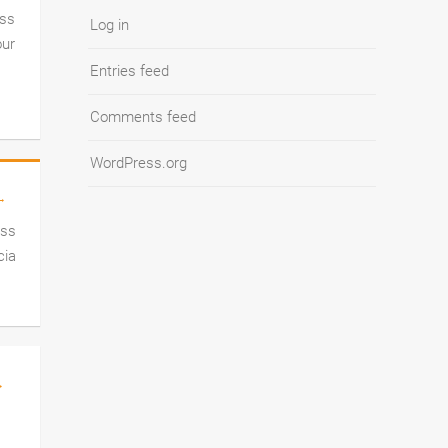
ass
Log in
our
Entries feed
Comments feed
WordPress.org
→
ass
cia
→