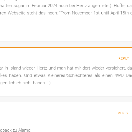
 hatten sogar im Februar 2024 noch bei Hertz angemietet). Hoffe, d
ren Webseite steht das noch: “From November 1st until April 15th 
REPLY 
uar in Island wieder Hertz und man hat mir dort wieder versichert, d
ikes haben. Und etwas Kleineres/Schlechteres als einen 4WD Da
entlich eh nicht haben. :-)
REPLY 
edback zu Alamo: