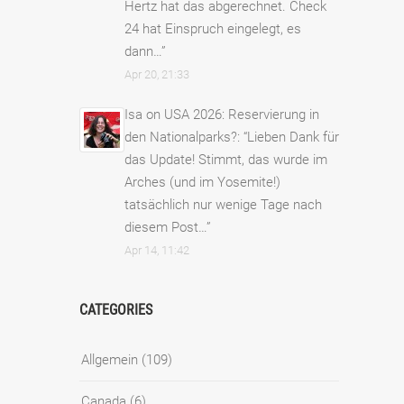
Hertz hat das abgerechnet. Check
24 hat Einspruch eingelegt, es
dann…
”
Apr 20, 21:33
Isa
on
USA 2026: Reservierung in
den Nationalparks?
: “
Lieben Dank für
das Update! Stimmt, das wurde im
Arches (und im Yosemite!)
tatsächlich nur wenige Tage nach
diesem Post…
”
Apr 14, 11:42
CATEGORIES
Allgemein
(109)
Canada
(6)