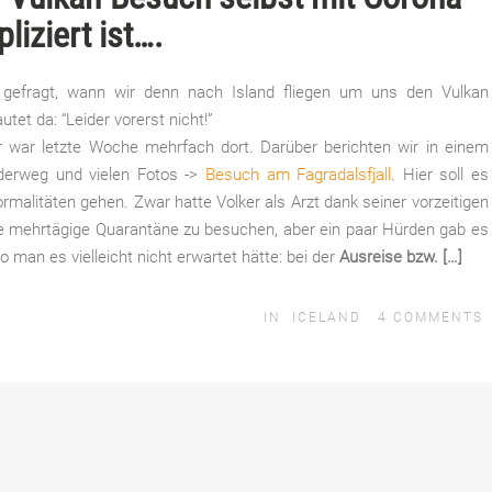
iziert ist….
t gefragt, wann wir denn nach Island fliegen um uns den Vulkan
et da: “Leider vorerst nicht!”
r war letzte Woche mehrfach dort. Darüber berichten wir in einem
derweg und vielen Fotos ->
Besuch am Fagradalsfjall
. Hier soll es
ormalitäten gehen. Zwar hatte Volker als Arzt dank seiner vorzeitigen
ne mehrtägige Quarantäne zu besuchen, aber ein paar Hürden gab es
 man es vielleicht nicht erwartet hätte: bei der
Ausreise bzw. […]
IN
ICELAND
4
COMMENTS