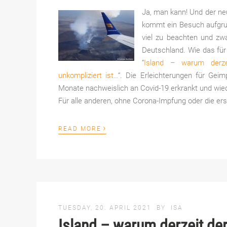
Ja, man kann! Und der neue
kommt ein Besuch aufgrund
viel zu beachten und zwa
Deutschland. Wie das für b
“
Island – warum derze
unkompliziert ist…
“. Die Erleichterungen für Gei
Monate nachweislich an Covid-19 erkrankt und wie
Für alle anderen, ohne Corona-Impfung oder die ers
›
READ MORE
TUESDAY, 20. APRIL 2021
BY
ISA
Island – warum derzeit de