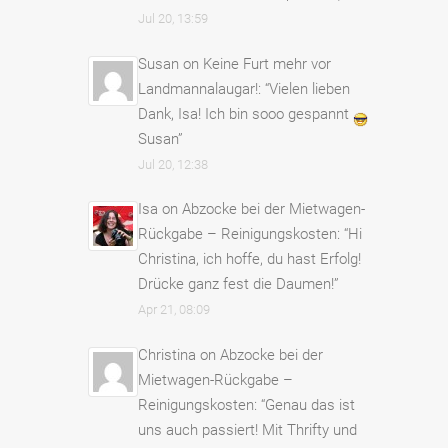
Jul 20, 13:59
Susan
on
Keine Furt mehr vor
Landmannalaugar!
: “
Vielen lieben
Dank, Isa! Ich bin sooo gespannt
Susan
”
Jul 20, 12:38
Isa
on
Abzocke bei der Mietwagen-
Rückgabe – Reinigungskosten
: “
Hi
Christina, ich hoffe, du hast Erfolg!
Drücke ganz fest die Daumen!
”
Apr 21, 08:09
Christina
on
Abzocke bei der
Mietwagen-Rückgabe –
Reinigungskosten
: “
Genau das ist
uns auch passiert! Mit Thrifty und