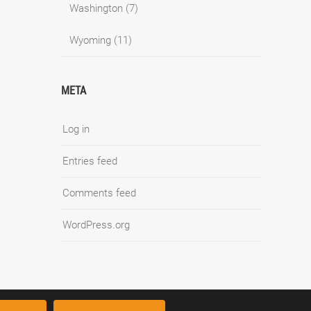
Washington
(7)
Wyoming
(11)
META
Log in
Entries feed
Comments feed
WordPress.org