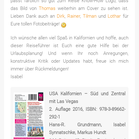
passt farblich so gut zum Reise Know-How Logo, dass
das Bild von
Thomas
weiterhin am Cover zu sehen ist.
Lieben Dank auch an
Dirk
,
Rainer
,
Tilman
und
Lothar
für
Eure tollen Fotobeiträge!
Ich wünsche allen viel Spaß in Kalifornien und hoffe, auch
dieser Reiseführer ist Euch eine gute Hilfe bei der
Urlaubsplanung! Und wenn Ihr noch Anregungen,
konstruktive Kritik oder Updates habt, freue ich mich
immer über Rückmeldungen!
Isabel
USA Kalifornien – Süd und Zentral
mit Las Vegas
2. Auflage 2016, ISBN: 978-3-89662-
292-1
Hans-R. Grundmann, Isabel
Synnatschke, Markus Hundt