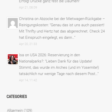
Erfolg! Drücke ganz fest die Daumen!
”
Apr 21, 08:09
Christina
on
Abzocke bei der Mietwagen-Rückgabe –
Reinigungskosten
: “
Genau das ist uns auch passiert!
Mit Thrifty und Hertz hat das abgerechnet. Check 24
hat Einspruch eingelegt, es dann…
”
Apr 20, 21:33
Isa
on
USA 2026: Reservierung in den
Nationalparks?
: “
Lieben Dank für das Update!
Stimmt, das wurde im Arches (und im Yosemite!)
tatsächlich nur wenige Tage nach diesem Post…
”
Apr 14, 11:42
CATEGORIES
Allgemein
(109)