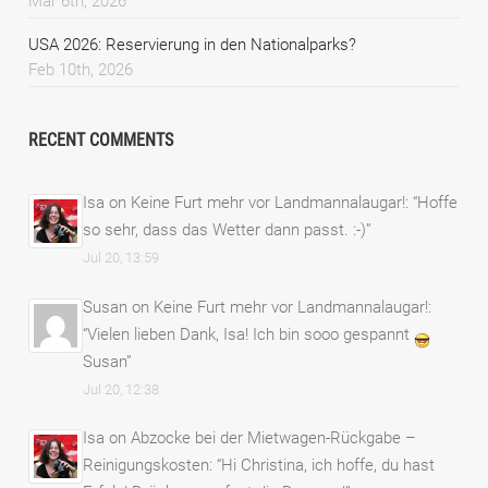
Mar 6th, 2026
USA 2026: Reservierung in den Nationalparks?
Feb 10th, 2026
RECENT COMMENTS
Isa
on
Keine Furt mehr vor Landmannalaugar!
: “
Hoffe
so sehr, dass das Wetter dann passt. :-)
”
Jul 20, 13:59
Susan
on
Keine Furt mehr vor Landmannalaugar!
:
“
Vielen lieben Dank, Isa! Ich bin sooo gespannt
Susan
”
Jul 20, 12:38
Isa
on
Abzocke bei der Mietwagen-Rückgabe –
Reinigungskosten
: “
Hi Christina, ich hoffe, du hast