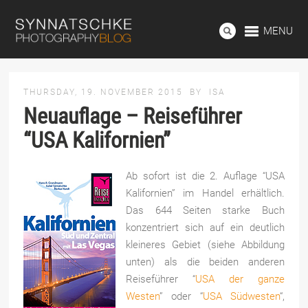
MENU
THURSDAY, 19. NOVEMBER 2015
BY
ISA
Neuauflage – Reiseführer
“USA Kalifornien”
Ab sofort ist die 2. Auflage “USA
Kalifornien” im Handel erhältlich.
Das 644 Seiten starke Buch
konzentriert sich auf ein deutlich
kleineres Gebiet (siehe Abbildung
unten) als die beiden anderen
Reiseführer “
USA der ganze
Westen
” oder “
USA Südwesten
“,