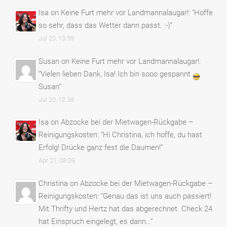
Isa
on
Keine Furt mehr vor Landmannalaugar!
: “
Hoffe
so sehr, dass das Wetter dann passt. :-)
”
Jul 20, 13:59
Susan
on
Keine Furt mehr vor Landmannalaugar!
:
“
Vielen lieben Dank, Isa! Ich bin sooo gespannt
Susan
”
Jul 20, 12:38
Isa
on
Abzocke bei der Mietwagen-Rückgabe –
Reinigungskosten
: “
Hi Christina, ich hoffe, du hast
Erfolg! Drücke ganz fest die Daumen!
”
Apr 21, 08:09
Christina
on
Abzocke bei der Mietwagen-Rückgabe –
Reinigungskosten
: “
Genau das ist uns auch passiert!
Mit Thrifty und Hertz hat das abgerechnet. Check 24
hat Einspruch eingelegt, es dann…
”