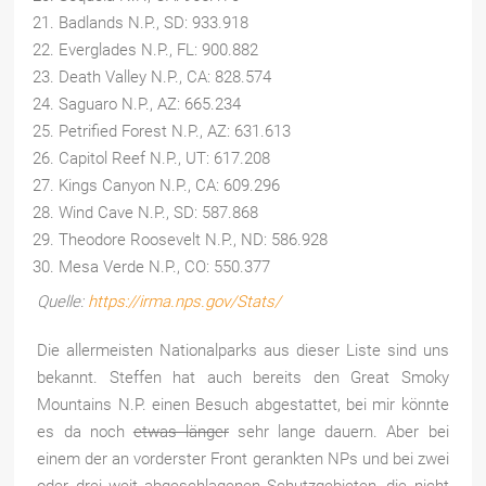
Badlands N.P., SD: 933.918
Everglades N.P., FL: 900.882
Death Valley N.P., CA: 828.574
Saguaro N.P., AZ: 665.234
Petrified Forest N.P., AZ: 631.613
Capitol Reef N.P., UT: 617.208
Kings Canyon N.P., CA: 609.296
Wind Cave N.P., SD: 587.868
Theodore Roosevelt N.P., ND: 586.928
Mesa Verde N.P., CO: 550.377
Quelle:
https://irma.nps.gov/Stats/
Die allermeisten Nationalparks aus dieser Liste sind uns
bekannt. Steffen hat auch bereits den Great Smoky
Mountains N.P. einen Besuch abgestattet, bei mir könnte
es da noch
etwas länger
sehr lange dauern. Aber bei
einem der an vorderster Front gerankten NPs und bei zwei