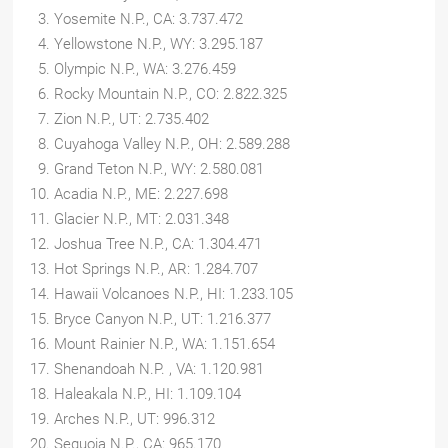
Yosemite N.P., CA: 3.737.472
Yellowstone N.P., WY: 3.295.187
Olympic N.P., WA: 3.276.459
Rocky Mountain N.P., CO: 2.822.325
Zion N.P., UT: 2.735.402
Cuyahoga Valley N.P., OH: 2.589.288
Grand Teton N.P., WY: 2.580.081
Acadia N.P., ME: 2.227.698
Glacier N.P., MT: 2.031.348
Joshua Tree N.P., CA: 1.304.471
Hot Springs N.P., AR: 1.284.707
Hawaii Volcanoes N.P., HI: 1.233.105
Bryce Canyon N.P., UT: 1.216.377
Mount Rainier N.P., WA: 1.151.654
Shenandoah N.P. , VA: 1.120.981
Haleakala N.P., HI: 1.109.104
Arches N.P., UT: 996.312
Sequoia N.P., CA: 965.170