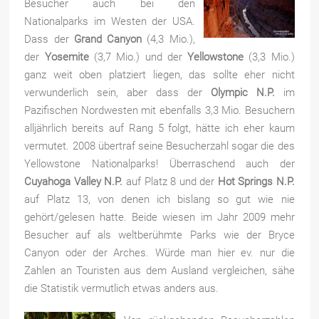
Besucher auch bei den
Nationalparks im Westen der USA.
Dass der
Grand Canyon
(4,3 Mio.),
der
Yosemite
(3,7 Mio.) und der
Yellowstone
(3,3 Mio.)
ganz weit oben platziert liegen, das sollte eher nicht
verwunderlich sein, aber dass der
Olympic N.P.
im
Pazifischen Nordwesten mit ebenfalls 3,3 Mio. Besuchern
alljährlich bereits auf Rang 5 folgt, hätte ich eher kaum
vermutet. 2008 übertraf seine Besucherzahl sogar die des
Yellowstone Nationalparks! Überraschend auch der
Cuyahoga Valley N.P.
auf Platz 8 und der
Hot Springs N.P.
auf Platz 13, von denen ich bislang so gut wie nie
gehört/gelesen hatte. Beide wiesen im Jahr 2009 mehr
Besucher auf als weltberühmte Parks wie der Bryce
Canyon oder der Arches. Würde man hier ev. nur die
Zahlen an Touristen aus dem Ausland vergleichen, sähe
die Statistik vermutlich etwas anders aus.