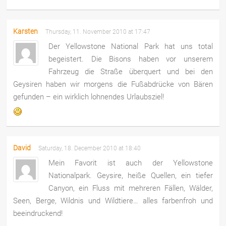
Karsten
Thursday, 11. November 2010 at 17:47
Der Yellowstone National Park hat uns total
begeistert. Die Bisons haben vor unserem
Fahrzeug die Straße überquert und bei den
Geysiren haben wir morgens die Fußabdrücke von Bären
gefunden – ein wirklich lohnendes Urlaubsziel!
David
Saturday, 18. December 2010 at 18:40
Mein Favorit ist auch der Yellowstone
Nationalpark. Geysire, heiße Quellen, ein tiefer
Canyon, ein Fluss mit mehreren Fällen, Wälder,
Seen, Berge, Wildnis und Wildtiere… alles farbenfroh und
beeindruckend!