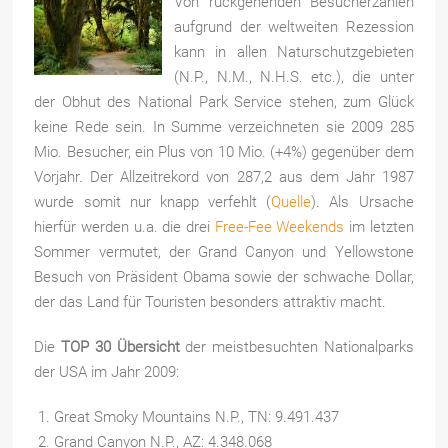
Von rückgehenden Besucherzahlen
aufgrund der weltweiten Rezession
kann in allen Naturschutzgebieten
(N.P., N.M., N.H.S. etc.), die unter
der Obhut des National Park Service stehen, zum Glück
keine Rede sein. In Summe verzeichneten sie 2009 285
Mio. Besucher, ein Plus von 10 Mio. (+4%) gegenüber dem
Vorjahr. Der Allzeitrekord von 287,2 aus dem Jahr 1987
wurde somit nur knapp verfehlt (
Quelle
). Als Ursache
hierfür werden u.a. die drei
Free-Fee Weekends
im letzten
Sommer vermutet, der Grand Canyon und Yellowstone
Besuch von Präsident Obama sowie der schwache Dollar,
der das Land für Touristen besonders attraktiv macht.
Die
TOP 30 Übersicht
der meistbesuchten Nationalparks
der USA im Jahr 2009:
Great Smoky Mountains N.P., TN: 9.491.437
Grand Canyon N.P., AZ: 4.348.068