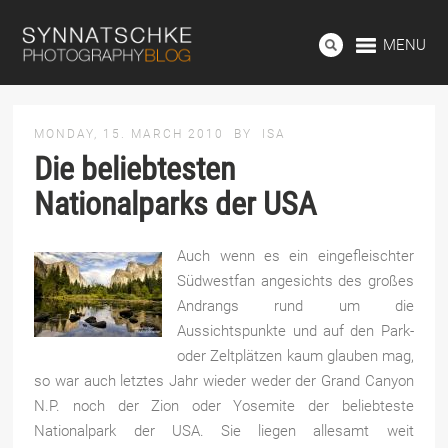
MENU
MONDAY, 15. MARCH 2010
BY
ISA
Die beliebtesten
Nationalparks der USA
Auch wenn es ein eingefleischter
Südwestfan angesichts des großes
Andrangs rund um die
Aussichtspunkte und auf den Park-
oder Zeltplätzen kaum glauben mag,
so war auch letztes Jahr wieder weder der Grand Canyon
N.P. noch der Zion oder Yosemite der beliebteste
Nationalpark der USA. Sie liegen allesamt weit