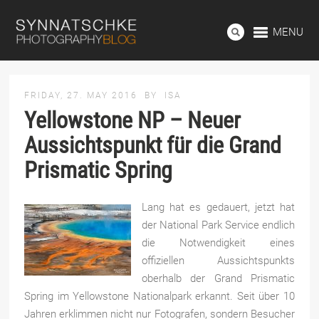
MENU
FRIDAY, 27. MAY 2016
BY
ISA
Yellowstone NP – Neuer
Aussichtspunkt für die Grand
Prismatic Spring
Lang hat es gedauert, jetzt hat
der National Park Service endlich
die Notwendigkeit eines
offiziellen Aussichtspunkts
oberhalb der Grand Prismatic
Spring im Yellowstone Nationalpark erkannt. Seit über 10
Jahren erklimmen nicht nur Fotografen, sondern Besucher