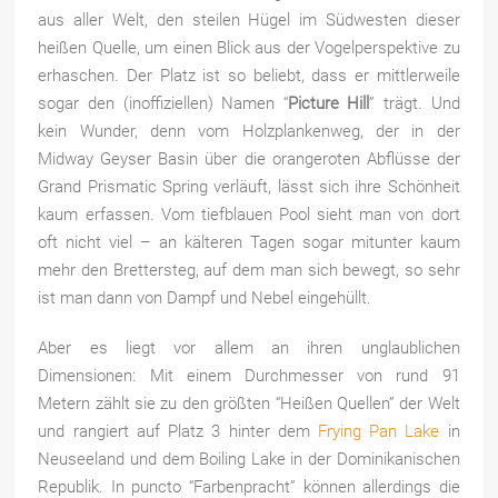
aus aller Welt, den steilen Hügel im Südwesten dieser
heißen Quelle, um einen Blick aus der Vogelperspektive zu
erhaschen. Der Platz ist so beliebt, dass er mittlerweile
sogar den (inoffiziellen) Namen
“
Picture Hill
” trägt. Und
kein Wunder, denn vom Holzplankenweg, der in der
Midway Geyser Basin über die orangeroten Abflüsse der
Grand Prismatic Spring verläuft, lässt sich ihre Schönheit
kaum erfassen. Vom tiefblauen Pool sieht man von dort
oft nicht viel – an kälteren Tagen sogar mitunter kaum
mehr den Brettersteg, auf dem man sich bewegt, so sehr
ist man dann von Dampf und Nebel eingehüllt.
Aber es liegt vor allem an ihren unglaublichen
Dimensionen: Mit einem Durchmesser von rund 91
Metern zählt sie zu den größten “Heißen Quellen” der Welt
und rangiert auf Platz 3 hinter dem
Frying Pan Lake
in
Neuseeland und dem Boiling Lake in der Dominikanischen
Republik. In puncto “Farbenpracht” können allerdings die