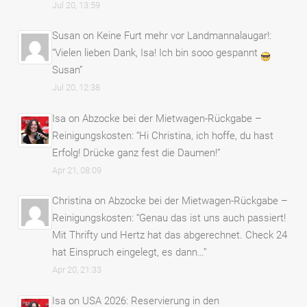
Jul 20, 13:59
Susan
on
Keine Furt mehr vor Landmannalaugar!
:
“
Vielen lieben Dank, Isa! Ich bin sooo gespannt
Susan
”
Jul 20, 12:38
Isa
on
Abzocke bei der Mietwagen-Rückgabe –
Reinigungskosten
: “
Hi Christina, ich hoffe, du hast
Erfolg! Drücke ganz fest die Daumen!
”
Apr 21, 08:09
Christina
on
Abzocke bei der Mietwagen-Rückgabe –
Reinigungskosten
: “
Genau das ist uns auch passiert!
Mit Thrifty und Hertz hat das abgerechnet. Check 24
hat Einspruch eingelegt, es dann…
”
Apr 20, 21:33
Isa
on
USA 2026: Reservierung in den