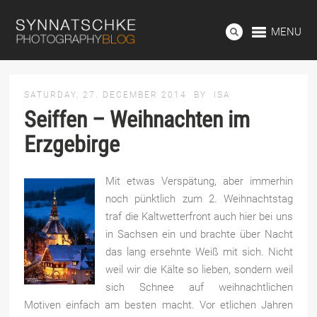
MENU
SATURDAY, 27. DECEMBER 2014
BY
ISA
Seiffen – Weihnachten im
Erzgebirge
Mit etwas Verspätung, aber immerhin
noch pünktlich zum 2. Weihnachtstag
traf die Kaltwetterfront auch hier bei uns
in Sachsen ein und brachte über Nacht
das lang ersehnte Weiß mit sich. Nicht
weil wir die Kälte so lieben, sondern weil
sich Schnee auf weihnachtlichen
Motiven einfach am besten macht. Vor etlichen Jahren