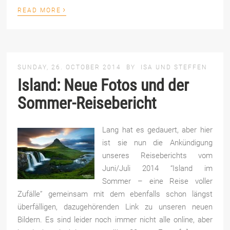
›
READ MORE
SUNDAY, 26. OCTOBER 2014
BY
ISA UND STEFFEN
Island: Neue Fotos und der
Sommer-Reisebericht
Lang hat es gedauert, aber hier
ist sie nun die Ankündigung
unseres Reiseberichts vom
Juni/Juli 2014 “Island im
Sommer – eine Reise voller
Zufälle” gemeinsam mit dem ebenfalls schon längst
überfälligen, dazugehörenden Link zu unseren neuen
Bildern. Es sind leider noch immer nicht alle online, aber