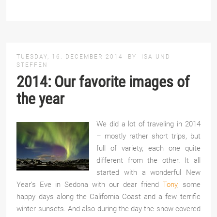
TUESDAY, 16. DECEMBER 2014
BY
ISA UND
STEFFEN
2014: Our favorite images of
the year
We did a lot of traveling in 2014
– mostly rather short trips, but
full of variety, each one quite
different from the other. It all
started with a wonderful New
Year’s Eve in Sedona with our dear friend
Tony
, some
happy days along the California Coast and a few terrific
winter sunsets. And also during the day the snow-covered