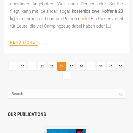
günstigen Angeboten. Wer nach Denver oder Seattle
fliegt, kann mit Icelandair sogar
kostenlos zwei Koffer à 23
kg
mitnehmen und das pro Person (
Link
)! Ein Riesenvorteil
für Leute, die viel Campingzeug dabei haben oder […]
›
READ MORE
...
10
...
22
23
24
25
26
...
30
40
50
...
OUR PUBLICATIONS