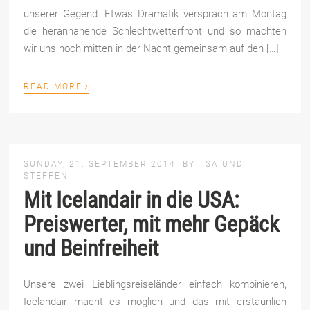
unserer Gegend. Etwas Dramatik versprach am Montag
die herannahende Schlechtwetterfront und so machten
wir uns noch mitten in der Nacht gemeinsam auf den […]
›
READ MORE
SUNDAY, 21. SEPTEMBER 2014
BY
ISA UND
STEFFEN
Mit Icelandair in die USA:
Preiswerter, mit mehr Gepäck
und Beinfreiheit
Unsere zwei Lieblingsreiseländer einfach kombinieren,
Icelandair macht es möglich und das mit erstaunlich