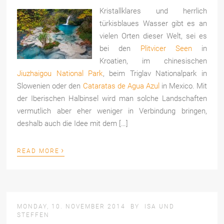
Kristallklares und herrlich
türkisblaues Wasser gibt es an
vielen Orten dieser Welt, sei es
bei den
Plitvicer Seen
in
Kroatien, im chinesischen
Jiuzhaigou National Park
, beim Triglav Nationalpark in
Slowenien oder den
Cataratas de Agua Azul
in Mexico. Mit
der Iberischen Halbinsel wird man solche Landschaften
vermutlich aber eher weniger in Verbindung bringen,
deshalb auch die Idee mit dem […]
›
READ MORE
MONDAY, 10. NOVEMBER 2014
BY
ISA UND
STEFFEN