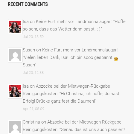
RECENT COMMENTS
Isa
on
Keine Furt mehr vor Landmannalaugar!
: “
Hoffe
so sehr, dass das Wetter dann passt. :-)
”
Jul 20, 13:59
Susan
on
Keine Furt mehr vor Landmannalaugar!
:
“
Vielen lieben Dank, Isa! Ich bin sooo gespannt
Susan
”
Jul 20, 12:38
Isa
on
Abzocke bei der Mietwagen-Rückgabe –
Reinigungskosten
: “
Hi Christina, ich hoffe, du hast
Erfolg! Drücke ganz fest die Daumen!
”
Apr 21, 08:09
Christina
on
Abzocke bei der Mietwagen-Rückgabe –
Reinigungskosten
: “
Genau das ist uns auch passiert!