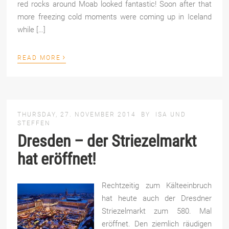
red rocks around Moab looked fantastic! Soon after that
more freezing cold moments were coming up in Iceland
while […]
›
READ MORE
THURSDAY, 27. NOVEMBER 2014
BY
ISA UND
STEFFEN
Dresden – der Striezelmarkt
hat eröffnet!
Rechtzeitig zum Kälteeinbruch
hat heute auch der Dresdner
Striezelmarkt zum 580. Mal
eröffnet. Den ziemlich räudigen