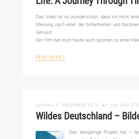
Life: A Journey Through T
Das Video ist so wunderschön, dass ich nicht ande
Meinung nach einer der brillantesten und faszinie
Genuss!
Der Film hat mich heute auch spontan zu einer Klein
›
READ MORE
SUNDAY, 5. DECEMBER 2010
BY
ISA UND ST
Wildes Deutschland – Bilde
Das diesjährige Projekt hat – 