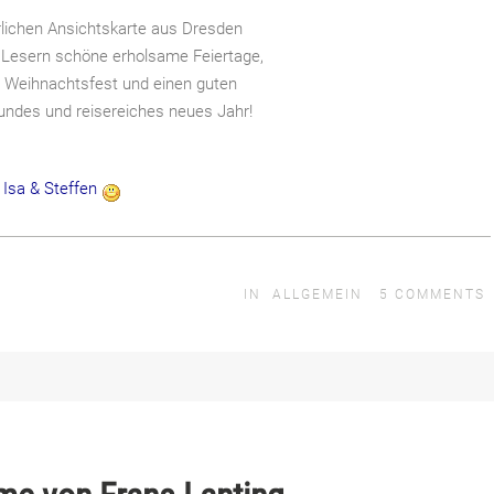
rlichen Ansichtskarte aus Dresden
 Lesern schöne erholsame Feiertage,
s Weihnachtsfest und einen guten
undes und reisereiches neues Jahr!
Isa & Steffen
IN
ALLGEMEIN
5
COMMENTS