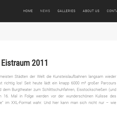
HOME
NEWS
GALLERIES
ABOUT US
CONT
r Eistraum 2011
meisten Städten der Welt die Kunsteislaufbahnen langsam wieder
t richtig los! Seit heute lädt ein knapp 6000 m² großer Parcours
 dem Burgtheater zum Schlittschuhfahren, Eisstockschießen (und
m 16. Mal in Folge werden vor der wunderschönen Kulisse des
me” im XXL-Format wahr. Und hier kann man sich nicht nur – wie