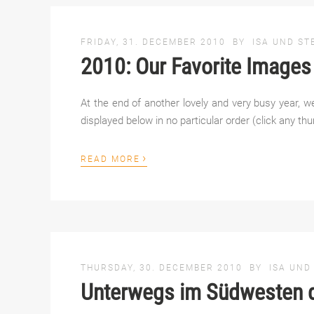
FRIDAY, 31. DECEMBER 2010
BY
ISA UND ST
2010: Our Favorite Images 
At the end of another lovely and very busy year, w
displayed below in no particular order (click any thu
›
READ MORE
THURSDAY, 30. DECEMBER 2010
BY
ISA UND
Unterwegs im Südwesten d