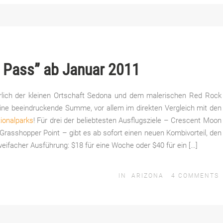
e Pass” ab Januar 2011
ährlich der kleinen Ortschaft Sedona und dem malerischen Red Rock
ine beeindruckende Summe, vor allem im direkten Vergleich mit den
ionalparks
! Für drei der beliebtesten Ausflugsziele – Crescent Moon
 Grasshopper Point – gibt es ab sofort einen neuen Kombivorteil, den
zweifacher Ausführung: $18 für eine Woche oder $40 für ein […]
IN
ARIZONA
4
COMMENTS