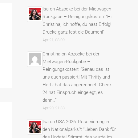
Isa
on
Abzocke bei der Mietwagen-
Rückgabe – Reinigungskosten
: “
Hi
Christina, ich hoffe, du hast Erfolg!
Drücke ganz fest die Daumen!
”
Apr 21, 08:09
Christina
on
Abzocke bei der
Mietwagen-Rückgabe –
Reinigungskosten
: “
Genau das ist
uns auch passiert! Mit Thrifty und
Hertz hat das abgerechnet. Check
24 hat Einspruch eingelegt, es
dann…
”
Apr 20, 21:33
Isa
on
USA 2026: Reservierung in
den Nationalparks?
: “
Lieben Dank für
das Update! Stimmt, das wurde im