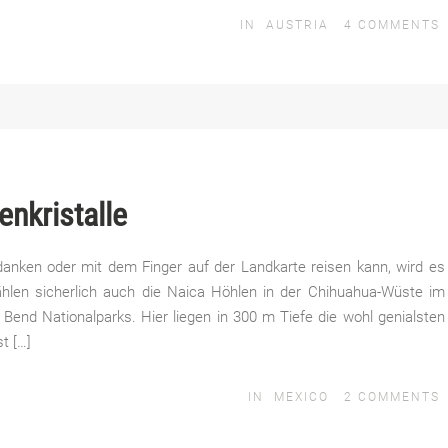
IN
AUSTRIA
4
COMMENTS
enkristalle
danken oder mit dem Finger auf der Landkarte reisen kann, wird es
ählen sicherlich auch die Naica Höhlen in der Chihuahua-Wüste im
Bend Nationalparks. Hier liegen in 300 m Tiefe die wohl genialsten
t […]
IN
MEXICO
2
COMMENTS