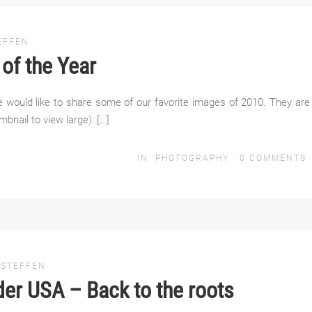
EFFEN
of the Year
e would like to share some of our favorite images of 2010. They are
mbnail to view large): […]
IN
PHOTOGRAPHY
0
COMMENTS
 STEFFEN
er USA – Back to the roots