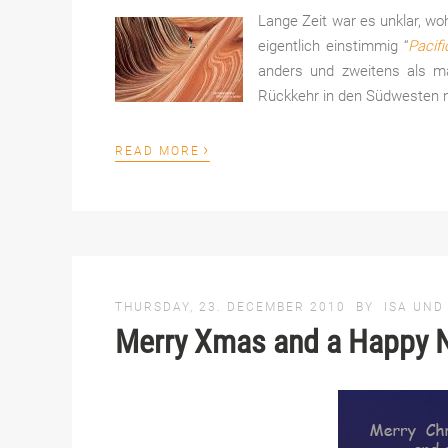
Lange Zeit war es unklar, wo
eigentlich einstimmig “
Pacif
anders und zweitens als ma
Rückkehr in den Südwesten ni
›
READ MORE
THURSDAY, 23. DECEMBER 2010
BY
ISA UND
Merry Xmas and a Happy 