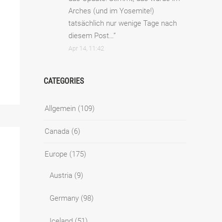
Arches (und im Yosemite!)
tatsächlich nur wenige Tage nach
diesem Post…
”
Apr 14, 11:42
CATEGORIES
Allgemein
(109)
Canada
(6)
Europe
(175)
Austria
(9)
Germany
(98)
Iceland
(51)