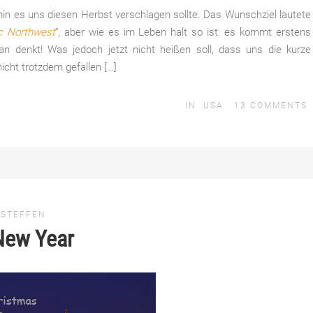
hin es uns diesen Herbst verschlagen sollte. Das Wunschziel lautete
ic Northwest
“, aber wie es im Leben halt so ist: es kommt erstens
n denkt! Was jedoch jetzt nicht heißen soll, dass uns die kurze
cht trotzdem gefallen […]
IN
USA
13
COMMENTS
 STEFFEN
New Year