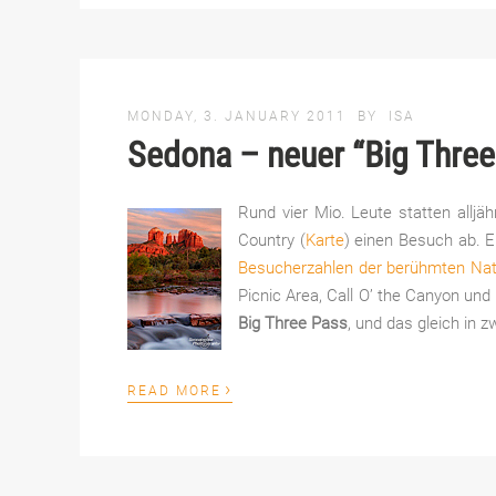
MONDAY, 3. JANUARY 2011
BY
ISA
Sedona – neuer “Big Thre
Rund vier Mio. Leute statten allj
Country (
Karte
) einen Besuch ab. E
Besucherzahlen der berühmten Nat
Picnic Area, Call O’ the Canyon und
Big Three Pass
, und das gleich in 
›
READ MORE