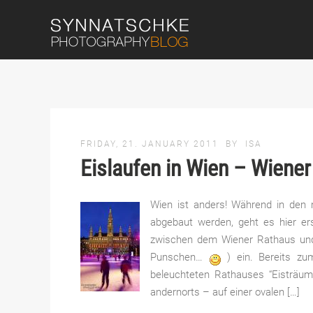
FRIDAY, 21. JANUARY 2011
BY
ISA
Eislaufen in Wien – Wiene
Wien ist anders! Während in den 
abgebaut werden, geht es hier ers
zwischen dem Wiener Rathaus und
Punschen…
) ein. Bereits zu
beleuchteten Rathauses “Eisträu
andernorts – auf einer ovalen […]