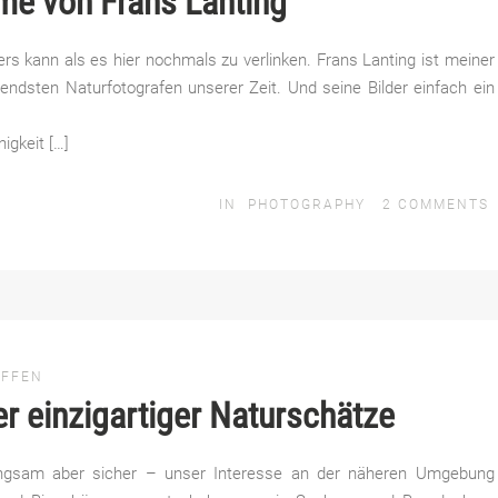
ime von Frans Lanting
rs kann als es hier nochmals zu verlinken. Frans Lanting ist meiner
rendsten Naturfotografen unserer Zeit. Und seine Bilder einfach ein
igkeit […]
IN
PHOTOGRAPHY
2
COMMENTS
EFFEN
r einzigartiger Naturschätze
langsam aber sicher – unser Interesse an der näheren Umgebung