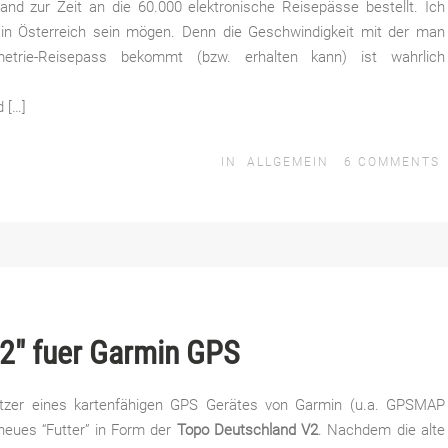
nd zur Zeit an die 60.000 elektronische Reisepässe bestellt. Ich
a in Österreich sein mögen. Denn die Geschwindigkeit mit der man
metrie-Reisepass bekommt (bzw. erhalten kann) ist wahrlich
 […]
IN
ALLGEMEIN
6
COMMENTS
2" fuer Garmin GPS
sitzer eines kartenfähigen GPS Gerätes von Garmin (u.a. GPSMAP
 neues “Futter” in Form der
Topo Deutschland V2
. Nachdem die alte