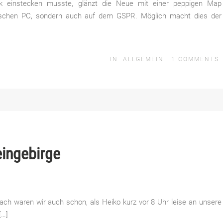
itik einstecken musste, glänzt die Neue mit einer peppigen Map
mischen PC, sondern auch auf dem GSPR. Möglich macht dies der
IN
ALLGEMEIN
1
COMMENTS
eingebirge
wach waren wir auch schon, als Heiko kurz vor 8 Uhr leise an unsere
[…]