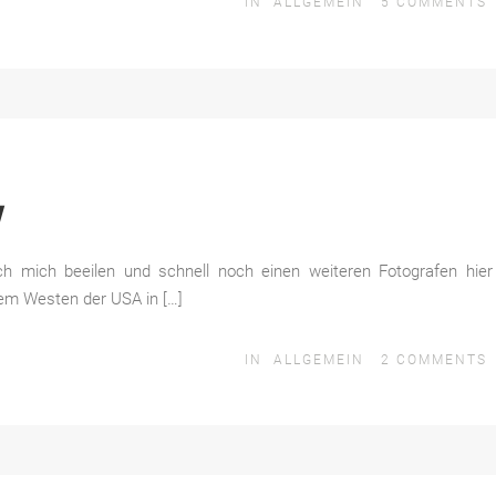
IN
ALLGEMEIN
5
COMMENTS
y
 mich beeilen und schnell noch einen weiteren Fotografen hier
dem Westen der USA in […]
IN
ALLGEMEIN
2
COMMENTS