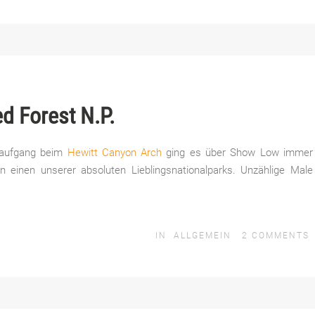
ed Forest N.P.
aufgang beim
Hewitt Canyon Arch
ging es über Show Low immer
n einen unserer absoluten Lieblingsnationalparks. Unzählige Male
IN
ALLGEMEIN
2
COMMENTS