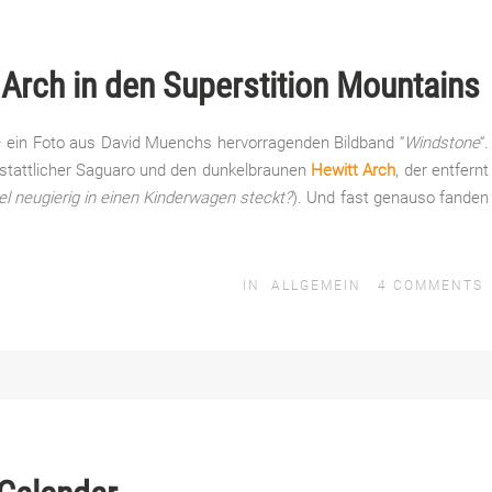
Arch in den Superstition Mountains
 – ein Foto aus David Muenchs hervorragenden Bildband “
Windstone
“.
 stattlicher Saguaro und den dunkelbraunen
Hewitt Arch
, der entfernt
l neugierig in einen Kinderwagen steckt?
). Und fast genauso fanden
IN
ALLGEMEIN
4
COMMENTS