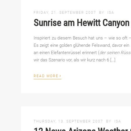
FRIDAY, 21. SEPTEMBER 2007
BY
ISA
Sunrise am Hewitt Canyon 
Inspiriert zu diesem Besuch hat uns – wie so oft
Es zeigt eine golden glühende Felswand, davor ein
an einen Elefantenrüssel erinnert (
der seinen Rüsse
wir das Szenario vor, als wir kurz nach 6 […]
›
READ MORE
THURSDAY, 13. SEPTEMBER 2007
BY
ISA