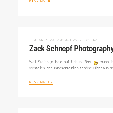
READ MORE
THURSDAY, 23. AUGUST 2007
BY
ISA
Zack Schnepf Photograph
Weil Stefan ja bald auf Urlaub fährt
muss ich
vorstellen, der unbeschreiblich schöne Bilder aus 
›
READ MORE