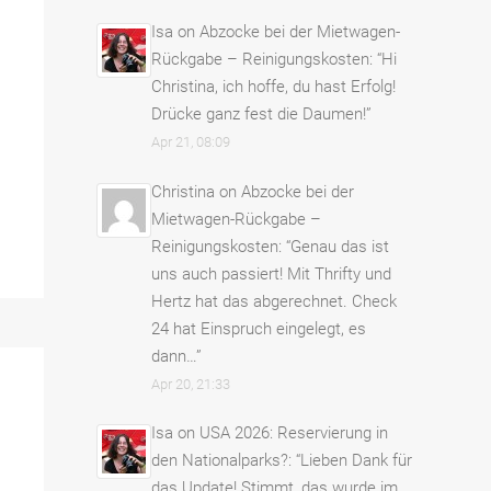
Isa
on
Abzocke bei der Mietwagen-
Rückgabe – Reinigungskosten
: “
Hi
Christina, ich hoffe, du hast Erfolg!
Drücke ganz fest die Daumen!
”
Apr 21, 08:09
Christina
on
Abzocke bei der
Mietwagen-Rückgabe –
Reinigungskosten
: “
Genau das ist
uns auch passiert! Mit Thrifty und
Hertz hat das abgerechnet. Check
24 hat Einspruch eingelegt, es
dann…
”
Apr 20, 21:33
Isa
on
USA 2026: Reservierung in
den Nationalparks?
: “
Lieben Dank für
das Update! Stimmt, das wurde im