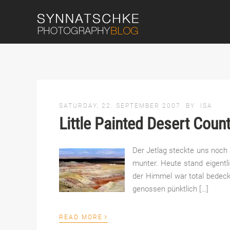
SATURDAY, 22. SEPTEMBER 2007
BY
ISA
Little Painted Desert Coun
Der Jetlag steckte uns noch 
munter. Heute stand eigent
der Himmel war total bedeckt
genossen pünktlich […]
›
READ MORE