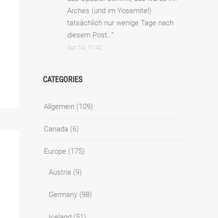
Arches (und im Yosemite!)
tatsächlich nur wenige Tage nach
diesem Post…
”
Apr 14, 11:42
CATEGORIES
Allgemein
(109)
Canada
(6)
Europe
(175)
Austria
(9)
Germany
(98)
Iceland
(51)