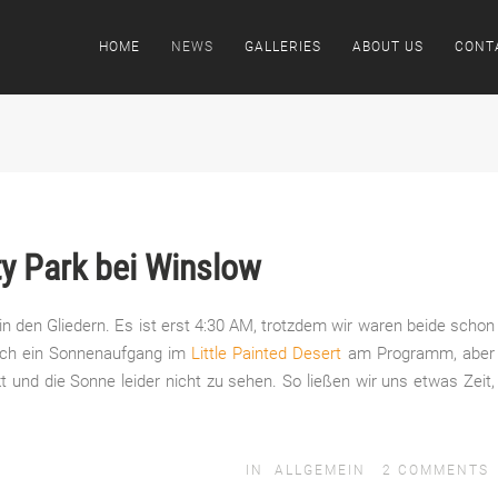
HOME
NEWS
GALLERIES
ABOUT US
CONT
ty Park bei Winslow
in den Gliedern. Es ist erst 4:30 AM, trotzdem wir waren beide schon
lich ein Sonnenaufgang im
Little Painted Desert
am Programm, aber
 und die Sonne leider nicht zu sehen. So ließen wir uns etwas Zeit,
IN
ALLGEMEIN
2
COMMENTS