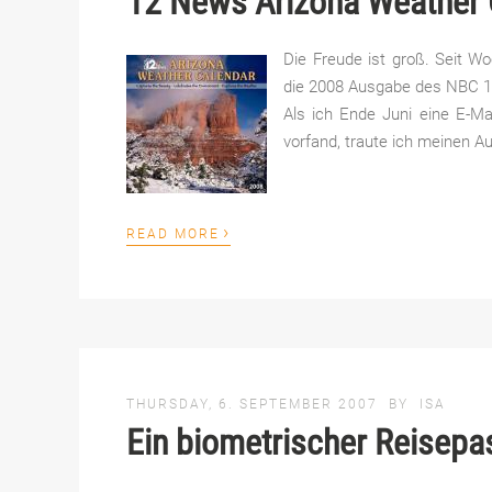
12 News Arizona Weather 
Die Freude ist groß. Seit W
die 2008 Ausgabe des NBC 1
Als ich Ende Juni eine E-Ma
vorfand, traute ich meinen A
›
READ MORE
THURSDAY, 6. SEPTEMBER 2007
BY
ISA
Ein biometrischer Reisepa