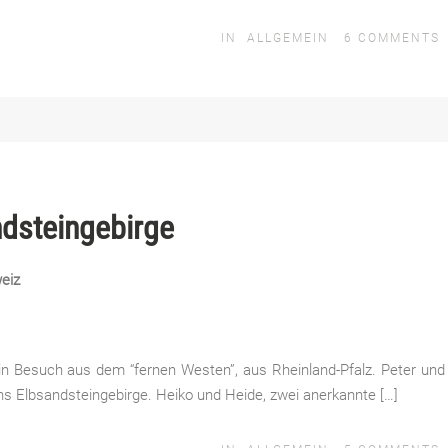
IN
ALLGEMEIN
6
COMMENTS
dsteingebirge
eiz
in Besuch aus dem “fernen Westen”, aus Rheinland-Pfalz. Peter und
 Elbsandsteingebirge. Heiko und Heide, zwei anerkannte […]