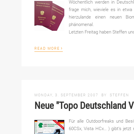
Wöchentlich werden in Deutschla
frage mich, wieviele es in etw
hierzulande einen neuen Bio
phänomenal.
Letzten Freitag haben Steffen und
›
READ MORE
MONDAY, 3. SEPTEMBER 2007
BY
STEFFEN
Neue "Topo Deutschland V
Für alle Outdoorfreaks und Be
60CSx, Vista HCx… ) gibt’s jetzt