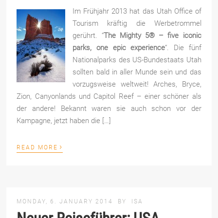
Im Frühjahr 2013 hat das Utah Office of
Tourism kräftig die Werbetrommel
gerührt. “
The Mighty 5® – five iconic
parks, one epic experience
“. Die fünf
Nationalparks des US-Bundestaats Utah
sollten bald in aller Munde sein und das
vorzugsweise weltweit! Arches, Bryce,
Zion, Canyonlands und Capitol Reef – einer schöner als
der andere! Bekannt waren sie auch schon vor der
Kampagne, jetzt haben die […]
›
READ MORE
MONDAY, 6. JANUARY 2014
BY
ISA