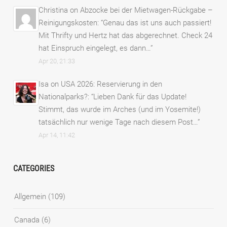
Christina
on
Abzocke bei der Mietwagen-Rückgabe –
Reinigungskosten
: “
Genau das ist uns auch passiert!
Mit Thrifty und Hertz hat das abgerechnet. Check 24
hat Einspruch eingelegt, es dann…
”
Apr 20, 21:33
Isa
on
USA 2026: Reservierung in den
Nationalparks?
: “
Lieben Dank für das Update!
Stimmt, das wurde im Arches (und im Yosemite!)
tatsächlich nur wenige Tage nach diesem Post…
”
Apr 14, 11:42
CATEGORIES
Allgemein
(109)
Canada
(6)