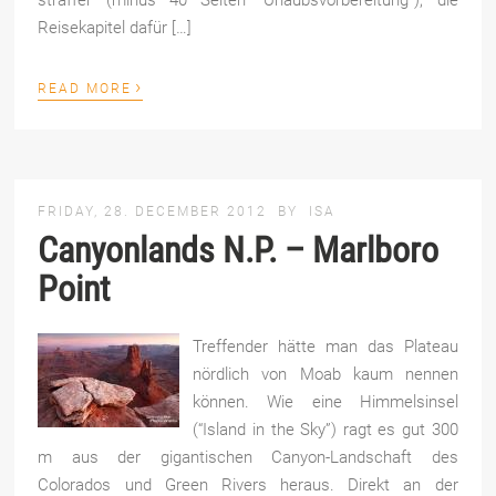
straffer (minus 40 Seiten “Urlaubsvorbereitung”), die
Reisekapitel dafür […]
›
READ MORE
FRIDAY, 28. DECEMBER 2012
BY
ISA
Canyonlands N.P. – Marlboro
Point
Treffender hätte man das Plateau
nördlich von Moab kaum nennen
können. Wie eine Himmelsinsel
(“Island in the Sky”) ragt es gut 300
m aus der gigantischen Canyon-Landschaft des
Colorados und Green Rivers heraus. Direkt an der