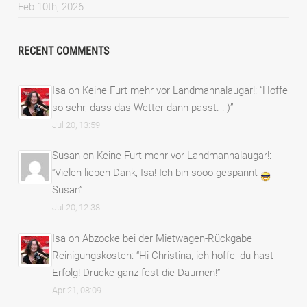
Feb 10th, 2026
RECENT COMMENTS
Isa
on
Keine Furt mehr vor Landmannalaugar!
: “
Hoffe
so sehr, dass das Wetter dann passt. :-)
”
Jul 20, 13:59
Susan
on
Keine Furt mehr vor Landmannalaugar!
:
“
Vielen lieben Dank, Isa! Ich bin sooo gespannt
Susan
”
Jul 20, 12:38
Isa
on
Abzocke bei der Mietwagen-Rückgabe –
Reinigungskosten
: “
Hi Christina, ich hoffe, du hast
Erfolg! Drücke ganz fest die Daumen!
”
Apr 21, 08:09