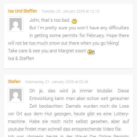
Isa Und Steffen
Tuesday, 20. January 2009 at 12:10
John, that´s too bad.
But I´m pretty sure you won´t have any difficulties
in getting some permits for February. Hope there
will not be too much snow out there when you go hiking!
Take care & see you and Margret soon!
Isa & Steffen
Stefan
Wednesday, 21. January 2009 at 02:46
Oh je, das wird ja immer brutaler. Diese
Entwicklung kann man aber schon seit geraumer
Zeit beobachten. Damals wurden noch die Lose
vor Ort aus dem Hut gezogen, heute gibt es eine Lottery-
machine. Habe sie noch nicht selbst gesehen, aber auf
youtube findet man schnell das entsprechende Video file.
Ich war übrigens heute in der Wave! Die Online Permits