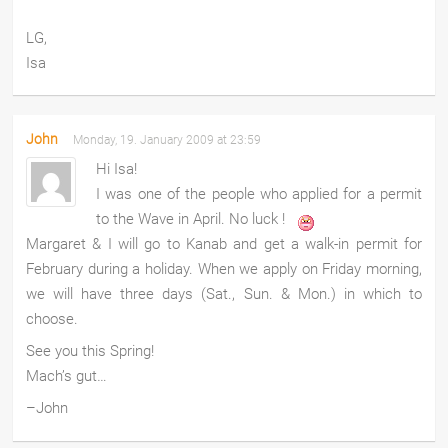
LG,
Isa
John
Monday, 19. January 2009 at 23:59
Hi Isa!
I was one of the people who applied for a permit
to the Wave in April. No luck !
Margaret & I will go to Kanab and get a walk-in permit for
February during a holiday. When we apply on Friday morning,
we will have three days (Sat., Sun. & Mon.) in which to
choose.
See you this Spring!
Mach’s gut…
–John