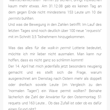
“wahrscheinlichsten” Termin zu sichern, bringt inzwischen
kaum mehr etwas. Am 31.12.08 gab es keinen Tag an
dem gegen Ende nicht mindestens 153 Leute um 10 die
permits
buhlten.
Und was die Bewegung in den Zahlen betrifft: Im Lauf des
letzten Tages sind noch deutlich über 100 neue “
requests
”
mit im Schnitt 3,5 Teilnehmern hinzugekommen.
Was das alles für die
walk-in permit
Lotterie bedeutet,
möchte ich mir lieber nicht ausmalen. Man kann nur
hoffen, dass es nicht ganz so schlimm kommt!
Der 14. April hat mich jedenfalls jetzt besonders neugierig
gemacht und es stellt sich die Frage, warum
ausgerechnet am Dienstag nach Ostern mehr als doppelt
oder dreifach soviele Leute (im Vergleich zu den
“normalen Tagen”) ein Wave permit wollten? Beinahe
lächerlich die Zahl der Anwärter für den Ostermontag: 51
requets und 163 Leute… Ob das Zufall ist oder ob es dafür
einen Grund gibt?