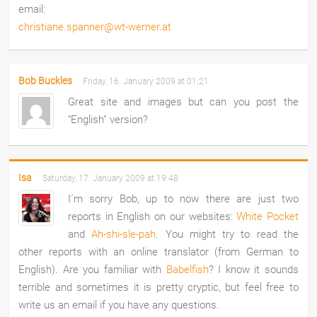
email:
christiane.spanner@wt-werner.at
Bob Buckles
Friday, 16. January 2009 at 01:21
Great site and images but can you post the
“English” version?
Isa
Saturday, 17. January 2009 at 19:48
I´m sorry Bob, up to now there are just two
reports in English on our websites:
White Pocket
and
Ah-shi-sle-pah
. You might try to read the
other reports with an online translator (from German to
English). Are you familiar with
Babelfish
? I know it sounds
terrible and sometimes it is pretty cryptic, but feel free to
write us an email if you have any questions.