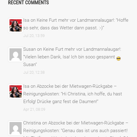
RECENT COMMENTS
Isa
on
Keine Furt mehr vor Landmannalaugar!
: “
Hoffe
so sehr, dass das Wetter dann passt. :-)
”
Jul 20, 13:59
Susan
on
Keine Furt mehr vor Landmannalaugar!
:
“
Vielen lieben Dank, Isa! Ich bin sooo gespannt
Susan
”
Jul 20, 12:38
Isa
on
Abzocke bei der Mietwagen-Rückgabe –
Reinigungskosten
: “
Hi Christina, ich hoffe, du hast
Erfolg! Drücke ganz fest die Daumen!
”
Apr 21, 08:09
Christina
on
Abzocke bei der Mietwagen-Rückgabe –
Reinigungskosten
: “
Genau das ist uns auch passiert!