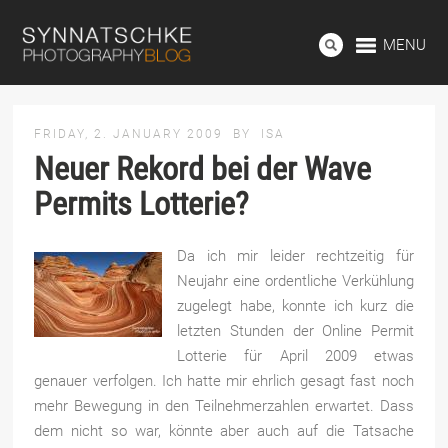
MENU
FRIDAY, 2. JANUARY 2009
BY
ISA
Neuer Rekord bei der Wave
Permits Lotterie?
Da ich mir leider rechtzeitig für
Neujahr eine ordentliche Verkühlung
zugelegt habe, konnte ich kurz die
letzten Stunden der Online Permit
Lotterie für April 2009 etwas
genauer verfolgen. Ich hatte mir ehrlich gesagt fast noch
mehr Bewegung in den Teilnehmerzahlen erwartet. Dass
dem nicht so war, könnte aber auch auf die Tatsache