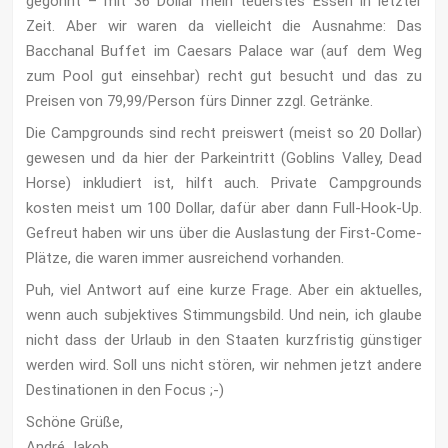
gegönnt – mit 36 Dollar mein teuerstes Essen in letzter
Zeit. Aber wir waren da vielleicht die Ausnahme: Das
Bacchanal Buffet im Caesars Palace war (auf dem Weg
zum Pool gut einsehbar) recht gut besucht und das zu
Preisen von 79,99/Person fürs Dinner zzgl. Getränke.
Die Campgrounds sind recht preiswert (meist so 20 Dollar)
gewesen und da hier der Parkeintritt (Goblins Valley, Dead
Horse) inkludiert ist, hilft auch. Private Campgrounds
kosten meist um 100 Dollar, dafür aber dann Full-Hook-Up.
Gefreut haben wir uns über die Auslastung der First-Come-
Plätze, die waren immer ausreichend vorhanden.
Puh, viel Antwort auf eine kurze Frage. Aber ein aktuelles,
wenn auch subjektives Stimmungsbild. Und nein, ich glaube
nicht dass der Urlaub in den Staaten kurzfristig günstiger
werden wird. Soll uns nicht stören, wir nehmen jetzt andere
Destinationen in den Focus ;-)
Schöne Grüße,
André Jakob