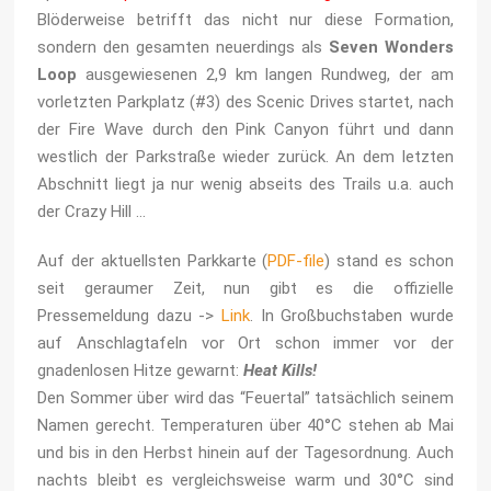
Blöderweise betrifft das nicht nur diese Formation,
sondern den gesamten neuerdings als
Seven Wonders
Loop
ausgewiesenen 2,9 km langen Rundweg, der am
vorletzten Parkplatz (#3) des Scenic Drives startet, nach
der Fire Wave durch den Pink Canyon führt und dann
westlich der Parkstraße wieder zurück. An dem letzten
Abschnitt liegt ja nur wenig abseits des Trails u.a. auch
der Crazy Hill …
Auf der aktuellsten Parkkarte (
PDF-file
) stand es schon
seit geraumer Zeit, nun gibt es die offizielle
Pressemeldung dazu ->
Link
. In Großbuchstaben wurde
auf Anschlagtafeln vor Ort schon immer vor der
gnadenlosen Hitze gewarnt:
Heat Kills!
Den Sommer über wird das “Feuertal” tatsächlich seinem
Namen gerecht. Temperaturen über 40°C stehen ab Mai
und bis in den Herbst hinein auf der Tagesordnung. Auch
nachts bleibt es vergleichsweise warm und 30°C sind