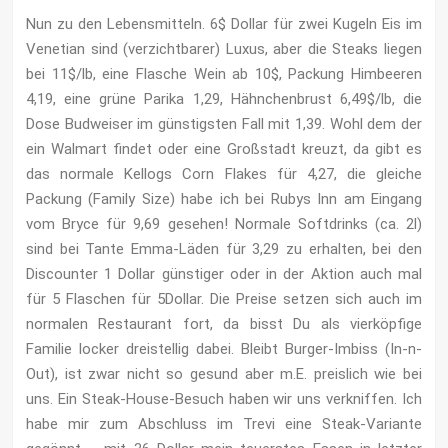
Nun zu den Lebensmitteln. 6$ Dollar für zwei Kugeln Eis im
Venetian sind (verzichtbarer) Luxus, aber die Steaks liegen
bei 11$/lb, eine Flasche Wein ab 10$, Packung Himbeeren
4,19, eine grüne Parika 1,29, Hähnchenbrust 6,49$/lb, die
Dose Budweiser im günstigsten Fall mit 1,39. Wohl dem der
ein Walmart findet oder eine Großstadt kreuzt, da gibt es
das normale Kellogs Corn Flakes für 4,27, die gleiche
Packung (Family Size) habe ich bei Rubys Inn am Eingang
vom Bryce für 9,69 gesehen! Normale Softdrinks (ca. 2l)
sind bei Tante Emma-Läden für 3,29 zu erhalten, bei den
Discounter 1 Dollar günstiger oder in der Aktion auch mal
für 5 Flaschen für 5Dollar. Die Preise setzen sich auch im
normalen Restaurant fort, da bisst Du als vierköpfige
Familie locker dreistellig dabei. Bleibt Burger-Imbiss (In-n-
Out), ist zwar nicht so gesund aber m.E. preislich wie bei
uns. Ein Steak-House-Besuch haben wir uns verkniffen. Ich
habe mir zum Abschluss im Trevi eine Steak-Variante