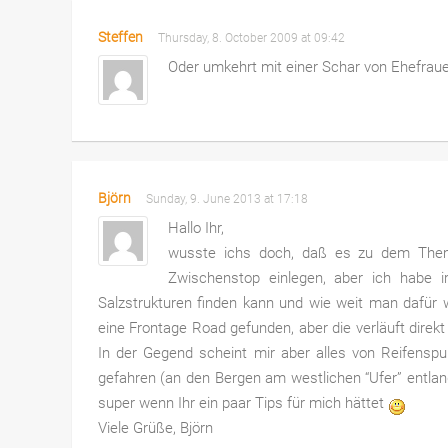
Steffen
Thursday, 8. October 2009 at 09:42
Oder umkehrt mit einer Schar von Ehefrau
Björn
Sunday, 9. June 2013 at 17:18
Hallo Ihr,
wusste ichs doch, daß es zu dem Them
Zwischenstop einlegen, aber ich habe i
Salzstrukturen finden kann und wie weit man dafür 
eine Frontage Road gefunden, aber die verläuft dir
In der Gegend scheint mir aber alles von Reifenspu
gefahren (an den Bergen am westlichen “Ufer” entlang
super wenn Ihr ein paar Tips für mich hättet
Viele Grüße, Björn