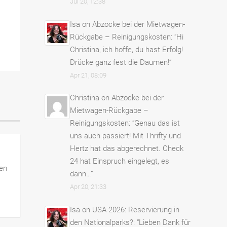
Jul 20, 12:38
Isa
on
Abzocke bei der Mietwagen-
Rückgabe – Reinigungskosten
: “
Hi
Christina, ich hoffe, du hast Erfolg!
Drücke ganz fest die Daumen!
”
Apr 21, 08:09
Christina
on
Abzocke bei der
Mietwagen-Rückgabe –
Reinigungskosten
: “
Genau das ist
uns auch passiert! Mit Thrifty und
Hertz hat das abgerechnet. Check
24 hat Einspruch eingelegt, es
men
dann…
”
Apr 20, 21:33
Isa
on
USA 2026: Reservierung in
den Nationalparks?
: “
Lieben Dank für