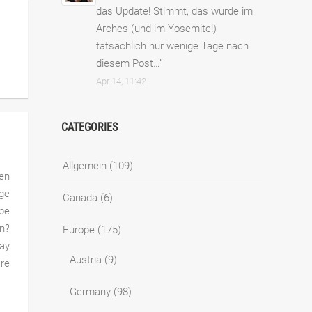
das Update! Stimmt, das wurde im
Arches (und im Yosemite!)
tatsächlich nur wenige Tage nach
diesem Post…
”
Apr 14, 11:42
CATEGORIES
Allgemein
(109)
en
ge
Canada
(6)
abe
en?
Europe
(175)
way
Austria
(9)
äre
Germany
(98)