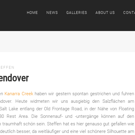
HOME
NEWS
GALLERIES
ABOUT US
CONT
TEFFEN
Wendover
den
Kanarra Creek
haben wir gestern spontan gestrichen und fuhren
ndover. Heute widmeten wir uns ausgiebig den Salzflächen am
alt Lake entlang der Old Frontage Road, in der Nähe von Floating
I-80 Rest Area. Die Sonnenauf- und -untergänge
können auf den
en traumhaft schön sein. Steffen hat es hier genauso gut gefallen wie
eutlich besser, da weitläufiger und eine viel schönere Silhouette am