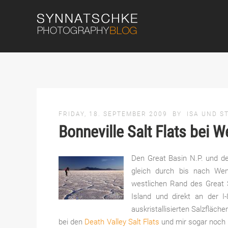
FRIDAY, 18. SEPTEMBER 2009
BY
ISA UND S
Bonneville Salt Flats bei 
Den Great Basin N.P. und 
gleich durch bis nach We
westlichen Rand des Great S
Island und direkt an der 
auskristallisierten Salzfläch
bei den
Death Valley Salt Flats
und mir sogar noch d