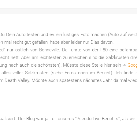
 Du Dein Auto testen und ev. ein lustiges Foto machen (Auto auf wei
en mal recht gut gefallen, habe aber leider nur Dias davon.
” nur östlich von Bonneville. Da führte von der I-80 eine befahrb
cht nett. Aber am leichtesten zu erreichen sind die Salzkrusten dir
ung nach auch die schönsten). Müsste diese Stelle hier sein ->
Goog
lles voller Salzkrusten (siehe Fotos oben im Bericht). Ich finde 
im Death Valley. Möchte auch spätestens nächstes Jahr da mal wie
lisiert. Der Blog war ja Teil unseres “Pseudo-Live-Berichts”, als wir