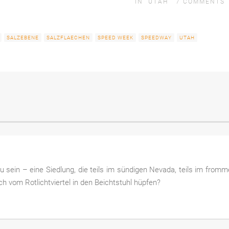
IN
UTAH
7
COMMENTS
SALZEBENE
SALZFLAECHEN
SPEED WEEK
SPEEDWAY
UTAH
u sein – eine Siedlung, die teils im sündigen Nevada, teils im from
ch vom Rotlichtviertel in den Beichtstuhl hüpfen?