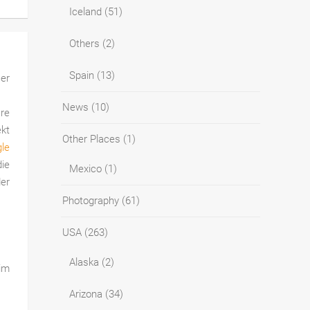
Iceland
(51)
Others
(2)
Spain
(13)
ßer
News
(10)
are
ekt
Other Places
(1)
le
die
Mexico
(1)
der
Photography
(61)
USA
(263)
Alaska
(2)
 im
Arizona
(34)