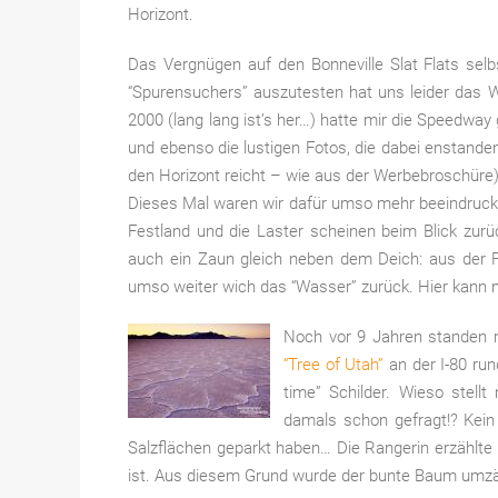
Horizont.
Das Vergnügen auf den Bonneville Slat Flats sel
“Spurensuchers” auszutesten hat uns leider das W
2000 (lang lang ist’s her…) hatte mir die Speedway
und ebenso die lustigen Fotos, die dabei enstanden
den Horizont reicht – wie aus der Werbebroschüre)
Dieses Mal waren wir dafür umso mehr beeindruck
Festland und die Laster scheinen beim Blick zurü
auch ein Zaun gleich neben dem Deich: aus der
umso weiter wich das “Wasser” zurück. Hier kann 
Noch vor 9 Jahren standen r
“Tree of Utah”
an der I-80 run
time” Schilder. Wieso stell
damals schon gefragt!? Kein
Salzflächen geparkt haben… Die Rangerin erzählte u
ist. Aus diesem Grund wurde der bunte Baum umzäun