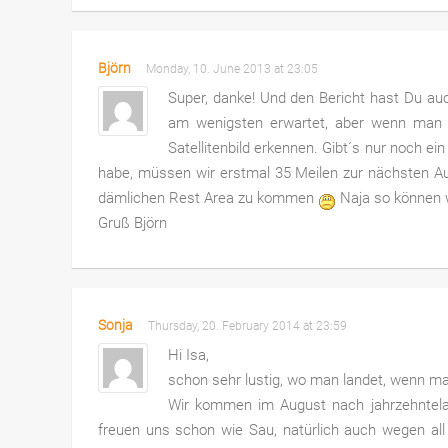
Björn
Monday, 10. June 2013 at 23:05
Super, danke! Und den Bericht hast Du auc
am wenigsten erwartet, aber wenn man 
Satellitenbild erkennen. Gibt´s nur noch e
habe, müssen wir erstmal 35 Meilen zur nächsten A
dämlichen Rest Area zu kommen
Naja so können w
Gruß Björn
Sonja
Thursday, 20. February 2014 at 23:59
Hi Isa,
schon sehr lustig, wo man landet, wenn ma
Wir kommen im August nach jahrzehntel
freuen uns schon wie Sau, natürlich auch wegen all