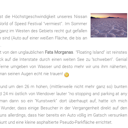
bst die Höchstgeschwindigkeit unseres Nissan
orld of Speed Festival “vermiest”. Im Sommer
 ganz im Westen des Gebiets recht gut gefallen
 sind (Auto auf einer weißen Fläche, die bis an
.
t von den unglaublichen
Fata Morganas
. “Floating Island” ist reinstes
ck auf die Interstate durch einen weiten See zu “schweben”. Genial
 Ferne umgeben von Wasser und desto mehr wir uns ihm näherten,
man seinen Augen echt nie trauen!
und um den 26 m hohen, (mittlerweile nicht mehr ganz so) bunten
d 24 mi östlich von Wendover lauter “no stopping and parking at any
t man dann so ein “Kunstwerk” dort überhaupt auf, hatte ich mich
 Wunder, dass einige Besucher in der Vergangenheit direkt auf den
ns allerdings, dass hier bereits ein Auto völlig im Gatsch versunken
t und eine kleine asphaltierte Pseudo-Parkfläche errichtet.