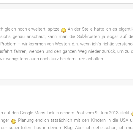
h gleich noch erweitert, spitze
An der Stelle hatte ich es eigentl
sichs genau anschaut, kann man die Salzkrusten ja sogar auf d
in Problem – wir kommen von Westen, d.h. wenn ich´s richtig verstan
usfahrt fahren, wenden und den ganzen Weg wieder zurück, um zu d
ir wenigstens auch noch kurz bei dem Tree anhalten.
n auf den Google Maps-Link in deinem Post vom 9. Juni 2013 klickt!
anger
Planung endlich tatsächlich mit den Kindern in die USA 
 der super-tollen Tips in deinem Blog. Aber ich sehe schon, ich m