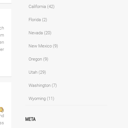
California
(42)
Florida
(2)
ich
Nevada
(20)
em
den
New Mexico
(9)
er
Oregon
(9)
Utah
(29)
Washington
(7)
Wyoming
(11)
und
META
uss