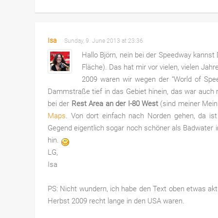
Isa
Sunday, 9. June 2013 at 23:36
Hallo Björn, nein bei der Speedway kannst
Fläche). Das hat mir vor vielen, vielen Jahr
2009 waren wir wegen der “World of Speed
Dammstraße tief in das Gebiet hinein, das war auch re
bei der
Rest Area an der I-80 West
(sind meiner Mein
Maps
. Von dort einfach nach Norden gehen, da ist a
Gegend eigentlich sogar noch schöner als Badwater 
hin.
LG,
Isa
PS: Nicht wundern, ich habe den Text oben etwas aktua
Herbst 2009 recht lange in den USA waren.