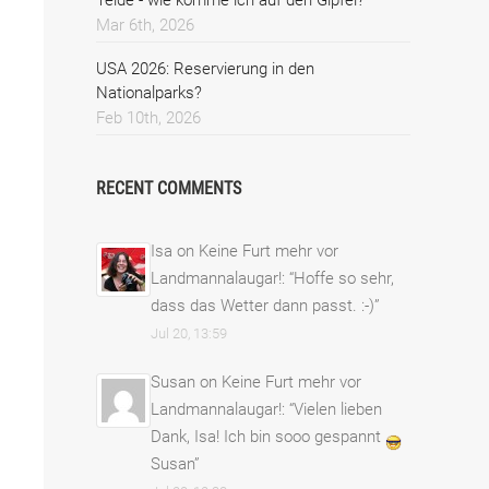
Mar 6th, 2026
USA 2026: Reservierung in den
Nationalparks?
Feb 10th, 2026
RECENT COMMENTS
Isa
on
Keine Furt mehr vor
Landmannalaugar!
: “
Hoffe so sehr,
dass das Wetter dann passt. :-)
”
Jul 20, 13:59
Susan
on
Keine Furt mehr vor
Landmannalaugar!
: “
Vielen lieben
Dank, Isa! Ich bin sooo gespannt
Susan
”