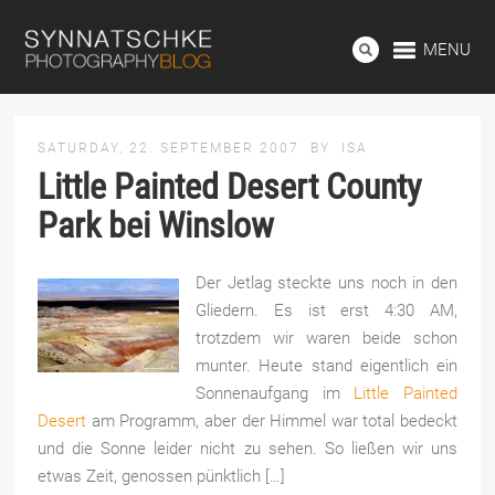
MENU
SATURDAY, 22. SEPTEMBER 2007
BY
ISA
Little Painted Desert County
Park bei Winslow
Der Jetlag steckte uns noch in den
Gliedern. Es ist erst 4:30 AM,
trotzdem wir waren beide schon
munter. Heute stand eigentlich ein
Sonnenaufgang im
Little Painted
Desert
am Programm, aber der Himmel war total bedeckt
und die Sonne leider nicht zu sehen. So ließen wir uns
etwas Zeit, genossen pünktlich […]