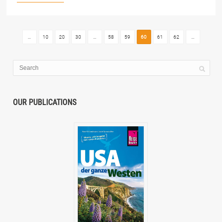
...
10
20
30
...
58
59
60
61
62
...
OUR PUBLICATIONS