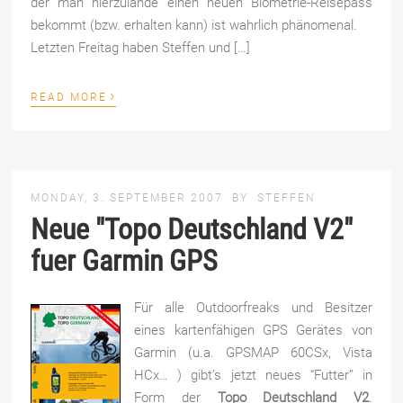
der man hierzulande einen neuen Biometrie-Reisepass
bekommt (bzw. erhalten kann) ist wahrlich phänomenal.
Letzten Freitag haben Steffen und […]
›
READ MORE
MONDAY, 3. SEPTEMBER 2007
BY
STEFFEN
Neue "Topo Deutschland V2"
fuer Garmin GPS
Für alle Outdoorfreaks und Besitzer
eines kartenfähigen GPS Gerätes von
Garmin (u.a. GPSMAP 60CSx, Vista
HCx… ) gibt’s jetzt neues “Futter” in
Form der
Topo Deutschland V2
.