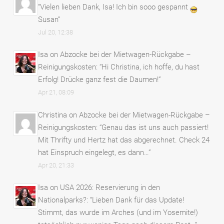
“
Vielen lieben Dank, Isa! Ich bin sooo gespannt
Susan
”
Jul 20, 12:38
Isa
on
Abzocke bei der Mietwagen-Rückgabe –
Reinigungskosten
: “
Hi Christina, ich hoffe, du hast
Erfolg! Drücke ganz fest die Daumen!
”
Apr 21, 08:09
Christina
on
Abzocke bei der Mietwagen-Rückgabe –
Reinigungskosten
: “
Genau das ist uns auch passiert!
Mit Thrifty und Hertz hat das abgerechnet. Check 24
hat Einspruch eingelegt, es dann…
”
Apr 20, 21:33
Isa
on
USA 2026: Reservierung in den
Nationalparks?
: “
Lieben Dank für das Update!
Stimmt, das wurde im Arches (und im Yosemite!)