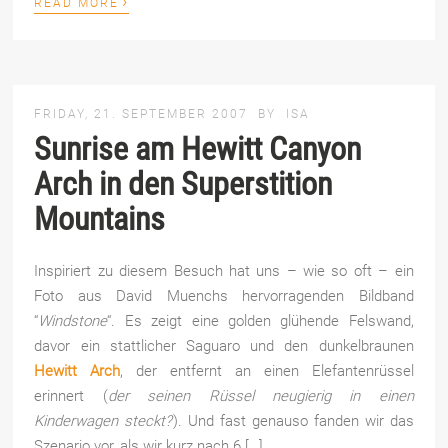
›
READ MORE
FRIDAY, 21. SEPTEMBER 2007
BY
ISA
Sunrise am Hewitt Canyon
Arch in den Superstition
Mountains
Inspiriert zu diesem Besuch hat uns – wie so oft – ein
Foto aus David Muenchs hervorragenden Bildband
“
Windstone
“. Es zeigt eine golden glühende Felswand,
davor ein stattlicher Saguaro und den dunkelbraunen
Hewitt Arch
, der entfernt an einen Elefantenrüssel
erinnert (
der seinen Rüssel neugierig in einen
Kinderwagen steckt?
). Und fast genauso fanden wir das
Szenario vor, als wir kurz nach 6 […]