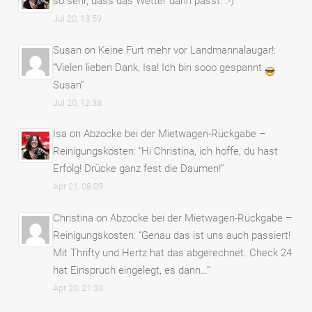
so sehr, dass das Wetter dann passt. :-)
”
Jul 20, 13:59
Susan
on
Keine Furt mehr vor Landmannalaugar!
:
“
Vielen lieben Dank, Isa! Ich bin sooo gespannt
Susan
”
Jul 20, 12:38
Isa
on
Abzocke bei der Mietwagen-Rückgabe –
Reinigungskosten
: “
Hi Christina, ich hoffe, du hast
Erfolg! Drücke ganz fest die Daumen!
”
Apr 21, 08:09
Christina
on
Abzocke bei der Mietwagen-Rückgabe –
Reinigungskosten
: “
Genau das ist uns auch passiert!
Mit Thrifty und Hertz hat das abgerechnet. Check 24
hat Einspruch eingelegt, es dann…
”
Apr 20, 21:33