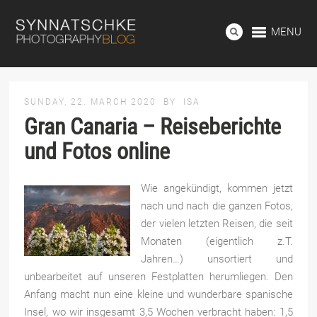
MENU
SUNDAY, 22. MARCH 2020
BY
ISA
Gran Canaria – Reiseberichte
und Fotos online
Wie angekündigt, kommen jetzt
nach und nach die ganzen Fotos,
der vielen letzten Reisen, die seit
Monaten (eigentlich z.T.
Jahren…) unsortiert und
unbearbeitet auf unseren Festplatten herumliegen. Den
Anfang macht nun eine kleine und wunderbare spanische
Insel, wo wir insgesamt 3,5 Wochen verbracht haben: 1,5