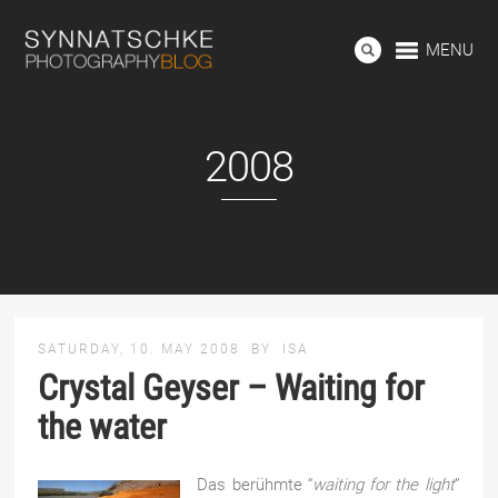
MENU
2008
SATURDAY, 10. MAY 2008
BY
ISA
Crystal Geyser – Waiting for
the water
Das berühmte “
waiting for the light
”