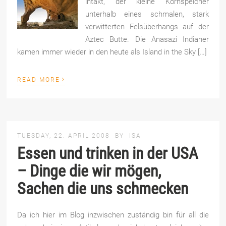
intakt, der kleine Kornspeicher
unterhalb eines schmalen, stark
verwitterten Felsüberhangs auf der
Aztec Butte. Die Anasazi Indianer
kamen immer wieder in den heute als Island in the Sky […]
›
READ MORE
TUESDAY, 22. APRIL 2008
BY
ISA
Essen und trinken in der USA
– Dinge die wir mögen,
Sachen die uns schmecken
Da ich hier im Blog inzwischen zuständig bin für all die