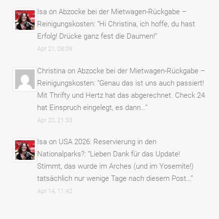
Isa
on
Abzocke bei der Mietwagen-Rückgabe –
Reinigungskosten
: “
Hi Christina, ich hoffe, du hast
Erfolg! Drücke ganz fest die Daumen!
”
Apr 21, 08:09
Christina
on
Abzocke bei der Mietwagen-Rückgabe –
Reinigungskosten
: “
Genau das ist uns auch passiert!
Mit Thrifty und Hertz hat das abgerechnet. Check 24
hat Einspruch eingelegt, es dann…
”
Apr 20, 21:33
Isa
on
USA 2026: Reservierung in den
Nationalparks?
: “
Lieben Dank für das Update!
Stimmt, das wurde im Arches (und im Yosemite!)
tatsächlich nur wenige Tage nach diesem Post…
”
Apr 14, 11:42