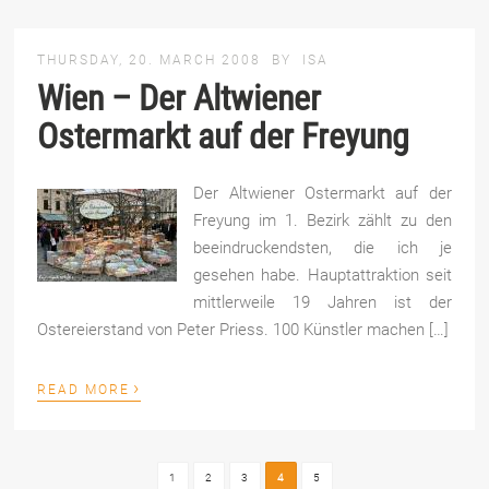
THURSDAY, 20. MARCH 2008
BY
ISA
Wien – Der Altwiener
Ostermarkt auf der Freyung
Der Altwiener Ostermarkt auf der
Freyung im 1. Bezirk zählt zu den
beeindruckendsten, die ich je
gesehen habe. Hauptattraktion seit
mittlerweile 19 Jahren ist der
Ostereierstand von Peter Priess. 100 Künstler machen […]
›
READ MORE
1
2
3
4
5