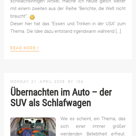
schwachsinnigen Artikel, mache ich heute gleich weiter
mit einem zweiten aus der Reihe “Berichte, die Welt nicht
braucht”.
Dieser hier hat das “Essen und Trinken in der USA” zum
Thema. Die Idee dazu entstand irgendwann während […]
›
READ MORE
MONDAY, 21. APRIL 2008
BY
ISA
Übernachten im Auto – der
SUV als Schlafwagen
Wie es scheint, ein Thema, das
sich einer immer größer
werdenden Beliebtheit erfreut.