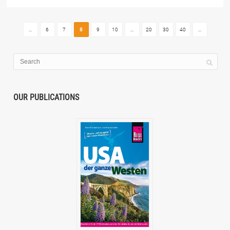
...
6
7
8
9
10
...
20
30
40
...
OUR PUBLICATIONS