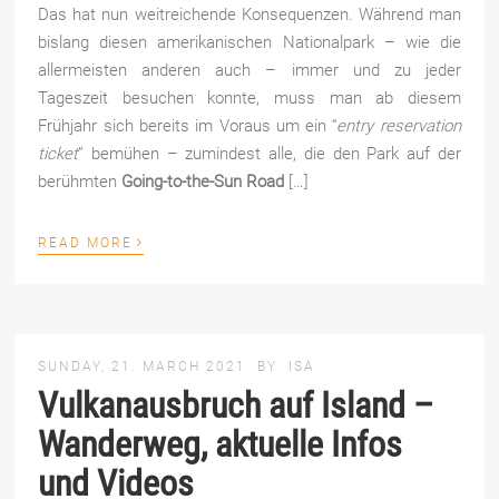
Das hat nun weitreichende Konsequenzen. Während man
bislang diesen amerikanischen Nationalpark – wie die
allermeisten anderen auch – immer und zu jeder
Tageszeit besuchen konnte, muss man ab diesem
Frühjahr sich bereits im Voraus um ein “
entry reservation
ticket
” bemühen – zumindest alle, die den Park auf der
berühmten
Going-to-the-Sun Road
[…]
›
READ MORE
SUNDAY, 21. MARCH 2021
BY
ISA
Vulkanausbruch auf Island –
Wanderweg, aktuelle Infos
und Videos