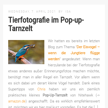
WEDNESDAY, 7. APRIL 2021
BY
ISA
Tierfotografie im Pop-up-
Tarnzelt
Wir hatten es bereits im letzten
Blog zum Thema “
Der Eisvogel –
wenn die Jungtiere flügge
werden
” angedeutet: Wenn man
hierzulande bei der Tierfotografie
etwas anderes außer Erinnerungsfotos machen möchte,
benötigt man in aller Regel ein Tarnzelt. Vor allem wenn
es sich dabei um derart kleine Vögel handelt. Dank eines
Supertipps von
Chris
haben wir uns ein ziemlich
praktisches kleines
Pop-Up-Tarnzelt
von Nitehawk (->
amazon.de
) angeschafft. Da es wirklich empfehlenswert
ist, möchten wir es hier mal kurz vorstellen. Es hat die […]