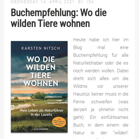
WEDNESDAY, 14. APRIL 2021
BY
ISA
Buchempfehlung: Wo die
wilden Tiere wohnen
Heute habe ich hier im
Blog mal eine
Buchempfehlung für alle
Naturliebhaber oder die es
noch werden wollen. Dabei
dreht sich alles um die
Wildnis vor unserer
Haustür, keiner muss in die
Ferne schweifen (was
derzeit ja ohnehin nicht
geht). Ein einfühlsames
Buch, in dem einem die
Natur in der “wilden”