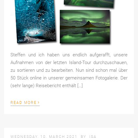
Steffen und ich haben uns endlich aufgerafft, unsere
Aufnahmen von der letzten Island-Tour durchzuschauen,
zu sortieren und zu bearbeiten. Nun sind schon mal über
50 Stück online in unserer gemeinsamen Fotogalerie. Der
(sehr lange) Reisebericht enthält […]
›
READ MORE
WEDNESDAY, 10. MARCH 2021
BY
ISA