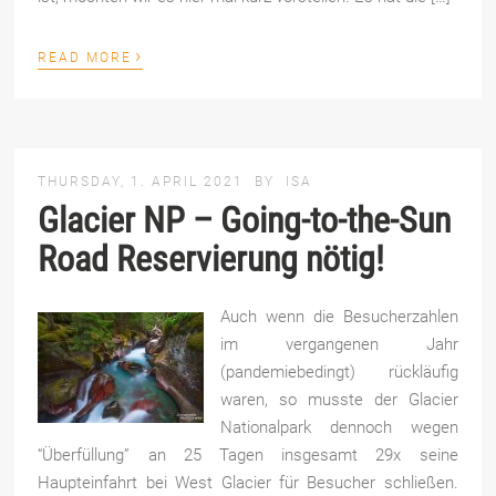
›
READ MORE
THURSDAY, 1. APRIL 2021
BY
ISA
Glacier NP – Going-to-the-Sun
Road Reservierung nötig!
Auch wenn die Besucherzahlen
im vergangenen Jahr
(pandemiebedingt) rückläufig
waren, so musste der Glacier
Nationalpark dennoch wegen
“Überfüllung” an 25 Tagen insgesamt 29x seine
Haupteinfahrt bei West Glacier für Besucher schließen.