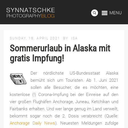
MENU
SUNDAY, 18. APRIL 2021
BY
ISA
Sommerurlaub in Alaska mit
gratis Impfung!
Der nördlichste US-Bundesstaat Alaska
bemüht sich um Touristen. Ab 1. Juni 2021
sollen alle Besucher, die es möchten, eine
kostenlose (!) Corona-Impfung bei der Einreise auf den
vier großen Flughäfen Anchorage, Juneau, Ketchikan und
Fairbanks erhalten. Und wer lange genug im Land verweilt,
bekommt sogar noch die 2. Dosis verabreicht (Quelle:
Anchorage Daily News
). Neuesten Meldungen zufolge