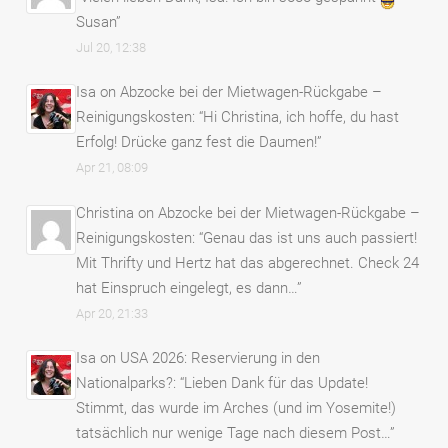
Susan
”
Jul 20, 12:38
Isa
on
Abzocke bei der Mietwagen-Rückgabe –
Reinigungskosten
: “
Hi Christina, ich hoffe, du hast
Erfolg! Drücke ganz fest die Daumen!
”
Apr 21, 08:09
Christina
on
Abzocke bei der Mietwagen-Rückgabe –
Reinigungskosten
: “
Genau das ist uns auch passiert!
Mit Thrifty und Hertz hat das abgerechnet. Check 24
hat Einspruch eingelegt, es dann…
”
Apr 20, 21:33
Isa
on
USA 2026: Reservierung in den
Nationalparks?
: “
Lieben Dank für das Update!
Stimmt, das wurde im Arches (und im Yosemite!)
tatsächlich nur wenige Tage nach diesem Post…
”