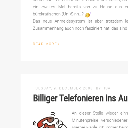
ein zweites Mal bereits von zu Hause aus erl
bürokratischen (Un-)Sinn…?
Das neue Anmeldesystem ist aber trotzdem le
Zusammenhang auch noch fasziniert hat, das sind d
›
READ MORE
TUESDAY, 9. DECEMBER 2008
BY
ISA
Billiger Telefonieren ins A
An dieser Stelle wieder ein
Minutenpreise verschiedener 
Hierbei wähle ich immer bei