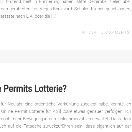
nur brütend heiß in Erinnerung haben: Mitte Dezember fielen über
 den berühmten Las Vegas Boulevard. Schulen blieben geschlossen,
erstate nach L.A. oder die […]
IN
USA
6
COMMENTS
 Permits Lotterie?
g für Neujahr eine ordentliche Verkühlung zugelegt habe, konnte ich
 Online Permit Lotterie für April 2009 etwas genauer verfolgen. Ich
st noch mehr Bewegung in den Teilnehmerzahlen erwartet. Dass dem
uch auf die Tatsache zurückzuführen sein, dass eigentlich auf der