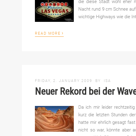
die diese Stadt wohl eher 
Nacht rund 9 cm Schnee auf
wichtige Highways wie die Int
›
READ MORE
FRIDAY, 2. JANUARY 2009
BY
ISA
Neuer Rekord bei der Wave
Da ich mir leider rechtzeiti
kurz die letzten Stunden der
hatte mir ehrlich gesagt fa
nicht so war, könnte aber a