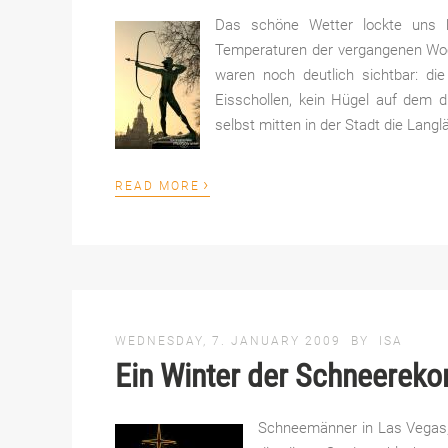
Das schöne Wetter lockte uns 
Temperaturen der vergangenen Wo
waren noch deutlich sichtbar: d
Eisschollen, kein Hügel auf dem d
selbst mitten in der Stadt die Langlä
›
READ MORE
WEDNESDAY, 7. JANUARY 2009
BY
ISA
Ein Winter der Schneerek
Schneemänner in Las Vegas, 