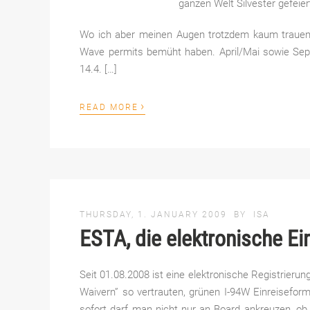
ganzen Welt Silvester gefei
Wo ich aber meinen Augen trotzdem kaum trauen k
Wave permits bemüht haben. April/Mai sowie Sep
14.4. […]
›
READ MORE
THURSDAY, 1. JANUARY 2009
BY
ISA
ESTA, die elektronische Ei
Seit 01.08.2008 ist eine elektronische Registrierun
Waivern” so vertrauten, grünen I-94W Einreiseform
sofort darf man nicht nur an Board ankreuzen, o