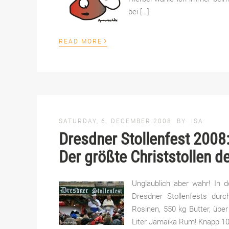
bei […]
›
READ MORE
SATURDAY, 6. DECEMBER 2008
BY
ISA
Dresdner Stollenfest 2008
Der größte Christstollen d
Unglaublich aber wahr! In 
Dresdner Stollenfests durch
Rosinen, 550 kg Butter, über
Liter Jamaika Rum! Knapp 10