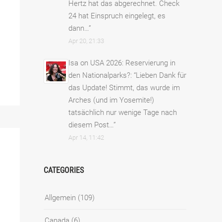
Hertz hat das abgerechnet. Check
24 hat Einspruch eingelegt, es
dann…
”
Apr 20, 21:33
Isa
on
USA 2026: Reservierung in
den Nationalparks?
: “
Lieben Dank für
das Update! Stimmt, das wurde im
Arches (und im Yosemite!)
tatsächlich nur wenige Tage nach
diesem Post…
”
Apr 14, 11:42
CATEGORIES
Allgemein
(109)
Canada
(6)