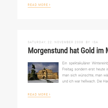
›
READ MORE
SATURDAY, 22. NOVEMBER 2008
BY
ISA
Morgenstund hat Gold im
Ein spektakulärer Winterein
Freitag sondern erst heute 
man sich wünschte, man wär
und ich war hellwach. Die H
›
READ MORE