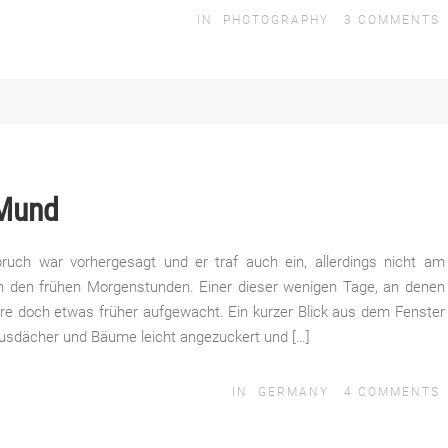
IN
PHOTOGRAPHY
3
COMMENTS
 Mund
bruch war vorhergesagt und er traf auch ein, allerdings nicht am
in den frühen Morgenstunden. Einer dieser wenigen Tage, an denen
e doch etwas früher aufgewacht. Ein kurzer Blick aus dem Fenster
ausdächer und Bäume leicht angezuckert und […]
IN
GERMANY
4
COMMENTS