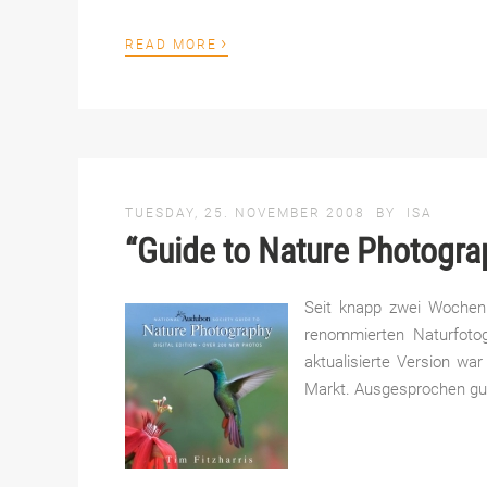
›
READ MORE
TUESDAY, 25. NOVEMBER 2008
BY
ISA
“Guide to Nature Photograp
Seit knapp zwei Wochen 
renommierten Naturfotogr
aktualisierte Version w
Markt. Ausgesprochen gut 