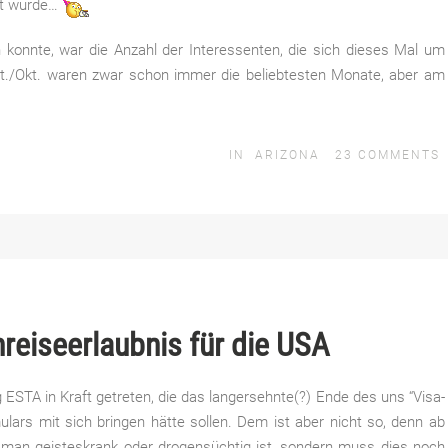
ert wurde…
onnte, war die Anzahl der Interessenten, die sich dieses Mal um
t./Okt. waren zwar schon immer die beliebtesten Monate, aber am
IN
ARIZONA
23
COMMENTS
nreiseerlaubnis für die USA
g ESTA in Kraft getreten, die das langersehnte(?) Ende des uns “Visa-
ulars mit sich bringen hätte sollen. Dem ist aber nicht so, denn ab
b man geisteskrank oder drogensüchtig ist, sondern muss dies noch