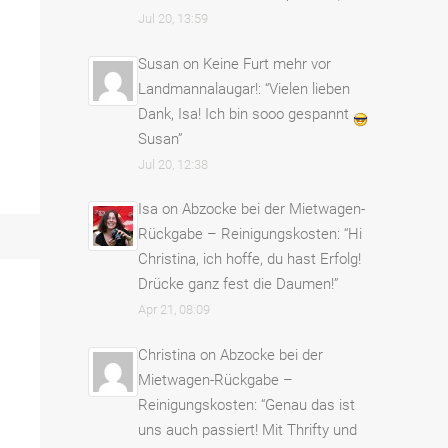
Jul 20, 13:59
Susan
on
Keine Furt mehr vor
Landmannalaugar!
: “
Vielen lieben
Dank, Isa! Ich bin sooo gespannt
Susan
”
Jul 20, 12:38
Isa
on
Abzocke bei der Mietwagen-
Rückgabe – Reinigungskosten
: “
Hi
Christina, ich hoffe, du hast Erfolg!
Drücke ganz fest die Daumen!
”
Apr 21, 08:09
Christina
on
Abzocke bei der
Mietwagen-Rückgabe –
Reinigungskosten
: “
Genau das ist
uns auch passiert! Mit Thrifty und