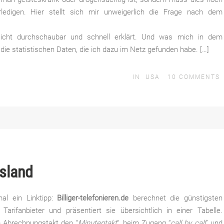
edigen. Hier stellt sich mir unweigerlich die Frage nach dem
icht durchschaubar und schnell erklärt. Und was mich in dem
ie statistischen Daten, die ich dazu im Netz gefunden habe. […]
IN
USA
10
COMMENTS
usland
mal ein Linktipp:
Billiger-telefonieren.de
berechnet die günstigsten
Tarifanbieter und präsentiert sie übersichtlich in einer Tabelle.
m Abrechnungstakt den “
Minutentakt
“, beim Zugang “
call by call
” und