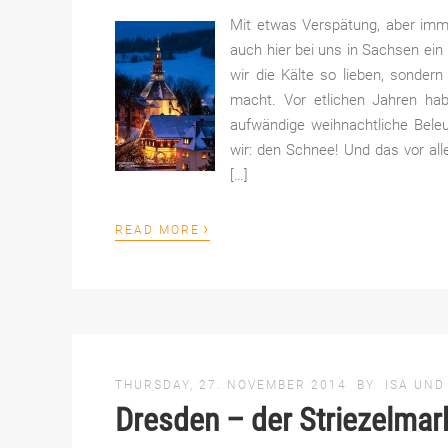
Mit etwas Verspätung, aber imme
auch hier bei uns in Sachsen ein
wir die Kälte so lieben, sonder
macht. Vor etlichen Jahren ha
aufwändige weihnachtliche Bele
wir: den Schnee! Und das vor a
[…]
›
READ MORE
THURSDAY, 27. NOVEMBER 2014
BY
ISA UND
Dresden – der Striezelmark