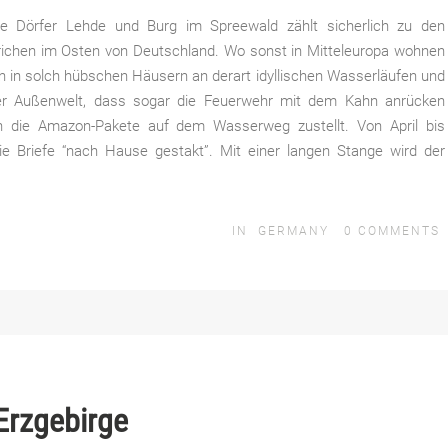
e Dörfer Lehde und Burg im Spreewald zählt sicherlich zu den
ichen im Osten von Deutschland. Wo sonst in Mitteleuropa wohnen
h in solch hübschen Häusern an derart idyllischen Wasserläufen und
er Außenwelt, dass sogar die Feuerwehr mit dem Kahn anrücken
n die Amazon-Pakete auf dem Wasserweg zustellt. Von April bis
e Briefe “nach Hause gestakt”. Mit einer langen Stange wird der
IN
GERMANY
0
COMMENTS
Erzgebirge