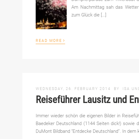
Am Nachmittag sah das Wetter n
zum Glück die […]
›
READ MORE
WEDNESDAY, 26. FEBRUARY 2014
BY
ISA UN
Reiseführer Lausitz und E
Immer wieder schön die eigenen Bilder in Reisef
Baedeker Deutschland (1144 Seiten dick!) sowie d
DuMont Bildband “Entdecke Deutschland”. In dem kl