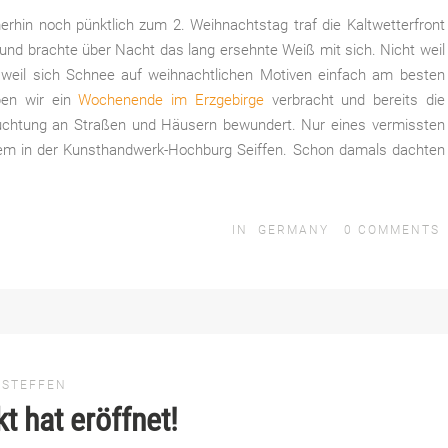
rhin noch pünktlich zum 2. Weihnachtstag traf die Kaltwetterfront
 und brachte über Nacht das lang ersehnte Weiß mit sich. Nicht weil
n weil sich Schnee auf weihnachtlichen Motiven einfach am besten
ben wir ein
Wochenende im Erzgebirge
verbracht und bereits die
uchtung an Straßen und Häusern bewundert. Nur eines vermissten
llem in der Kunsthandwerk-Hochburg Seiffen. Schon damals dachten
IN
GERMANY
0
COMMENTS
 STEFFEN
t hat eröffnet!