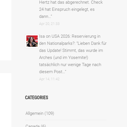
Hertz hat das abgerechnet. Check
24 hat Einspruch eingelegt, es
dann…
”
Apr 20, 21:33
Isa
on
USA 2026: Reservierung in
den Nationalparks?
: “
Lieben Dank für
das Update! Stimmt, das wurde im
Arches (und im Yosemite!)
tatsächlich nur wenige Tage nach
diesem Post…
”
Apr 14, 11:42
CATEGORIES
Allgemein
(109)
Canada
(6)