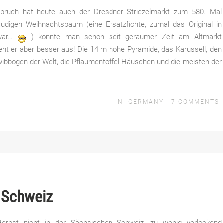
nbruch hat heute auch der Dresdner Striezelmarkt zum 580. Mal
äudigen Weihnachtsbaum (eine Ersatzfichte, zumal das Original in
 war…
) konnte man schon seit geraumer Zeit am Altmarkt
eht er aber besser aus! Die 14 m hohe Pyramide, das Karussell, den
bbogen der Welt, die Pflaumentoffel-Häuschen und die meisten der
IN
GERMANY
7
COMMENTS
 Schweiz
erbst nicht in der Sächsischen Schweiz, zu wenig verlockend