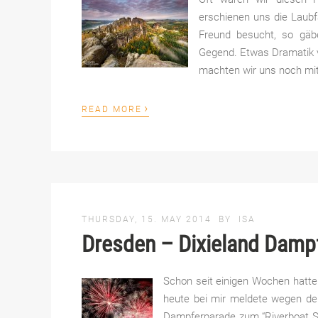
erschienen uns die Laubf
Freund besucht, so gäb
Gegend. Etwas Dramatik 
machten wir uns noch mit
›
READ MORE
THURSDAY, 15. MAY 2014
BY
ISA
Dresden – Dixieland Damp
Schon seit einigen Wochen hatte 
heute bei mir meldete wegen d
Dampferparade zum “Riverboat S