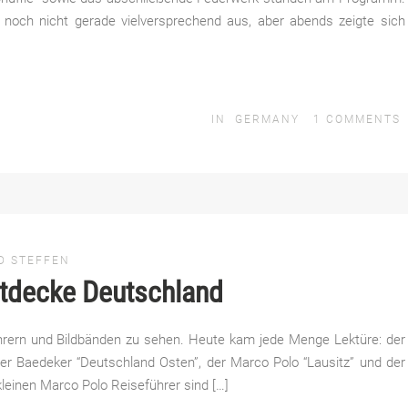
och nicht gerade vielversprechend aus, aber abends zeigte sich
IN
GERMANY
1
COMMENTS
D STEFFEN
ntdecke Deutschland
ührern und Bildbänden zu sehen. Heute kam jede Menge Lektüre: der
er Baedeker “Deutschland Osten”, der Marco Polo “Lausitz” und der
einen Marco Polo Reiseführer sind […]