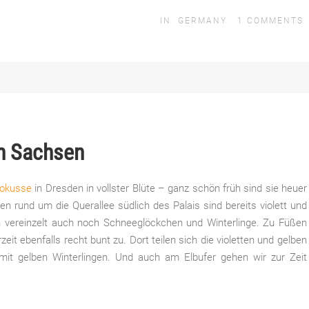
IN
GERMANY
1
COMMENTS
in Sachsen
rokusse
in Dresden in vollster Blüte – ganz schön früh sind sie heuer
n rund um die Querallee südlich des Palais sind bereits violett und
vereinzelt auch noch Schneeglöckchen und Winterlinge. Zu Füßen
eit ebenfalls recht bunt zu. Dort teilen sich die violetten und gelben
 mit gelben Winterlingen. Und auch am Elbufer gehen wir zur Zeit