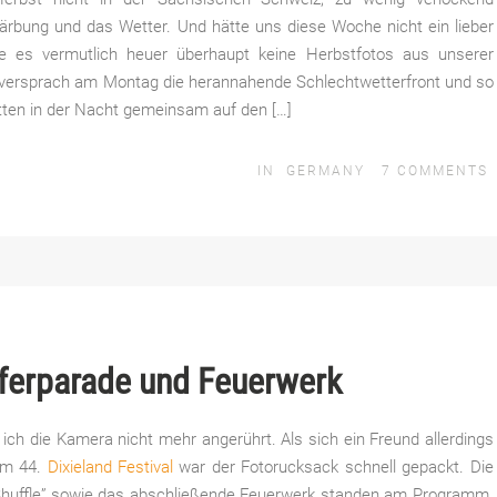
ärbung und das Wetter. Und hätte uns diese Woche nicht ein lieber
e es vermutlich heuer überhaupt keine Herbstfotos aus unserer
versprach am Montag die herannahende Schlechtwetterfront und so
ten in der Nacht gemeinsam auf den […]
IN
GERMANY
7
COMMENTS
ferparade und Feuerwerk
ich die Kamera nicht mehr angerührt. Als sich ein Freund allerdings
em 44.
Dixieland Festival
war der Fotorucksack schnell gepackt. Die
huffle” sowie das abschließende Feuerwerk standen am Programm.