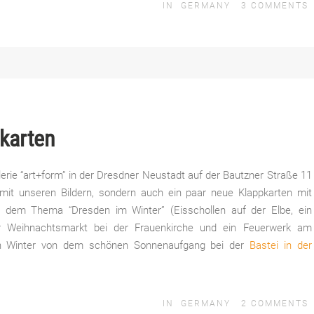
IN
GERMANY
3
COMMENTS
karten
lerie “art+form” in der Dresdner Neustadt auf der Bautzner Straße 11
 mit unseren Bildern, sondern auch ein paar neue Klappkarten mit
t dem Thema “Dresden im Winter” (Eisschollen auf der Elbe, ein
er Weihnachtsmarkt bei der Frauenkirche und ein Feuerwerk am
ten Winter von dem schönen Sonnenaufgang bei der
Bastei in der
IN
GERMANY
2
COMMENTS