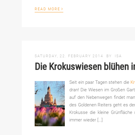
›
READ MORE
SATURDAY, 22. FEBRUARY 2014
BY
ISA
Die Krokuswiesen blühen 
Seit ein paar Tagen stehen die
K
dran! Die Wiesen im Großen Garte
auf den Nebenwegen findet man 
des Goldenen Reiters geht es derz
Krokusse die kleine Grünfläche
immer wieder […]