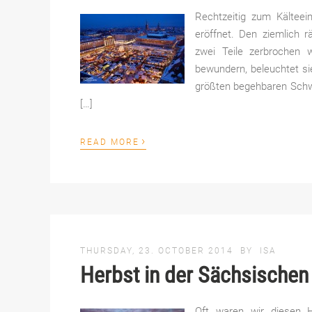
Rechtzeitig zum Kälteei
eröffnet. Den ziemlich r
zwei Teile zerbrochen
bewundern, beleuchtet si
größten begehbaren Schwi
[…]
›
READ MORE
THURSDAY, 23. OCTOBER 2014
BY
ISA
Herbst in der Sächsischen
Oft waren wir diesen H