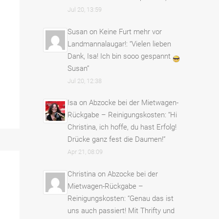
Jul 20, 13:59
Susan
on
Keine Furt mehr vor
Landmannalaugar!
: “
Vielen lieben
Dank, Isa! Ich bin sooo gespannt
Susan
”
Jul 20, 12:38
Isa
on
Abzocke bei der Mietwagen-
Rückgabe – Reinigungskosten
: “
Hi
Christina, ich hoffe, du hast Erfolg!
Drücke ganz fest die Daumen!
”
Apr 21, 08:09
Christina
on
Abzocke bei der
Mietwagen-Rückgabe –
Reinigungskosten
: “
Genau das ist
uns auch passiert! Mit Thrifty und