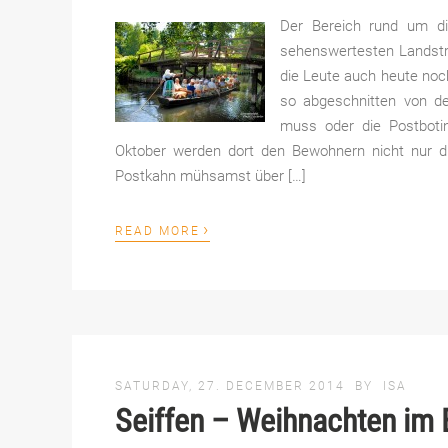
Der Bereich rund um di
sehenswertesten Landstr
die Leute auch heute noc
so abgeschnitten von d
muss oder die Postboti
Oktober werden dort den Bewohnern nicht nur di
Postkahn mühsamst über […]
›
READ MORE
SATURDAY, 27. DECEMBER 2014
BY
ISA
Seiffen – Weihnachten im 