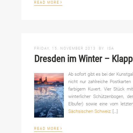
›
READ MORE
FRIDAY, 15. NOVEMBER 2013
BY
ISA
Dresden im Winter – Klapp
Ab sofort gibt es bei der Kunstga
nicht nur zahlreiche Postkarten
farbigem Kuvert. Vier Stück mi
winterlicher Schützenbogen, d
Elbufer) sowie eine vom letz
Sächsischen Schweiz
: […]
›
READ MORE