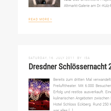
Altmarkt-Galerie am Dr.-Külz-
›
READ MORE
SATURDAY, 16. JULY 2011
BY
ISA
Dresdner Schlössernacht 
Bereits zum dritten Mal verwandelte
Freilufttheater. Mit 6.000 Besuch
Erfolg und restlos ausverkauft. Ei
kulinarischen Angeboten zwischen
Hotel Schloss Eckberg. Rund 250 Kü
war alles […]