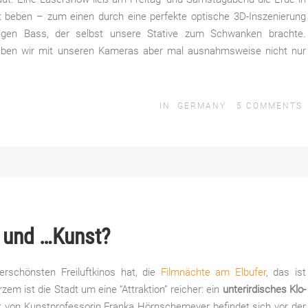
 beben – zum einen durch eine perfekte optische 3D-Inszenierung
tigen Bass, der selbst unsere Stative zum Schwanken brachte.
haben wir mit unseren Kameras aber mal ausnahmsweise nicht nur
IN
GERMANY
5
COMMENTS
r und …Kunst?
erschönsten Freiluftkinos hat, die
Filmnächte am Elbufer
, das ist
rzem ist die Stadt um eine “Attraktion” reicher: ein
unterirdisches Klo-
kt von Kunstprofessorin Franka Hörnschemeyer befindet sich vor der