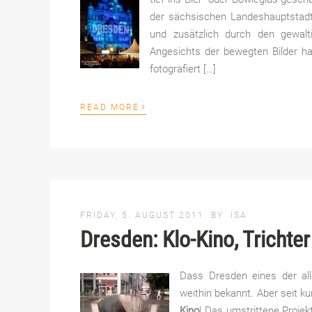
der sächsischen Landeshauptstadt
und zusätzlich durch den gewal
Angesichts der bewegten Bilder 
fotografiert […]
›
READ MORE
FRIDAY, 5. AUGUST 2011
BY
ISA
Dresden: Klo-Kino, Trichte
Dass Dresden eines der all
weithin bekannt. Aber seit ku
Kino
! Das umstrittene Proje