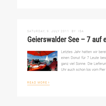
SATURDAY, 9. JULY 2011
BY
ISA
Geierswalder See – 7 auf e
Letztes Jahr hatten wir bere
einen Donut für 7 Leute beste
ganz viel Sonne. Die Lieferu
Uhr auch schon los vom Pie
›
READ MORE