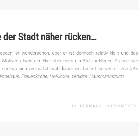
 der Stadt näher rücken…
esden ist wunderschön, aber er ist dennoch relativ klein und das
an Motiven etwas ein. Hier aber noch ein Bild zur Blauen Stunde, wie
 und wo sich vermutlich wohl kaum ein Tourist hin verirrt.
Von links
ändehaus, Frauenkirche, Hofkirche, Yenidze, Hausmannsturm.
IN
GERMANY
0
COMMENTS