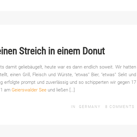
inen Streich in einem Donut
its damit geliebäugelt, heute war es dann endlich soweit. Wir hatten
llt, einen Grill, Fleisch und Würste, “etwas” Bier, “etwas” Sekt und
ng erfolgte prompt und zuverlässig und so schipperten wir gegen 17
r 1 am
Geierswalder See
und ließen […]
IN
GERMANY
8
COMMENTS