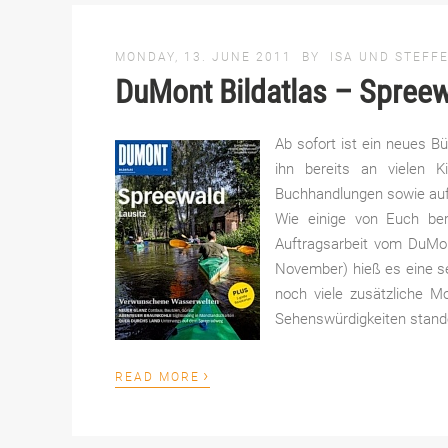
MONDAY, 13. JUNE 2011
BY
ISA UND STEFF
DuMont Bildatlas – Spreew
Ab sofort ist ein neues B
ihn bereits an vielen 
Buchhandlungen sowie au
Wie einige von Euch ber
Auftragsarbeit vom DuMon
November) hieß es eine s
noch viele zusätzliche M
Sehenswürdigkeiten stand
›
READ MORE