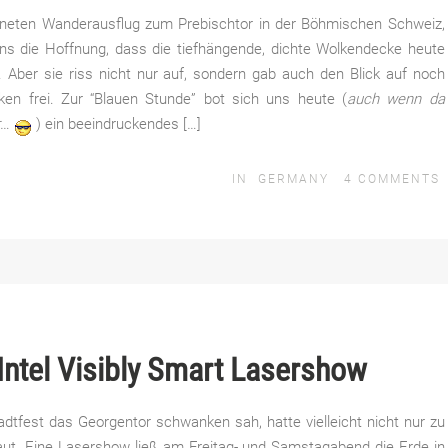
neten Wanderausflug zum Prebischtor in der Böhmischen Schweiz,
 uns die Hoffnung, dass die tiefhängende, dichte Wolkendecke heute
 Aber sie riss nicht nur auf, sondern gab auch den Blick auf noch
ken frei. Zur “Blauen Stunde” bot sich uns heute (
auch wenn da
r
…
) ein beeindruckendes […]
IN
GERMANY
4
COMMENTS
Intel Visibly Smart Lasershow
dtfest das Georgentor schwanken sah, hatte vielleicht nicht nur zu
haut. Eine Lasershow ließ am Freitag- und Samstagabend die Erde in