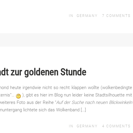
IN
GERMANY
7
COMMENTS
adt zur goldenen Stunde
nd heute irgendwie nicht so recht klappen wollte (wolkenbedingte
nternis”…
), gibt es hier im Blog nun leider keine Stadtsilhouette mit
eiteres Foto aus der Reihe “
Auf der Suche nach neuen Blickwinkeln
enuntergang lichtete sich das Wolkenband […]
IN
GERMANY
4
COMMENTS