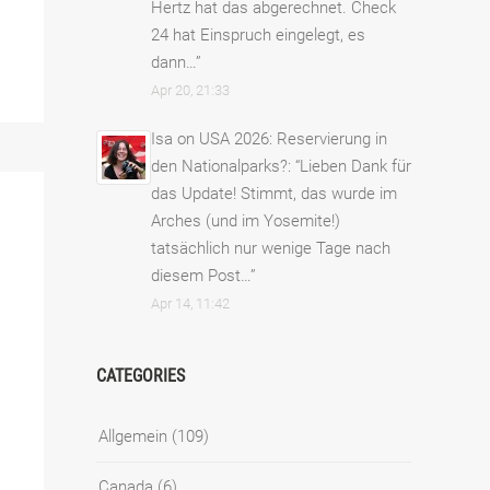
Hertz hat das abgerechnet. Check
24 hat Einspruch eingelegt, es
dann…
”
Apr 20, 21:33
Isa
on
USA 2026: Reservierung in
den Nationalparks?
: “
Lieben Dank für
das Update! Stimmt, das wurde im
Arches (und im Yosemite!)
tatsächlich nur wenige Tage nach
diesem Post…
”
Apr 14, 11:42
CATEGORIES
Allgemein
(109)
Canada
(6)