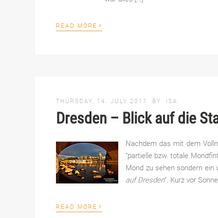
›
READ MORE
THURSDAY, 14. JULY 2011
BY
ISA
Dresden – Blick auf die St
Nachdem das mit dem Vollmo
“partielle bzw. totale Mondfi
Mond zu sehen sondern ein w
auf Dresden
“. Kurz vor Sonn
›
READ MORE