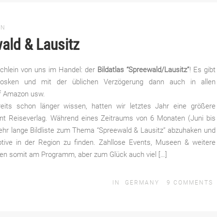
EN
ald & Lausitz
üchlein von uns im Handel: der
Bildatlas “Spreewald/Lausitz”
! Es gibt
Kiosken und mit der üblichen Verzögerung dann auch in allen
f Amazon usw.
eits schon länger wissen, hatten wir letztes Jahr eine größere
t Reiseverlag. Während eines Zeitraums von 6 Monaten (Juni bis
ehr lange Bildliste zum Thema “Spreewald & Lausitz” abzuhaken und
otive in der Region zu finden. Zahllose Events, Museen & weitere
en somit am Programm, aber zum Glück auch viel […]
IN
GERMANY
9
COMMENTS