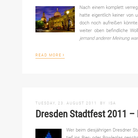
Nach einem komplett verreg
hatte eigentlich keiner von
doch noch aufreißen könnte.
weiter oben befindliche Wol
jemand anderer Meinung wa
›
READ MORE
TUESDAY, 23. AUGUST 2011
BY
ISA
Dresden Stadtfest 2011 – 
Wer beim diesjährigen Dresdner Sta
tief ins Bier- oder Bowleglas gesc