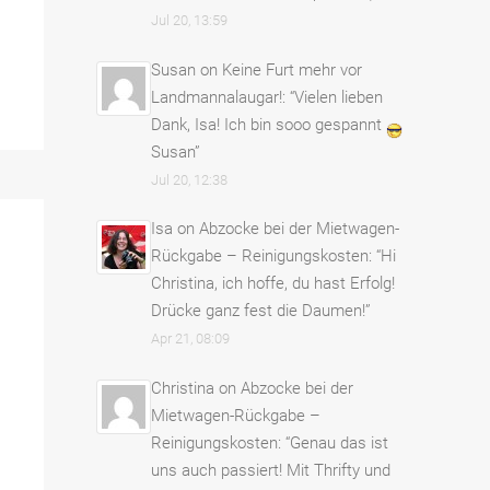
Jul 20, 13:59
Susan
on
Keine Furt mehr vor
Landmannalaugar!
: “
Vielen lieben
Dank, Isa! Ich bin sooo gespannt
Susan
”
Jul 20, 12:38
Isa
on
Abzocke bei der Mietwagen-
Rückgabe – Reinigungskosten
: “
Hi
Christina, ich hoffe, du hast Erfolg!
Drücke ganz fest die Daumen!
”
Apr 21, 08:09
Christina
on
Abzocke bei der
Mietwagen-Rückgabe –
Reinigungskosten
: “
Genau das ist
uns auch passiert! Mit Thrifty und