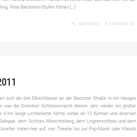
Ring. Rote Backstein-Stufen führen […]
IN
GERMANY
9
COMMENTS
2011
n sich die drei Elbschlösser an der Bautzner Straße in ein riesiges
ern war die Dresdner Schlössernacht dieses Jahr wieder ein großer
ne 4 km lange Lichterkette führte vorbei an 15 Bühnen und diversen
 Saloppe, dem Schloss Albrechtsberg, dem Lingnerschloss und dem
nstler traten hier auf, von Theater bis zur Pop-Musik oder Klassik