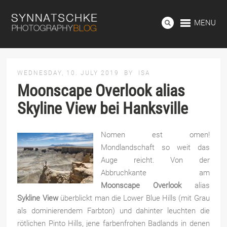
MENU
WEDNESDAY, 10. JULY 2019
BY
ISA
Moonscape Overlook alias
Skyline View bei Hanksville
Nomen est omen!
Mondlandschaft so weit das
Auge reicht. Von der
Abbruchkante am
Moonscape Overlook
alias
Sykline View
überblickt man die Lower Blue Hills (mit Grau
als dominierendem Farbton) und dahinter leuchten die
rötlichen Pinto Hills, jene farbenfrohen Badlands in denen