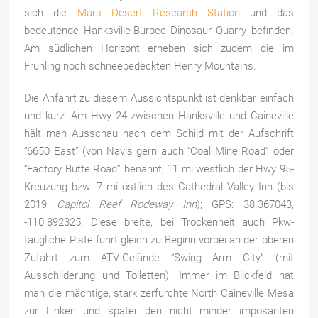
sich die
Mars Desert Research Station
und das
bedeutende Hanksville-Burpee Dinosaur Quarry befinden.
Am südlichen Horizont erheben sich zudem die im
Frühling noch schneebedeckten Henry Mountains.
Die Anfahrt zu diesem Aussichtspunkt ist
denkbar einfach
und kurz: Am Hwy 24 zwischen Hanksville und Caineville
hält man Ausschau nach dem Schild mit der Aufschrift
“6650 East” (von Navis gern auch “Coal Mine Road” oder
“Factory Butte Road” benannt; 11 mi westlich der Hwy 95-
Kreuzung bzw. 7 mi östlich des Cathedral Valley Inn (bis
2019
Capitol Reef Rodeway Inn
); GPS: 38.367043,
-110.892325. Diese breite, bei Trockenheit auch Pkw-
taugliche Piste führt gleich zu Beginn vorbei an der oberen
Zufahrt zum ATV-Gelände “Swing Arm City” (mit
Ausschilderung und Toiletten). Immer im Blickfeld hat
man die mächtige, stark zerfurchte North Caineville Mesa
zur Linken und später den nicht minder imposanten