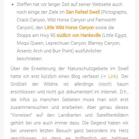
Steffen hat vor langer Zeit auf seiner Webseite auch
noch einige der Ziele im
San Rafael Swell
(Pictographs,
Crack Canyon, Wild Horse Canyon und Farnworth
Canyon), den
Little Wild Horse Canyon
sowie die
Stopps am Hwy 95
südlich von Hanksville
(Little Egypt,
Moqui Queen, Leprechuan Canyon, Blarney Canyon,
Arsenic Arch und Burr Point) ausführlicher
beschrieben.
Über die Erweiterung der Naturschutzgebiete im Swell
hatte ich erst kürzlich einen Blog verfasst (->
Link
). Der
Großteil der Wildnis ist allerdings (noch) kaum
erschlossen und nicht gut dokumentiert im Internet. D.h.,
die Infos zu manchen Gebieten muss man sich erst
zusammensuchen und erarbeiten. Aber genau dieses
“Vorreisen” auf den Landkarten und Satellitenbildern
gehört bei uns auch immer dazu. Die Gegend haben wir
bei unserem letzten Besuch ganz besonders ins Herz
geschlossen, so dass es hoffentlich ein baldiges