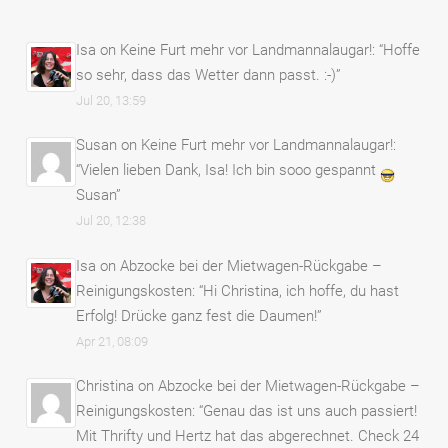
Isa
on
Keine Furt mehr vor Landmannalaugar!
: “
Hoffe
so sehr, dass das Wetter dann passt. :-)
”
Jul 20, 13:59
Susan
on
Keine Furt mehr vor Landmannalaugar!
:
“
Vielen lieben Dank, Isa! Ich bin sooo gespannt
Susan
”
Jul 20, 12:38
Isa
on
Abzocke bei der Mietwagen-Rückgabe –
Reinigungskosten
: “
Hi Christina, ich hoffe, du hast
Erfolg! Drücke ganz fest die Daumen!
”
Apr 21, 08:09
Christina
on
Abzocke bei der Mietwagen-Rückgabe –
Reinigungskosten
: “
Genau das ist uns auch passiert!
Mit Thrifty und Hertz hat das abgerechnet. Check 24