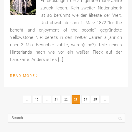
Entdeckungen, die z.T. gerade mal 9 Jahre
zurück liegen. Kein zweiter Nationalpark
ist so berühmt wie der älteste der Welt.
Und obwohl der am 1. März 1872 “for the
benefit and enjoyment of the people” gegründete
Yellowstone N.P. bereits in den 1990er Jahren alljährlich
über 3 Mio. Besucher zählte, waren(sind?) Teile seines
Hinterlands nach wie vor ein weißer Fleck auf der
Landkarte. Anders ist es […]
›
READ MORE
...
10
...
21
22
23
24
25
...