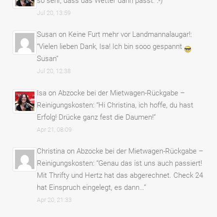
so sehr, dass das Wetter dann passt. :-)
”
Jul 20, 13:59
Susan
on
Keine Furt mehr vor Landmannalaugar!
:
“
Vielen lieben Dank, Isa! Ich bin sooo gespannt
Susan
”
Jul 20, 12:38
Isa
on
Abzocke bei der Mietwagen-Rückgabe –
Reinigungskosten
: “
Hi Christina, ich hoffe, du hast
Erfolg! Drücke ganz fest die Daumen!
”
Apr 21, 08:09
Christina
on
Abzocke bei der Mietwagen-Rückgabe –
Reinigungskosten
: “
Genau das ist uns auch passiert!
Mit Thrifty und Hertz hat das abgerechnet. Check 24
hat Einspruch eingelegt, es dann…
”
Apr 20, 21:33