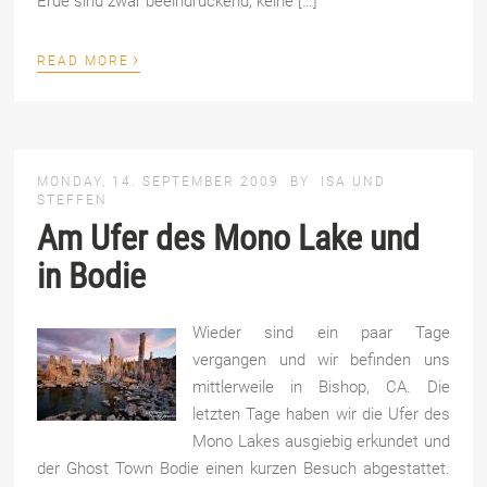
Erde sind zwar beeindruckend, keine […]
›
READ MORE
MONDAY, 14. SEPTEMBER 2009
BY
ISA UND
STEFFEN
Am Ufer des Mono Lake und
in Bodie
Wieder sind ein paar Tage
vergangen und wir befinden uns
mittlerweile in Bishop, CA. Die
letzten Tage haben wir die Ufer des
Mono Lakes ausgiebig erkundet und
der Ghost Town Bodie einen kurzen Besuch abgestattet.