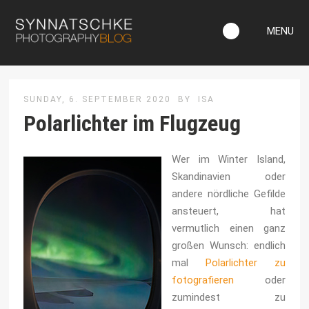
MENU
SUNDAY, 6. SEPTEMBER 2020
BY
ISA
Polarlichter im Flugzeug
Wer im Winter Island,
Skandinavien oder
andere nördliche Gefilde
ansteuert, hat
vermutlich einen ganz
großen Wunsch: endlich
mal
Polarlichter zu
fotografieren
oder
zumindest zu