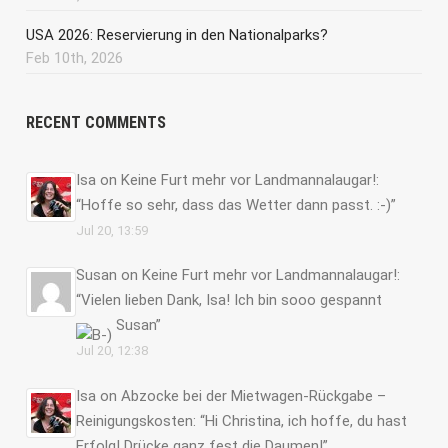
USA 2026: Reservierung in den Nationalparks?
Feb 10th, 2026
RECENT COMMENTS
Isa
on
Keine Furt mehr vor Landmannalaugar!
:
“
Hoffe so sehr, dass das Wetter dann passt. :-)
”
Jul 20, 13:59
Susan
on
Keine Furt mehr vor Landmannalaugar!
:
“
Vielen lieben Dank, Isa! Ich bin sooo gespannt
Susan
”
Jul 20, 12:38
Isa
on
Abzocke bei der Mietwagen-Rückgabe –
Reinigungskosten
: “
Hi Christina, ich hoffe, du hast
Erfolg! Drücke ganz fest die Daumen!
”