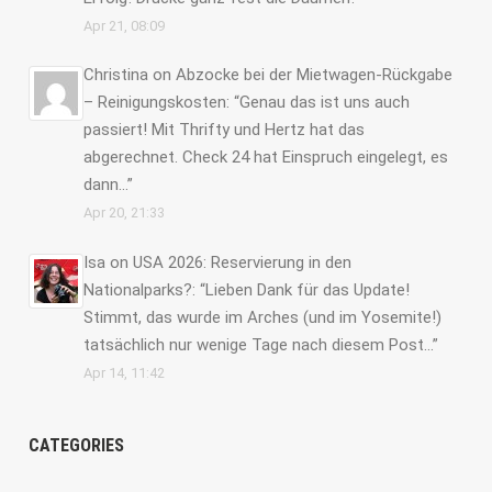
Apr 21, 08:09
Christina
on
Abzocke bei der Mietwagen-Rückgabe
– Reinigungskosten
: “
Genau das ist uns auch
passiert! Mit Thrifty und Hertz hat das
abgerechnet. Check 24 hat Einspruch eingelegt, es
dann…
”
Apr 20, 21:33
Isa
on
USA 2026: Reservierung in den
Nationalparks?
: “
Lieben Dank für das Update!
Stimmt, das wurde im Arches (und im Yosemite!)
tatsächlich nur wenige Tage nach diesem Post…
”
Apr 14, 11:42
CATEGORIES