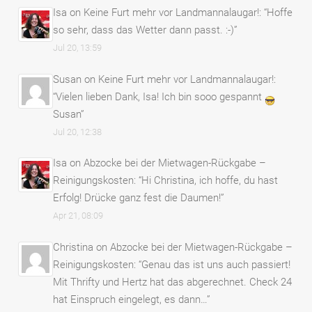
Isa
on
Keine Furt mehr vor Landmannalaugar!
: “
Hoffe
so sehr, dass das Wetter dann passt. :-)
”
Jul 20, 13:59
Susan
on
Keine Furt mehr vor Landmannalaugar!
:
“
Vielen lieben Dank, Isa! Ich bin sooo gespannt
Susan
”
Jul 20, 12:38
Isa
on
Abzocke bei der Mietwagen-Rückgabe –
Reinigungskosten
: “
Hi Christina, ich hoffe, du hast
Erfolg! Drücke ganz fest die Daumen!
”
Apr 21, 08:09
Christina
on
Abzocke bei der Mietwagen-Rückgabe –
Reinigungskosten
: “
Genau das ist uns auch passiert!
Mit Thrifty und Hertz hat das abgerechnet. Check 24
hat Einspruch eingelegt, es dann…
”