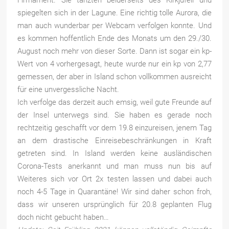
Firmament. Sie tanzten beiderseits des Kirkjufell und
spiegelten sich in der Lagune. Eine richtig tolle Aurora, die
man auch wunderbar per Webcam verfolgen konnte. Und
es kommen hoffentlich Ende des Monats um den 29./30.
August noch mehr von dieser Sorte. Dann ist sogar ein kp-
Wert von 4 vorhergesagt, heute wurde nur ein kp von 2,77
gemessen, der aber in Island schon vollkommen ausreicht
für eine unvergessliche Nacht.
Ich verfolge das derzeit auch emsig, weil gute Freunde auf
der Insel unterwegs sind. Sie haben es gerade noch
rechtzeitig geschafft vor dem 19.8 einzureisen, jenem Tag
an dem drastische Einreisebeschränkungen in Kraft
getreten sind. In Island werden keine ausländischen
Corona-Tests anerkannt und man muss nun bis auf
Weiteres sich vor Ort 2x testen lassen und dabei auch
noch 4-5 Tage in Quarantäne! Wir sind daher schon froh,
dass wir unseren ursprünglich für 20.8 geplanten Flug
doch nicht gebucht haben…