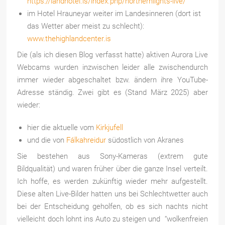
https://landhotel.is/index.php/northernlights-live/
im Hotel Hrauneyar weiter im Landesinneren (dort ist
das Wetter aber meist zu schlecht):
www.thehighlandcenter.is
Die (als ich diesen Blog verfasst hatte) aktiven Aurora Live
Webcams wurden inzwischen leider alle zwischendurch
immer wieder abgeschaltet bzw. ändern ihre YouTube-
Adresse ständig. Zwei gibt es (Stand März 2025) aber
wieder:
hier die aktuelle vom
Kirkjufell
und die von
Fálkahreidur
südostlich von Akranes
Sie bestehen aus Sony-Kameras (extrem gute
Bildqualität) und waren früher über die ganze Insel verteilt.
Ich hoffe, es werden zukünftig wieder mehr aufgestellt.
Diese alten Live-Bilder hatten uns bei Schlechtwetter auch
bei der Entscheidung geholfen, ob es sich nachts nicht
vielleicht doch lohnt ins Auto zu steigen und “wolkenfreien