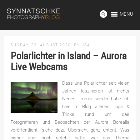
MENU
SUNDAY, 23. AUGUST 2020
BY
ISA
Polarlichter in Island – Aurora
Live Webcams
Dass uns Polarlichter seit vielen
Jahren faszinieren ist nichts
Neues. Immer wieder habe ich
hier im Blog allerlei Tipps &
Tricks rund um das
Fotografieren und Beobachten der Aurora Borealis
veröffentlicht (siehe dazu Übersicht ganz unten). Was
bisher aber noch gefehlt hatte, war das Thema