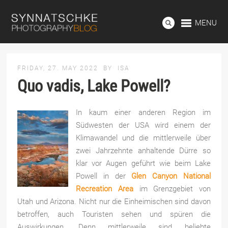
MENU
FRIDAY, 27. MAY 2022
BY
ISA
Quo vadis, Lake Powell?
In kaum einer anderen Region im
Südwesten der USA wird einem der
Klima­wan­del und die mittlerweile über
zwei Jahrzehnte anhaltende Dürre so
klar vor Au­gen geführt wie beim Lake
Powell in der
Glen Can­yon National
Recreation Area
im Grenzgebiet von
Utah und Arizona. Nicht nur die Einheimischen sind davon
betroffen, auch Touristen sehen und spüren die
Auswirkungen. Denn mittlerweile sind beliebte