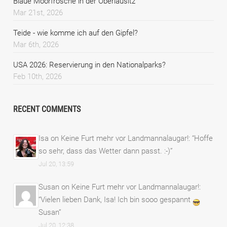
Blaue Moorfrösche in der Oberlausitz
Mar 21st, 2026
Teide - wie komme ich auf den Gipfel?
Mar 6th, 2026
USA 2026: Reservierung in den Nationalparks?
Feb 10th, 2026
RECENT COMMENTS
Isa
on
Keine Furt mehr vor Landmannalaugar!
: “
Hoffe
so sehr, dass das Wetter dann passt. :-)
”
Jul 20, 13:59
Susan
on
Keine Furt mehr vor Landmannalaugar!
:
“
Vielen lieben Dank, Isa! Ich bin sooo gespannt
Susan
”
Jul 20, 12:38