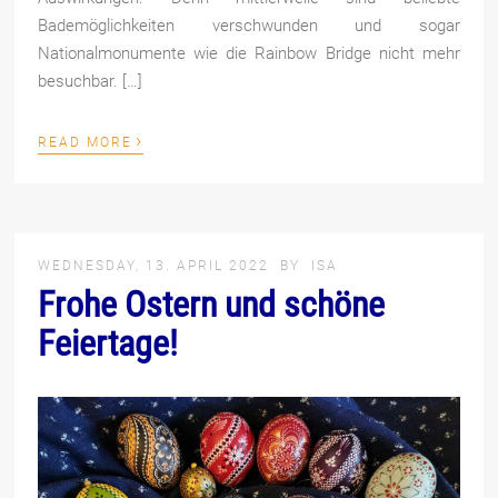
Bademöglichkeiten verschwunden und sogar
Nationalmonumente wie die Rainbow Bridge nicht mehr
besuchbar. […]
›
READ MORE
WEDNESDAY, 13. APRIL 2022
BY
ISA
Frohe Ostern und schöne
Feiertage!