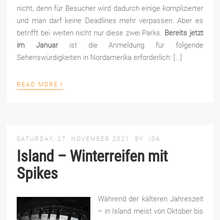
nicht, denn für Besucher wird dadurch einige komplizierter
und man darf keine Deadlines mehr verpassen. Aber es
betrifft bei weiten nicht nur diese zwei Parks.
Bereits jetzt
im Januar
ist die Anmeldung für folgende
Sehenswürdigkeiten in Nordamerika erforderlich: […]
›
READ MORE
SATURDAY, 27. NOVEMBER 2021
BY
ISA
Island – Winterreifen mit
Spikes
Während der kälteren Jahreszeit
– in Island meist von Oktober bis