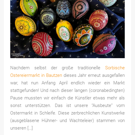
Nachdem selbst der große traditionelle
Sorbische
Ostereiermarkt in Bautzen
dieses Jahr erneut ausgefallen
war, hat nun Anfang April endlich wieder ein Markt
stattgefunden! Und nach dieser langen (coronabedingten)
Pause mussten wir einfach die Künstler etwas mehr als
sonst unterstützen. Das ist unsere “Ausbeute” vom
Ostermarkt in Schleife. Diese zerbrechlichen Kunstwerke
(ausgeblasene Hühner- und Wachteleier) stammen von
unseren […]