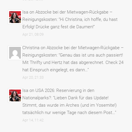
Isa
on
Abzocke bei der Mietwagen-Rückgabe –
Reinigungskosten
: “
Hi Christina, ich hoffe, du hast
Erfolg! Drücke ganz fest die Daumen!
”
Apr 21, 08:09
Christina
on
Abzocke bei der Mietwagen-Rückgabe –
Reinigungskosten
: “
Genau das ist uns auch passiert!
Mit Thrifty und Hertz hat das abgerechnet. Check 24
hat Einspruch eingelegt, es dann…
”
Apr 20, 21:33
Isa
on
USA 2026: Reservierung in den
Nationalparks?
: “
Lieben Dank für das Update!
Stimmt, das wurde im Arches (und im Yosemite!)
tatsächlich nur wenige Tage nach diesem Post…
”
Apr 14, 11:42