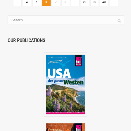
...
4
5
6
7
8
...
20
30
40
...
OUR PUBLICATIONS