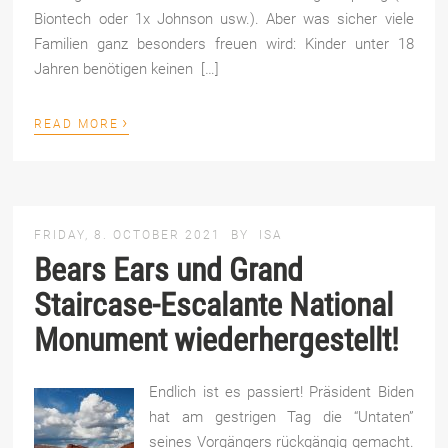
Biontech oder 1x Johnson usw.). Aber was sicher viele
Familien ganz besonders freuen wird: Kinder unter 18
Jahren benötigen keinen […]
›
READ MORE
FRIDAY, 8. OCTOBER 2021
BY
ISA
Bears Ears und Grand
Staircase-Escalante National
Monument wiederhergestellt!
Endlich ist es passiert! Präsident Biden
hat am gestrigen Tag die “Untaten”
seines Vorgängers rückgängig gemacht.