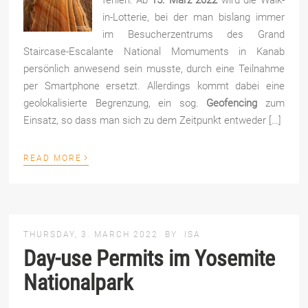
in-Lotterie, bei der man bislang immer
im Besucherzentrums des Grand
Staircase-Escalante National Momuments in Kanab
persönlich anwesend sein musste, durch eine Teilnahme
per Smartphone ersetzt. Allerdings kommt dabei eine
geolokalisierte Begrenzung, ein sog.
Geofencing
zum
Einsatz, so dass man sich zu dem Zeitpunkt entweder […]
›
READ MORE
THURSDAY, 3. MARCH 2022
BY
ISA
Day-use Permits im Yosemite
Nationalpark